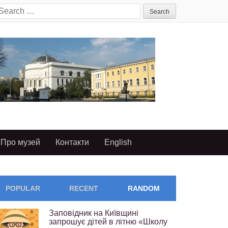
earch
or:
Про музей
Контакти
English
POPULAR
RECENT
RANDOM
Заповідник на Київщині
запрошує дітей в літню «Школу