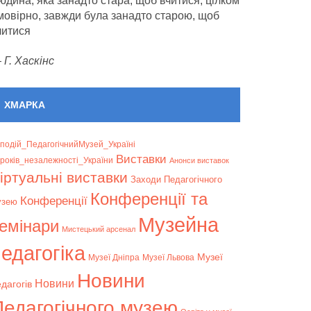
юдина, яка занадто стара, щоб вчитися, цілком
мовірно, завжди була занадто старою, щоб
читися
—
Г. Хаскінс
ХМАРКА
подій_ПедагогічнийМузей_Україні
Bиставки
років_незалежності_України
Анонси виставок
іртуальні виставки
Заходи Педагогічного
Конференції та
Конференції
узею
Музейна
емінари
Мистецький арсенал
едагогіка
Музеї
Музеї Дніпра
Музеї Львова
Новини
Новини
дагогів
Педагогічного музею