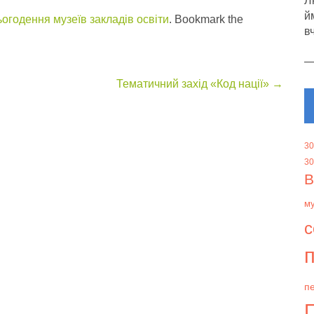
Л
й
огодення музеїв закладів освіти
. Bookmark the
в
Тематичний захід «Код нації»
→
30
30
В
м
с
п
пе