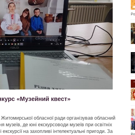
Po
нкурс «Музейний квест»
і Житомирської обласної ради організував обласний
 музеїв, де юні екскурсоводи музеїв при освітніх
кскурсії на захопливі інтелектуальні пригоди. За
Po