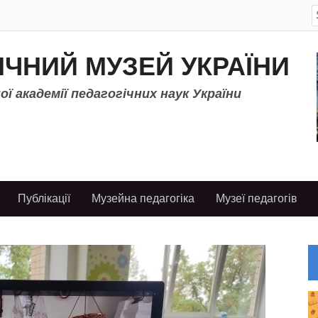
S
f
ІЧНИЙ МУЗЕЙ УКРАЇНИ
ї академії педагогічних наук України
Публікації
Музейна педагогіка
Музеї педагогів