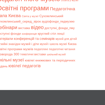
Освіта у музеї
світні програми
Педагогічна
апа Києва
Сухомлинський
Свята у музеї
ухомлинський_серед_зірок
аудіофонди_педмузею
відео
ебінари
доступні_фонди_пму
виставка
оступні фонди
круглий стіл
лекції
конференція
атеріали конференцій та семінарів
музей для дітей
музей і діти
зейні знахідки
музеї Києва
музей і школа
вітні програми музеїв
педагогині
педагогічні читання
коворода 300
тематичні виставки
шкільний музей
кільні музеї
ювілеї книжкових та періодичних
ювілеї педагогів
идань