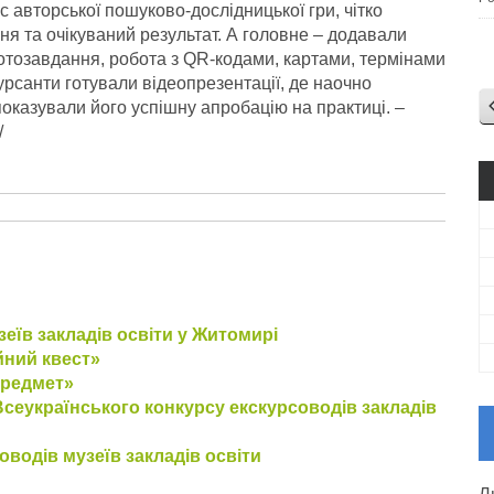
 авторської пошуково-дослідницької гри, чітко
я та очікуваний результат. А головне – додавали
 фотозавдання, робота з QR-кодами, картами, термінами
урсанти готували відеопрезентації, де наочно
оказували його успішну апробацію на практиці.
–
/
зеїв закладів освіти у Житомирі
йний квест»
предмет»
Всеукраїнського конкурсу екскурсоводів закладів
оводів музеїв закладів освіти