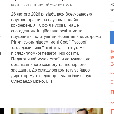
Ж
POSTED ON 28TH ЛЮТИЙ 2026 BY ADMIN
з
26 лютого 2026 р. відбулася Всеукраїнська
науково-практична наукова онлайн-
конференція «Софія Русова і наше
сьогодення», ініційована освітніми та
ї
науковими інституціями Чернігівщини, зокрема
Ріпкинським ліцеєм імені Софії Русової,
закладами вищої освіти та інститутами
30
і
післядипломної педагогічної освіти.
30
Педагогічний музей України долучився до
В
організаційного комітету та пленарного
засідання. До складу оргкомітету увійшов
м
директор музею, доктор педагогічних наук
с
Олександр Міхно. […]
п
пе