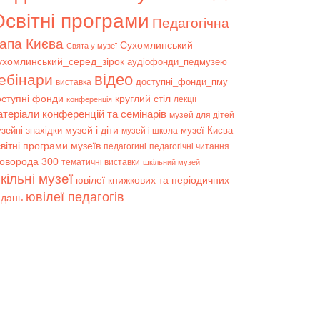
світні програми
Педагогічна
апа Києва
Сухомлинський
Свята у музеї
ухомлинський_серед_зірок
аудіофонди_педмузею
відео
ебінари
доступні_фонди_пму
виставка
оступні фонди
круглий стіл
лекції
конференція
атеріали конференцій та семінарів
музей для дітей
музей і діти
зейні знахідки
музеї Києва
музей і школа
вітні програми музеїв
педагогині
педагогічні читання
коворода 300
тематичні виставки
шкільний музей
кільні музеї
ювілеї книжкових та періодичних
ювілеї педагогів
идань