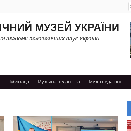
S
f
ІЧНИЙ МУЗЕЙ УКРАЇНИ
ї академії педагогічних наук України
Публікації
Музейна педагогіка
Музеї педагогів