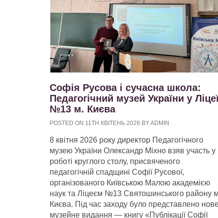
Софія Русова і сучасна школа:
Педагогічний музей України у Ліце
№13 м. Києва
POSTED ON 11TH КВІТЕНЬ 2026 BY ADMIN
8 квітня 2026 року директор Педагогічного
музею України Олександр Міхно взяв участь у
роботі круглого столу, присвяченого
педагогічній спадщині Софії Русової,
організованого Київською Малою академією
наук та Ліцеєм №13 Святошинського району м
Києва. Під час заходу було представлено нов
музейне видання — книгу «Публікації Софії