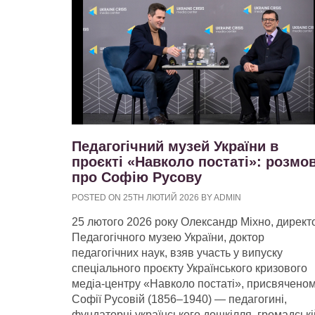
Педагогічний музей України в
проєкті «Навколо постаті»: розмо
про Софію Русову
POSTED ON 25TH ЛЮТИЙ 2026 BY ADMIN
25 лютого 2026 року Олександр Міхно, директ
Педагогічного музею України, доктор
педагогічних наук, взяв участь у випуску
спеціального проєкту Українського кризового
медіа-центру «Навколо постаті», присвячено
Софії Русовій (1856–1940) — педагогині,
фундаторці українського дошкілля, громадські