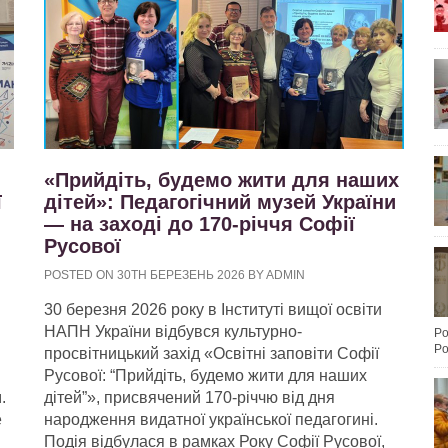
«Прийдіть, будемо жити для наших
ї
дітей»: Педагогічний музей України
— на заході до 170-річчя Софії
Русової
POSTED ON 30TH БЕРЕЗЕНЬ 2026 BY ADMIN
30 березня 2026 року в Інституті вищої освіти
НАПН України відбувся культурно-
Po
Po
просвітницький захід «Освітні заповіти Софії
Русової: “Прийдіть, будемо жити для наших
.
дітей”», присвячений 170-річчю від дня
е
народження видатної української педагогині.
Подія відбулася в рамках Року Софії Русової,