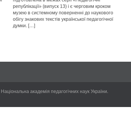
републікації» (випуск 13) і є черговим кроком
музею в системному поверненні до наукового
обігу знакових текстів української педагогічної
думки. […]
 Національна академія педагогічних наук України.