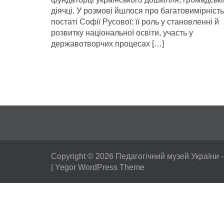
діячці. У розмові йшлося про багатовимірність
постаті Софії Русової: її роль у становленні й
розвитку національної освіти, участь у
державотворчих процесах […]
Copyright © 2026
Педагогічний музей України
-
|
Yegor WordPress Theme