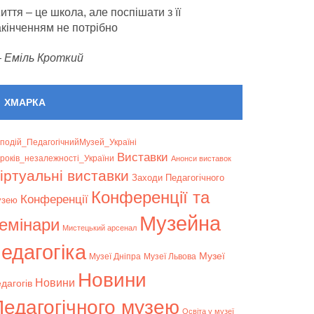
иття – це школа, але поспішати з її
акінченням не потрібно
—
Еміль Кроткий
ХМАРКА
подій_ПедагогічнийМузей_Україні
Bиставки
років_незалежності_України
Анонси виставок
іртуальні виставки
Заходи Педагогічного
Конференції та
Конференції
узею
Музейна
емінари
Мистецький арсенал
едагогіка
Музеї
Музеї Дніпра
Музеї Львова
Новини
Новини
дагогів
Педагогічного музею
Освіта у музеї