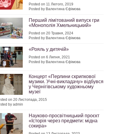
Posted on 11 Лютого, 2019
Posted by Валентина Єфімова
Перший лімітований випуск гри
«Монополія Хмельницький»
Posted on 20 Травня, 2024
Posted by Валентина Єфімова
«Рояль у дитячій»
Posted on 6 Липня, 2021
Posted by Валентина Єфімова
Концерт «Перлини скрипкової
музики. Учні-викладачу» відбувся
у Чернігівському художньому
музеї
sted on 20 Листопада, 2015
sted by admin
Науково-просвітницький проєкт
«Історія через предмети: мідна
сокира»
Posted on 13 Листопада, 2023