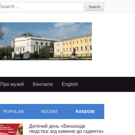
earch
or:
Про музей
Контакти
English
POPULAR
RECENT
RANDOM
Дитячий день «Винаходи
людства: від каменю до гаджета»