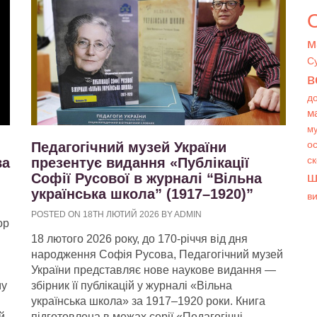
О
м
С
в
д
м
му
Педагогічний музей України
ос
ва
презентує видання «Публікації
с
ш
Софії Русової в журналі “Вільна
українська школа” (1917–1920)”
в
POSTED ON 18TH ЛЮТИЙ 2026 BY ADMIN
ор
18 лютого 2026 року, до 170-річчя від дня
народження Софія Русова, Педагогічний музей
України представляє нове наукове видання —
му
збірник її публікацій у журналі «Вільна
українська школа» за 1917–1920 роки. Книга
й
підготовлена в межах серії «Педагогічні