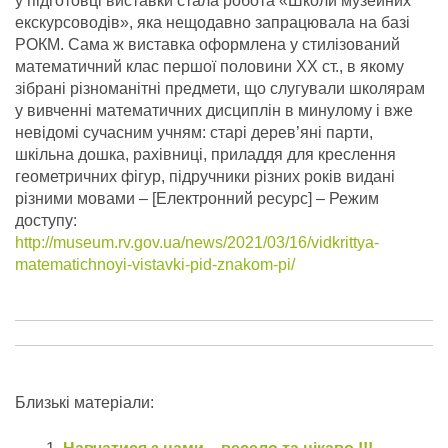
у підготовці виставки стала робота «Школи музейних
екскурсоводів», яка нещодавно запрацювала на базі
РОКМ. Сама ж виставка оформлена у стилізований
математичний клас першої половини ХХ ст., в якому
зібрані різноманітні предмети, що слугували школярам
у вивченні математичних дисциплін в минулому і вже
невідомі сучасним учням: старі дерев’яні парти,
шкільна дошка, рахівниці, приладдя для креслення
геометричних фігур, підручники різних років видані
різними мовами – [Електронний ресурс] – Режим
доступу:
http://museum.rv.gov.ua/news/2021/03/16/vidkrittya-
matematichnoyi-vistavki-pid-znakom-pi/
Близькі матеріали: