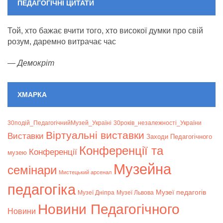
ПЕДАГОГІЧНІ ЦИТАТИ
Той, хто бажає вчити того, хто високої думки про свій
розум, даремно витрачає час
—
Демокріт
ХМАРКА
30подій_ПедагогічнийМузей_Україні
30років_незалежності_України
Віртуальні виставки
Bиставки
Заходи Педагогічного
Конференції та
Конференції
музею
Музейна
семінари
Мистецький арсенал
педагогіка
Музеї педагогів
Музеї Дніпра
Музеї Львова
Новини Педагогічного
Новини