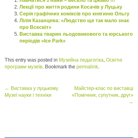
Навчатися з нами – весело та цікаво !!!
Лекції про життя родини Косачів у Луцьку
Серія графічних коміксів про княгиню Ольгу
Лілія Казанцева: «Людство ще так мало знає
про Всесвіт»
Виставка тварин льодовикового та юрського
періодів «Ice Park»
This entry was posted in
Музейна педагогіка
,
Освітні
програми музеїв
. Bookmark the
permalink
.
Post
←
Виставка у луцькому
Майстер-клас по виставці
Музеї науки і техніки
«Помічник, супутник, друг»
navigation
→