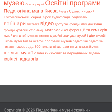
музею
Освітні програми
Освіта у музеї
Педагогічна мапа Києва
Сухомлинський
Русова
Сухомлинський_серед_зірок
аудіофонди_педмузею
відео
вебінари
доступні
доступні_фонди_пму
виставка
матеріали конференцій та семінарів
фонди
круглий стіл
лекції
музей і діти
музейні знахідки
музей для дітей
музей і
музейне інтерв’ю
музеї Києва
освітні програми музеїв
школа
педагогині
педагогічні
сковорода 300
читання
тематичні виставки
фонди
шкільний музей
шкільні музеї
ювілеї книжкових та періодичних видань
ювілеї педагогів
Copyright © 2026
Педагогічний музей України
-