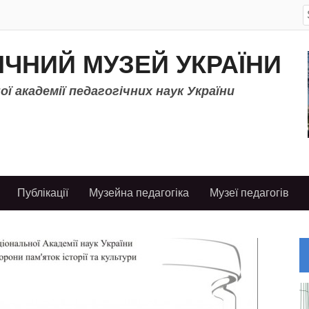
S
f
ІЧНИЙ МУЗЕЙ УКРАЇНИ
ї академії педагогічних наук України
Публікації
Музейна педагогіка
Музеї педагогів