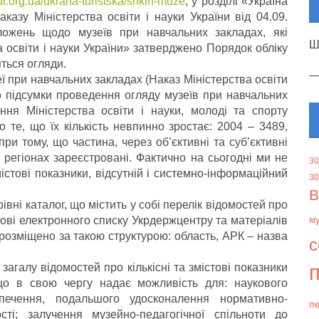
tur.org.ua/ukrana-turistska/shkln-muze
, у розділі «Україна
аказу Міністерства освіти і науки України від 04.09.
жень щодо музеїв при навчальних закладах, які
Ш
 освіти і науки України» затверджено Порядок обліку
яться огляди.
еї при навчальних закладах (Наказ Міністерства освіти
ро підсумки проведення огляду музеїв при навчальних
ння Міністерства освіти і науки, молоді та спорту
о те, що їх кількість невпинно зростає: 2004 – 3489,
при тому, що частина, через об’єктивні та суб’єктивні
в регіонах зареєстровані. Фактично на сьогодні ми не
30
містові показники, відсутній і системно-інформаційний
30
В
вні каталог, що містить у собі перелік відомостей про
нові електронного списку Укрдержцентру та матеріалів
м
ї розміщено за такою структурою: область, АРК – назва
с
п
агалу відомостей про кількісні та змістові показники
що в свою чергу надає можливість для: наукового
зпечення, подальшого удосконалення нормативно-
пе
сті; залучення музейно-педагогічної спільноти до