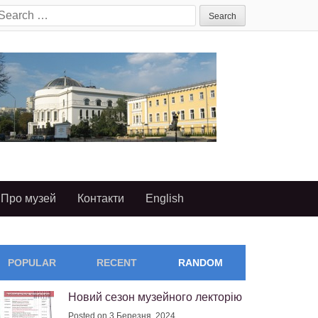
earch
or:
Про музей
Контакти
English
POPULAR
RECENT
RANDOM
Новий сезон музейного лекторію
Posted on 3 Березня, 2024