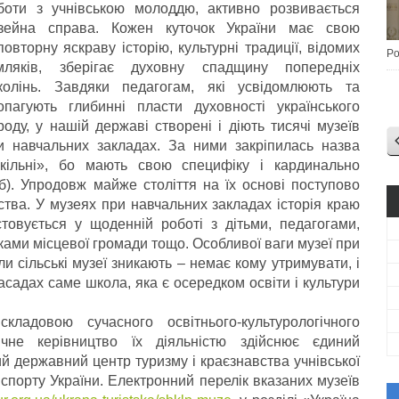
боти з учнівською молоддю, активно розвивається
зейна справа. Кожен куточок України має свою
повторну яскраву історію, культурні традиції, відомих
Po
мляків, зберігає духовну спадщину попередніх
колінь. Завдяки педагогам, які усвідомлюють та
опагують глибинні пласти духовності українського
роду, у нашій державі створені і діють тисячі музеїв
и навчальних закладах. За ними закріпилась назва
кільні», бо мають свою специфіку і кардинально
б). Упродовж майже століття на їх основі поступово
ства. У музеях при навчальних закладах історія краю
товується у щоденній роботі з дітьми, педагогами,
ками місцевої громади тощо. Особливої ваги музеї при
и сільські музеї зникають – немає кому утримувати, і
асадах саме школа, яка є осередком освіти і культури
ладовою сучасного освітнього-культурологічного
ичне керівництво їх діяльністю здійснює єдиний
й державний центр туризму і краєзнавства учнівської
а спорту України. Електронний перелік вказаних музеїв