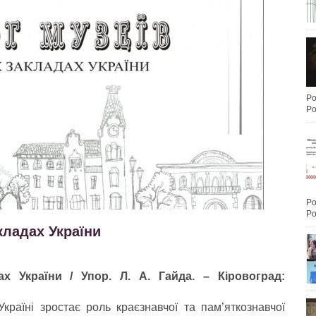
Po
Po
Po
Po
кладах України
х України / Упор. Л. А. Гайда. – Кіровоград:
Україні зростає роль краєзнавчої та пам’яткознавчої