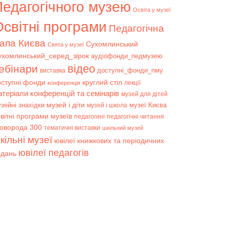
Педагогічного музею
Освіта у музеї
світні програми
Педагогічна
апа Києва
Сухомлинський
Свята у музеї
ухомлинський_серед_зірок
аудіофонди_педмузею
відео
ебінари
доступні_фонди_пму
виставка
оступні фонди
круглий стіл
лекції
конференція
атеріали конференцій та семінарів
музей для дітей
музей і діти
зейні знахідки
музеї Києва
музей і школа
вітні програми музеїв
педагогині
педагогічні читання
коворода 300
тематичні виставки
шкільний музей
кільні музеї
ювілеї книжкових та періодичних
ювілеї педагогів
идань