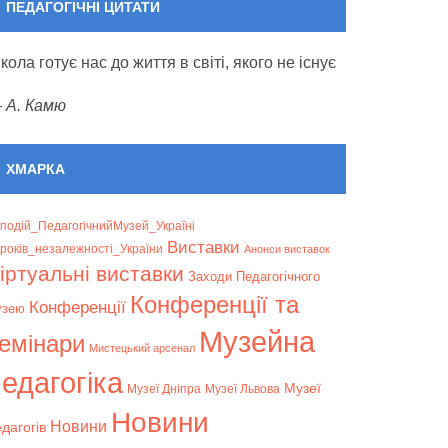
ПЕДАГОГІЧНІ ЦИТАТИ
кола готує нас до життя в світі, якого не існує
—
А. Камю
ХМАРКА
подій_ПедагогічнийМузей_Україні
Bиставки
років_незалежності_України
Анонси виставок
іртуальні виставки
Заходи Педагогічного
Конференції та
Конференції
узею
Музейна
емінари
Мистецький арсенал
едагогіка
Музеї
Музеї Дніпра
Музеї Львова
Новини
Новини
дагогів