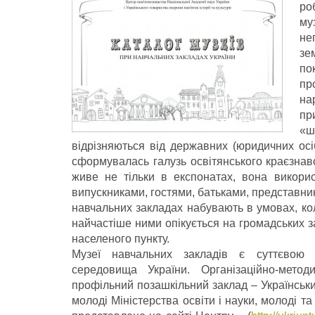
ро
му
не
зе
по
пр
на
пр
«ш
відрізняються від державних (юридичних осі
сформувалась галузь освітянського краєзнав
живе не тільки в експонатах, вона викорис
випускниками, гостями, батьками, представни
навчальних закладах набувають в умовах, кол
найчастіше ними опікується на громадських з
населеного пункту.
Музеї навчальних закладів є суттєвою ск
середовища України. Організаційно-метод
профільний позашкільний заклад – Українськи
молоді Міністерства освіти і науки, молоді т