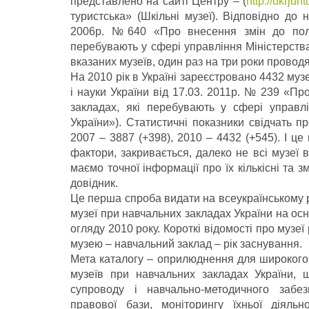
представлено на сайті Центру – (
http://ukrjun
туристська» (Шкільні музеї). Відповідно до н
2006р. №640 «Про внесення змін до поло
перебувають у сфері управління Міністерства
вказаних музеїв, один раз на три роки провод
На 2010 рік в Україні зареєстровано 4432 муз
і науки України від 17.03. 2011р. № 239 «П
закладах, які перебувають у сфері управлі
України»). Статистичні показники свідчать пр
2007 – 3887 (+398), 2010 – 4432 (+545). І це 
фактори, закривається, далеко не всі музеї 
маємо точної інформації про їх кількісні та з
довідник.
Це перша спроба видати на всеукраїнському рі
музеї при навчальних закладах України на ос
огляду 2010 року. Короткі відомості про музе
музею – навчальний заклад – рік заснування.
Мета каталогу – оприлюднення для широкого з
музеїв при навчальних закладах України, 
супроводу і навчально-методичного забе
правової бази, моніторингу їхньої діяльно