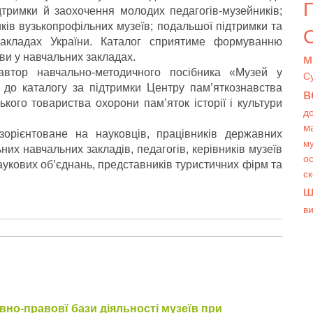
дтримки й заохочення молодих педагогів-музейників;
ків вузькопрофільних музеїв; подальшої підтримки та
О
закладах України. Каталог сприятиме формуванню
ви у навчальних закладах.
м
автор навчально-методичного посібника «Музей у
С
и до каталогу за підтримки Центру пам’яткознавства
в
ького товариства охорони пам’яток історії і культури
д
м
орієнтоване на науковців, працівників державних
му
них навчальних закладів, педагогів, керівників музеїв
ос
наукових об’єднань, представників туристичних фірм та
с
ш
в
но-правовї бази діяльності музеїв при