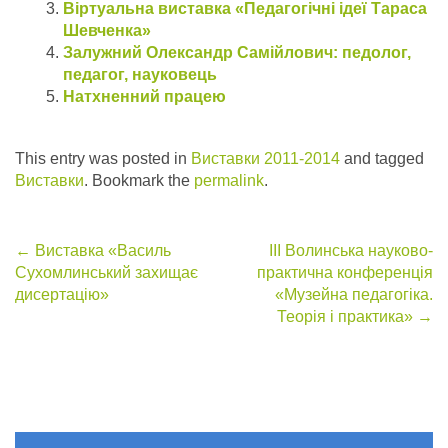
Віртуальна виставка «Педагогічні ідеї Тараса
Шевченка»
Залужний Олександр Самійлович: педолог,
педагог, науковець
Натхненний працею
This entry was posted in
Виставки 2011-2014
and tagged
Bиставки
. Bookmark the
permalink
.
Post
←
Виставка «Василь
ІІI Волинська науково-
Сухомлинський захищає
практична конференція
navigation
дисертацію»
«Музейна педагогіка.
Теорія і практика»
→