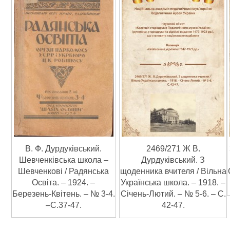
В. Ф. Дурдуківський.
2469/271 Ж В.
Шевченківська школа –
Дурдуківський. З
Шевченкові / Радянська
щоденника вчителя / Вільна
Освіта. – 1924. –
Українська школа. – 1918. –
Березень-Квітень. – № 3-4.
Січень-Лютий. – № 5-6. – С.
–С.37-47.
42-47.