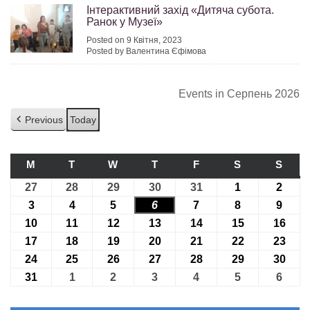
Інтерактивний захід «Дитяча субота.
Ранок у Музеї»
Posted on 9 Квітня, 2023
Posted by Валентина Єфімова
Events in Серпень 2026
Previous
Today
M
ПОНЕДІЛОК
T
ВІВТОРОК
W
СЕРЕДА
T
ЧЕТВЕР
F
П’ЯТНИЦЯ
S
СУБОТА
S
НЕДІ
27
27.07.2026
28
28.07.2026
29
29.07.2026
30
30.07.2026
31
31.07.2026
1
01.08.2026
2
02.08
3
03.08.2026
4
04.08.2026
5
05.08.2026
6
06.08.2026
7
07.08.2026
8
08.08.2026
9
09.08
10
10.08.2026
11
11.08.2026
12
12.08.2026
13
13.08.2026
14
14.08.2026
15
15.08.2026
16
16.0
17
17.08.2026
18
18.08.2026
19
19.08.2026
20
20.08.2026
21
21.08.2026
22
22.08.2026
23
23.0
24
24.08.2026
25
25.08.2026
26
26.08.2026
27
27.08.2026
28
28.08.2026
29
29.08.2026
30
30.0
31
31.08.2026
1
01.09.2026
2
02.09.2026
3
03.09.2026
4
04.09.2026
5
05.09.2026
6
06.09