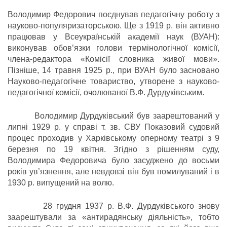
Володимир Федорович поєднував педагогічну роботу з
науково-популяризаторською. Ще з 1919 р. він активно
працював у Всеукраїнській академії наук (ВУАН):
виконував обов’язки голови термінологічної комісії,
члена-редактора «Комісії словника живої мови».
Пізніше, 14 травня 1925 р., при ВУАН було засновано
Науково-педагогічне товариство, утворене з науково-
педагогічної комісії, очолюваної В.Ф. Дурдуківським.
Володимир Дурдуківський був заарештований у
липні 1929 р. у справі т. зв. СВУ Показовий судовий
процес проходив у Харківському оперному театрі з 9
березня по 19 квітня. Згідно з рішенням суду,
Володимира Федоровича було засуджено до восьми
років ув’язнення, але невдовзі він був помилуваний і в
1930 р. випущений на волю.
28 грудня 1937 р. В.Ф. Дурдуківського знову
заарештували за «антирадянську діяльність», тобто