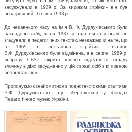
висунуто було ті самі звинувачення, за які його вже
засуджували в 1929 р. За вироком «трійки» він був
розстріляний 16 січня 1938 р.
До недавнього часу на ім’я В. Ф. Дурдуківського було
накладено табу, після 1937 р. про нього взагалі не
згадували в педагогічних текстах, незважаючи на те, що
в 1965 р. постанова «трійки» стосовно
В.Ф. Дурдуківського була відмінена, а в серпні 1989 р.
«справу СВУ» закрито «через відсутність складу
злочину в діях засуджених у цій справі осіб з їх повною
реабілітацією».
Пропонуємо ознайомитися з повнотекстовими статтями
В.Ф. Дурдуківського, що зберігаються у фондах
Педагогічного музею України.