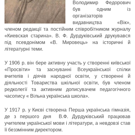
Володимир Федорович
був одним із
організаторів
видавництва «Вік»,
членом редакції та постійним співробітником журналу
«Киевская старина». В. Ф. Дурдуківський друкувався
під псевдонімом «В. Мировець» на історичні й
літературні теми.
У 1906 р. він бере активну участь у створенні київської
«Просвіти» та заснуванні Всеукраїнської спілки
вчителів і діячів народної освіти, у створенні й
діяльності Товариства шкільної освіти, був членом
редколегії та активним дописувачем педагогічного
часопису « Вільна українська школа».
У 1917 р. у Києві створена Перша українська гімназія,
де з першого дня В.Ф. Дурдуківський працював
учителем української мови і літератури, а невдовзі став
її беззмінним директором.