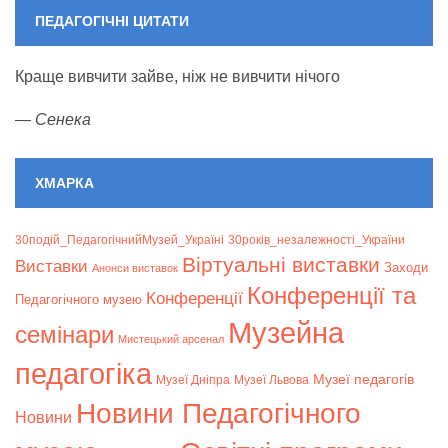
ПЕДАГОГІЧНІ ЦИТАТИ
Краще вивчити зайве, ніж не вивчити нічого
—
Сенека
ХМАРКА
30подій_ПедагогічнийМузей_Україні
30років_незалежності_України
Віртуальні виставки
Bиставки
Заходи
Анонси виставок
Конференції та
Конференції
Педагогічного музею
Музейна
семінари
Мистецький арсенал
педагогіка
Музеї педагогів
Музеї Дніпра
Музеї Львова
Новини Педагогічного
Новини