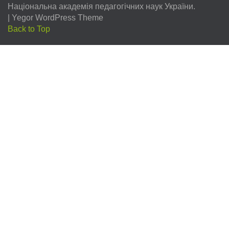
Національна академія педагогічних наук України.
|
Yegor WordPress Theme
Back to Top