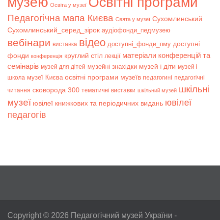
музею
Освітні програми
Освіта у музеї
Педагогічна мапа Києва
Сухомлинський
Свята у музеї
Сухомлинський_серед_зірок
аудіофонди_педмузею
відео
вебінари
доступні
доступні_фонди_пму
виставка
матеріали конференцій та
фонди
круглий стіл
лекції
конференція
семінарів
музей і діти
музейні знахідки
музей для дітей
музей і
музеї Києва
освітні програми музеїв
школа
педагогині
педагогічні
шкільні
сковорода 300
читання
тематичні виставки
шкільний музей
музеї
ювілеї
ювілеї книжкових та періодичних видань
педагогів
Copyright © 2026
Педагогічний музей України
-