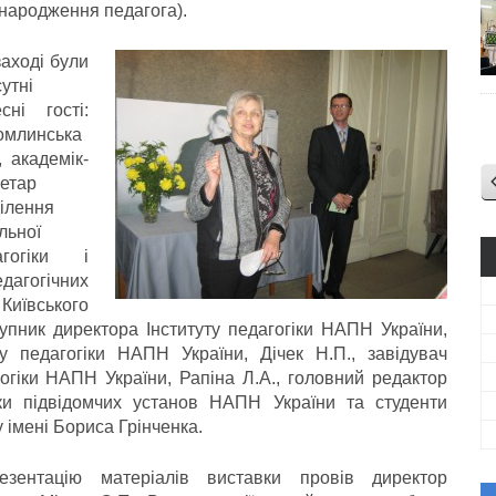
народження педагога).
аході були
утні
сні гості:
омлинська
, академік-
етар
ілення
льної
агогіки і
дагогічних
 Київського
тупник директора Інституту педагогіки НАПН України,
ту педагогіки НАПН України, Дічек Н.П., завідувач
агогіки НАПН України, Рапіна Л.А., головний редактор
ики підвідомчих установ НАПН України та студенти
у імені Бориса Грінченка.
езентацію матеріалів виставки провів директор