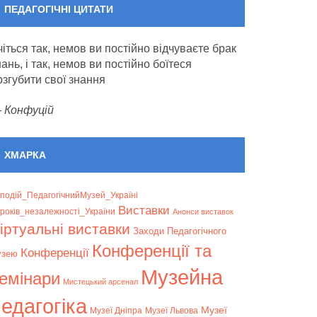
ПЕДАГОГІЧНІ ЦИТАТИ
чіться так, немов ви постійно відчуваєте брак
нань, і так, немов ви постійно боїтеся
озгубити свої знання
—
Конфуцій
ХМАРКА
подій_ПедагогічнийМузей_Україні
Bиставки
років_незалежності_України
Анонси виставок
іртуальні виставки
Заходи Педагогічного
Конференції та
Конференції
узею
Музейна
емінари
Мистецький арсенал
едагогіка
Музеї
Музеї Дніпра
Музеї Львова