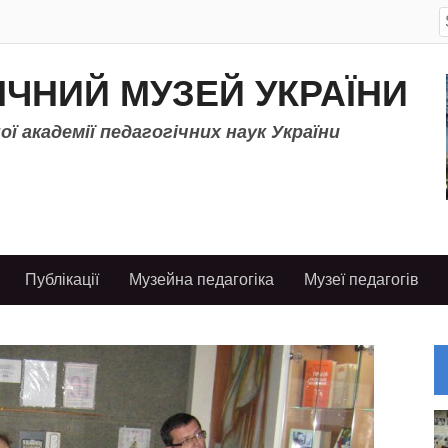
S
f
ІЧНИЙ МУЗЕЙ УКРАЇНИ
ї академії педагогічних наук України
Публікації
Музейна педагогіка
Музеї педагогів