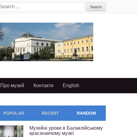
earch
or:
Про музей
Контакти
English
POPULAR
RECENT
RANDOM
Музейні уроки в Балаклійському
краєзнавчому музеї