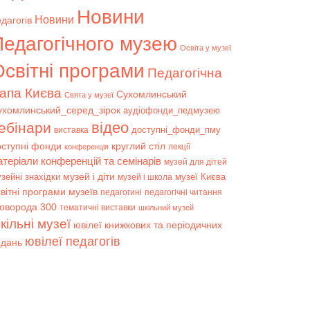
Новини
Новини
дагогів
Педагогічного музею
Освіта у музеї
світні програми
Педагогічна
апа Києва
Сухомлинський
Свята у музеї
ухомлинський_серед_зірок
аудіофонди_педмузею
відео
ебінари
доступні_фонди_пму
виставка
оступні фонди
круглий стіл
лекції
конференція
атеріали конференцій та семінарів
музей для дітей
музей і діти
зейні знахідки
музеї Києва
музей і школа
вітні програми музеїв
педагогині
педагогічні читання
коворода 300
тематичні виставки
шкільний музей
кільні музеї
ювілеї книжкових та періодичних
ювілеї педагогів
идань