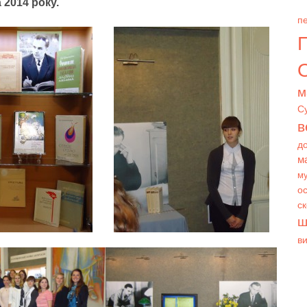
2014 року.
пе
О
м
С
в
д
м
му
ос
с
ш
в