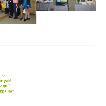
цію
студій
одні”
країна”