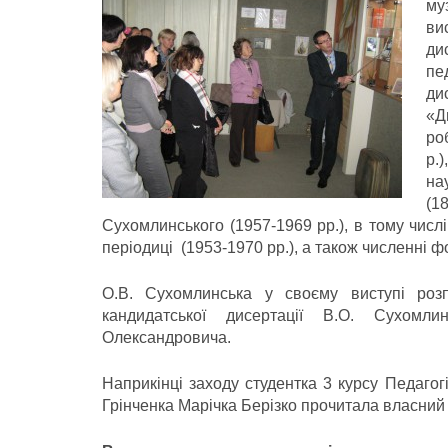
му
ви
ди
пе
ди
«Д
ро
р.
на
(1
Сухомлинського (1957-1969 рр.), в тому числі
періодиці (1953-1970 рр.), а також численні ф
О.В. Сухомлинська у своєму виступі розп
кандидатської дисертації В.О. Сухом
Олександровича.
Наприкінці заходу студентка 3 курсу Педагогі
Грінченка Марічка Берізко прочитала власни