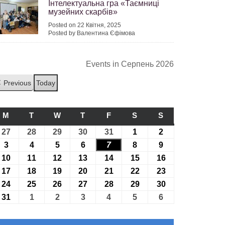
Інтелектуальна гра «Таємниці
музейних скарбів»
Posted on 22 Квітня, 2025
Posted by Валентина Єфімова
Events in Серпень 2026
Previous
Today
M
ПОНЕДІЛОК
T
ВІВТОРОК
W
СЕРЕДА
T
ЧЕТВЕР
F
П’ЯТНИЦЯ
S
СУБОТА
S
НЕДІЛЯ
27
27.07.2026
28
28.07.2026
29
29.07.2026
30
30.07.2026
31
31.07.2026
1
01.08.2026
2
02.08.2026
3
03.08.2026
4
04.08.2026
5
05.08.2026
6
06.08.2026
7
07.08.2026
8
08.08.2026
9
09.08.2026
10
10.08.2026
11
11.08.2026
12
12.08.2026
13
13.08.2026
14
14.08.2026
15
15.08.2026
16
16.08.2026
17
17.08.2026
18
18.08.2026
19
19.08.2026
20
20.08.2026
21
21.08.2026
22
22.08.2026
23
23.08.2026
24
24.08.2026
25
25.08.2026
26
26.08.2026
27
27.08.2026
28
28.08.2026
29
29.08.2026
30
30.08.2026
31
31.08.2026
1
01.09.2026
2
02.09.2026
3
03.09.2026
4
04.09.2026
5
05.09.2026
6
06.09.2026