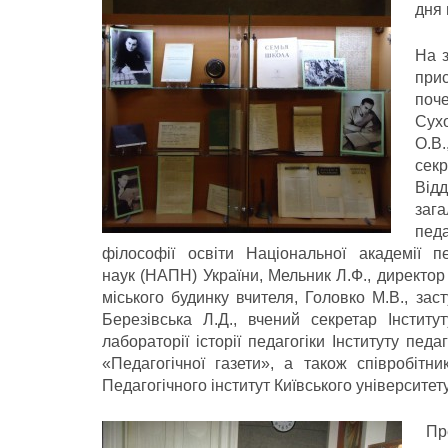
дня 
На з
прис
поче
Сух
О.В.
секр
Відд
зага
пед
філософії освіти Національної академії пе
наук (НАПН) України, Мельник Л.Ф., директор
міського будинку вчителя, Головко М.В., зас
Березівська Л.Д., вчений секретар Інститу
лабораторії історії педагогіки Інституту пед
«Педагогічної газети», а також співробітн
Педагогічного інститут Київського університет
Пр