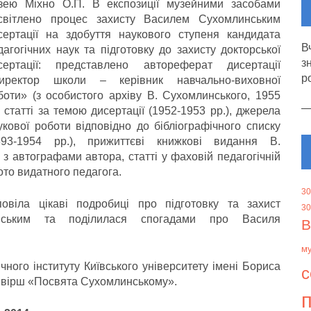
зею Міхно О.П. В експозиції музейними засобами
світлено процес захисту Василем Сухомлинським
сертації на здобуття наукового ступеня кандидата
В
дагогічних наук та підготовку до захисту докторської
з
сертації: представлено автореферат дисертації
р
иректор школи – керівник навчально-виховної
боти» (з особистого архіву В. Сухомлинського, 1955
), статті за темою дисертації (1952-1953 рр.), джерела
укової роботи відповідно до бібліографічного списку
893-1954 рр.), прижиттєві книжкові видання В.
 з автографами автора, статті у фаховій педагогічній
ото видатного педагога.
30
овіла цікаві подробиці про підготовку та захист
30
линським та поділилася спогадами про Василя
В
м
чного інституту Київського університету імені Бориса
с
й вірш «Посвята Сухомлинському».
п