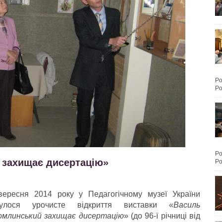
Po
Po
Po
 захищає дисертацію»
Po
вересня 2014 року у Педагогічному музеї України
булося урочисте відкриття виставки «
Василь
омлинський захищає дисертацію
» (до 96-ї річниці від