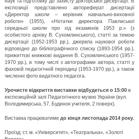
наук та підготовку до захисту докторської дисертації. В
експозиції представлено автореферат дисертації
«Директор школи – керівник навчально-виховної
роботи» (1955), «Нотатки директора Павлиської
середньої школи про хід екзаменів 1953 р.» (з
особистого архіву В. Сухомлинського), статті за темою
дисертації (1952-1953 рр.), джерела наукової роботи
відповідно до бібліографічного списку (1893-1954 рр.),
прижиттєві книжкові видання В. Сухомлинського (1957-
1970 рр.), в тому числі з автографами автора, статті у
фаховій педагогічній періодиці (1953-1970 рр.), а також
численні фото видатного педагога.
Урочисте відкриття виставки відбудеться о 15:00
в
експозиційній залі Педагогічного музею України (вул.
Володимирська, 57, Будинок учителя, 2 поверх).
Виставка працюватиме
до кінця листопада 2014 року.
Проїзд: ст. м. «Університет», «Театральна», «Золоті