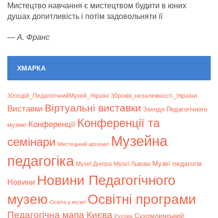
Мистецтво навчання є мистецтвом будити в юних
душах допитливість і потім задовольняти її
—
А. Франс
ХМАРКА
30подій_ПедагогічнийМузей_Україні
30років_незалежності_України
Віртуальні виставки
Bиставки
Заходи Педагогічного
Конференції та
Конференції
музею
Музейна
семінари
Мистецький арсенал
педагогіка
Музеї педагогів
Музеї Дніпра
Музеї Львова
Новини Педагогічного
Новини
музею
Освітні програми
Освіта у музеї
Педагогічна мапа Києва
Сухомлинський
Русова