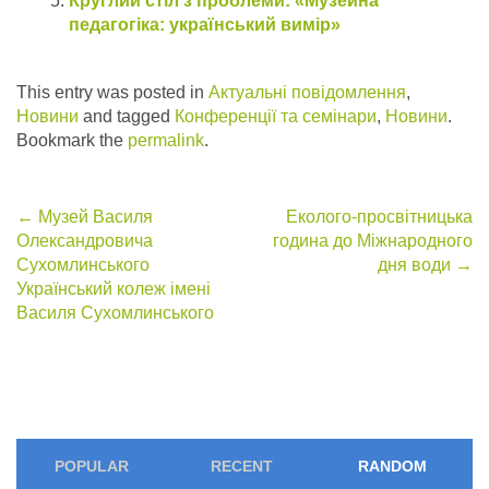
Круглий стіл з проблеми: «Музейна
педагогіка: український вимір»
This entry was posted in
Актуальні повідомлення
,
Новини
and tagged
Конференції та семінари
,
Новини
.
Bookmark the
permalink
.
Post
←
Музей Василя
Еколого-просвітницька
Олександровича
година до Міжнародного
navigation
Сухомлинського
дня води
→
Український колеж імені
Василя Сухомлинського
POPULAR
RECENT
RANDOM