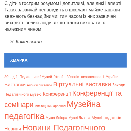
Є діти з гострим розумом і допитливі, але дикі і вперті.
Таких зазвичай ненавидять в школах і майже завжди
вважають безнадійними; тим часом із них зазвичай
виходять великі люди, якщо тільки виховати їх
належним чином
—
Я. Коменський
ХМАРКА
30подій_ПедагогічнийМузей_Україні
30років_незалежності_України
Віртуальні виставки
Bиставки
Заходи
Анонси виставок
Конференції та
Конференції
Педагогічного музею
Музейна
семінари
Мистецький арсенал
педагогіка
Музеї педагогів
Музеї Дніпра
Музеї Львова
Новини Педагогічного
Новини