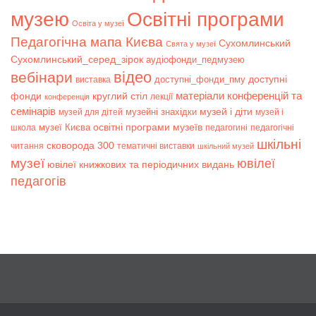
музею
Освітні програми
Освіта у музеї
Педагогічна мапа Києва
Сухомлинський
Свята у музеї
Сухомлинський_серед_зірок
аудіофонди_педмузею
відео
вебінари
доступні
доступні_фонди_пму
виставка
матеріали конференцій та
фонди
круглий стіл
лекції
конференція
семінарів
музей і діти
музейні знахідки
музей для дітей
музей і
музеї Києва
освітні програми музеїв
школа
педагогині
педагогічні
шкільні
сковорода 300
читання
тематичні виставки
шкільний музей
музеї
ювілеї
ювілеї книжкових та періодичних видань
педагогів