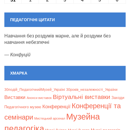
ПЕДАГОГІЧНІ ЦИТАТИ
Навчання без роздумів марне, але й роздуми без
навчання небезпечні
—
Конфуцій
ХМАРКА
30подій_ПедагогічнийМузей_Україні
30років_незалежності_України
Віртуальні виставки
Bиставки
Заходи
Анонси виставок
Конференції та
Конференції
Педагогічного музею
Музейна
семінари
Мистецький арсенал
педагогіка