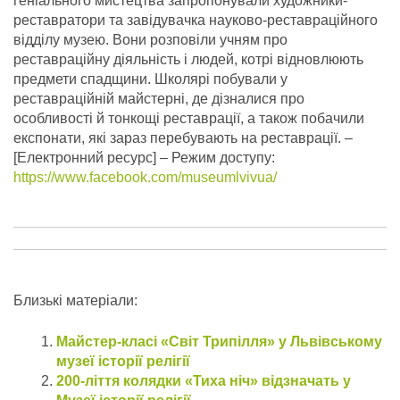
геніального мистецтва запропонували художники-
реставратори та завідувачка науково-реставраційного
відділу музею. Вони розповіли учням про
реставраційну діяльність і людей, котрі відновлюють
предмети спадщини. Школярі побували у
реставраційній майстерні, де дізналися про
особливості й тонкощі реставрації, а також побачили
експонати, які зараз перебувають на реставрації.
–
[Електронний ресурс] – Режим доступу:
https://www.facebook.com/museumlvivua/
Близькі матеріали:
Майстер-класі «Світ Трипілля» у Львівському
музеї історії релігії
200-ліття колядки «Тиха ніч» відзначать у