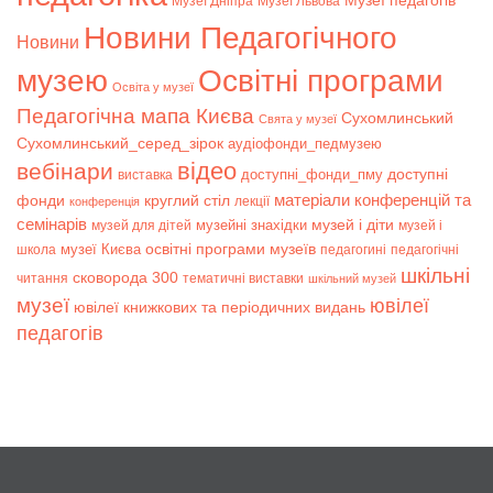
Музеї педагогів
Музеї Дніпра
Музеї Львова
Новини Педагогічного
Новини
музею
Освітні програми
Освіта у музеї
Педагогічна мапа Києва
Сухомлинський
Свята у музеї
Сухомлинський_серед_зірок
аудіофонди_педмузею
відео
вебінари
доступні
доступні_фонди_пму
виставка
матеріали конференцій та
фонди
круглий стіл
лекції
конференція
семінарів
музей і діти
музейні знахідки
музей для дітей
музей і
музеї Києва
освітні програми музеїв
школа
педагогині
педагогічні
шкільні
сковорода 300
читання
тематичні виставки
шкільний музей
музеї
ювілеї
ювілеї книжкових та періодичних видань
педагогів