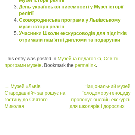
Музеї історії релігії
День української писемності у Музеї історії
релігії
Сковородинська програма у Львівському
музеї історії релігії
Учасники Школи екскурсоводів для підлітків
отримали пам’ятні дипломи та подарунки
This entry was posted in
Музейна педагогіка
,
Освітні
програми музеїв
. Bookmark the
permalink
.
Post
←
Музей «Львів
Національний музей
Стародавній» запрошує на
Голодомору-геноциду
navigation
гостину до Святого
пропонує онлайн-екскурсії
Миколая
для школярів і дорослих
→