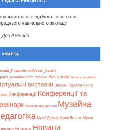
ПЕДАГОГІЧНІ ЦИТАТИ
 «діаманта» все від Бога і нічого від
ереднього навчального закладу
—
Дон Амінадо
ХМАРКА
подій_ПедагогічнийМузей_Україні
Bиставки
років_незалежності_України
Анонси виставок
іртуальні виставки
Заходи Педагогічного
Конференції та
Конференції
узею
Музейна
емінари
Мистецький арсенал
едагогіка
Музеї
Музеї Дніпра
Музеї Львова
Новини
Новини
дагогів