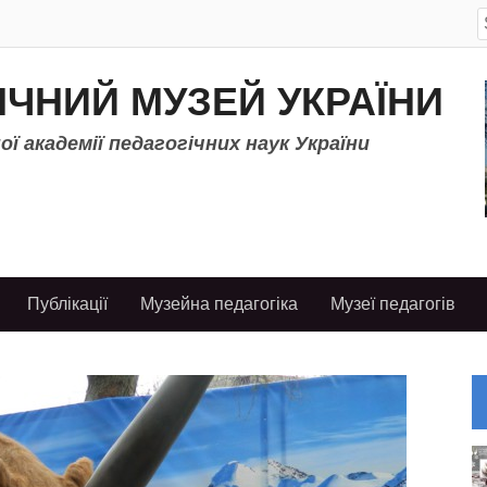
S
f
ІЧНИЙ МУЗЕЙ УКРАЇНИ
ї академії педагогічних наук України
Публікації
Музейна педагогіка
Музеї педагогів