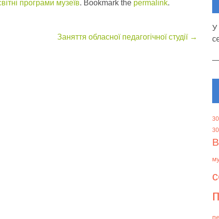
вітні програми музеїв
. Bookmark the
permalink
.
У
Заняття обласної педагогічної студії
→
с
30
30
В
м
с
п
пе