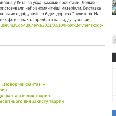
овлена у Китаї за українськими проєктами. Деяких –
ористовували найрізноманітніші матеріали. Виставка
ньких відвідувачів, а й для дорослої аудиторії. На
них фотозонах та придбати на згадку сувеніри –
/museum.rv.gov.ua/news/2021/03/10/u-parku-rivnenskogo-
 «Новорічні фантазії»
арин
до фантастичних тварин
есвітнього дня захисту тварин