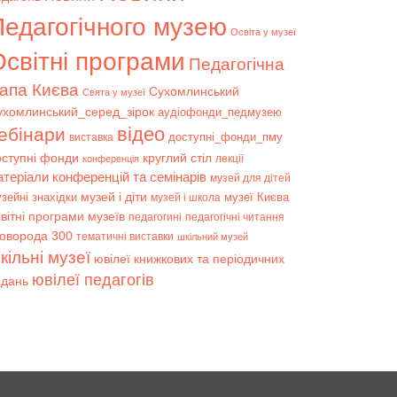
Педагогічного музею
Освіта у музеї
світні програми
Педагогічна
апа Києва
Сухомлинський
Свята у музеї
ухомлинський_серед_зірок
аудіофонди_педмузею
відео
ебінари
доступні_фонди_пму
виставка
оступні фонди
круглий стіл
лекції
конференція
атеріали конференцій та семінарів
музей для дітей
музей і діти
зейні знахідки
музеї Києва
музей і школа
вітні програми музеїв
педагогині
педагогічні читання
коворода 300
тематичні виставки
шкільний музей
кільні музеї
ювілеї книжкових та періодичних
ювілеї педагогів
идань