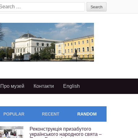
earch
or:
Про музей
Контакти
English
POPULAR
RECENT
RANDOM
Реконструкція призабутого
українського народного свята –