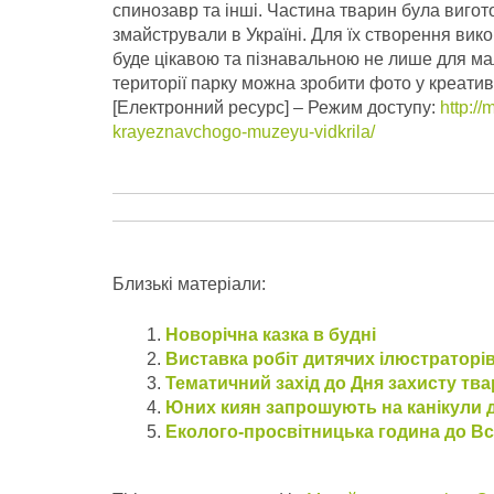
спинозавр та інші. Частина тварин була вигот
змайстрували в Україні. Для їх створення вик
буде цікавою та пізнавальною не лише для мале
території парку можна зробити фото у креатив
[Електронний ресурс] – Режим доступу:
http:/
krayeznavchogo-muzeyu-vidkrila/
Близькі матеріали:
Новорічна казка в будні
Виставка робіт дитячих ілюстраторів
Тематичний захід до Дня захисту тв
Юних киян запрошують на канікули 
Еколого-просвітницька година до Вс