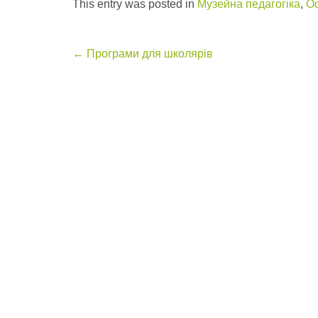
This entry was posted in
Музейна педагогіка
,
Ос
Post
←
Програми для школярів
navigation