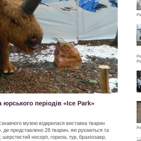
Po
Po
Po
 юрського періодів «Ice Park»
аєзнавчого музею відкрилася виставка тварин
Po
, де представлено 28 тварин, які рухаються та
 шерстистий носоріг, горила, тур, брахіозавр,