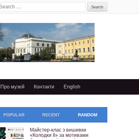
earch
or:
Про музей
Контакти
English
POPULAR
RECENT
RANDOM
Майстер-клас з вишивки
«Колодки ІІ» за мотивами