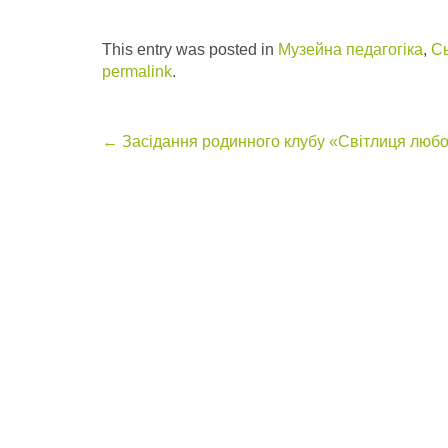
This entry was posted in
Музейна педагогіка
,
Сь
permalink
.
Post
←
Засідання родинного клубу «Світлиця любо
navigation