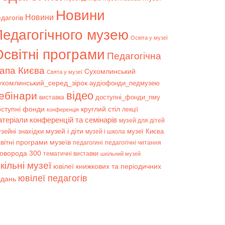
Новини
Новини
дагогів
Педагогічного музею
Освіта у музеї
світні програми
Педагогічна
апа Києва
Сухомлинський
Свята у музеї
ухомлинський_серед_зірок
аудіофонди_педмузею
відео
ебінари
доступні_фонди_пму
виставка
оступні фонди
круглий стіл
лекції
конференція
атеріали конференцій та семінарів
музей для дітей
музей і діти
зейні знахідки
музеї Києва
музей і школа
вітні програми музеїв
педагогині
педагогічні читання
коворода 300
тематичні виставки
шкільний музей
кільні музеї
ювілеї книжкових та періодичних
ювілеї педагогів
идань