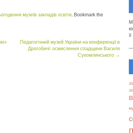
огодення музеїв закладів освіти
. Bookmark the
М
ю
її
ві»
Педагогічний музей України на конференції в
Дрогобичі: осмислення спадщини Василя
Сухомлинського
→
30
30
В
м
с
п