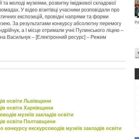
ей та молоді музеями, розвитку іміджевої складової
ромадах. У відео візитівці учасники розповідали про
матичних експозицій, провідні напрями та форми
Po
музею.
За результатами конкурсу абсолютну перемогу
рійчук, а І місце отримали учні Пулинського ліцею –
яна Васильчук – [Електронний ресурс] – Режим
дів освіти Львівщини
дів освіти Харківщини
оводів музеїв закладів освіти
дів освіти Полтавщини
о конкурсу екскурсоводів музеїв закладів освіти