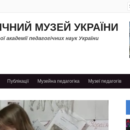
S
f
ІЧНИЙ МУЗЕЙ УКРАЇНИ
ї академії педагогічних наук України
Публікації
Музейна педагогіка
Музеї педагогів