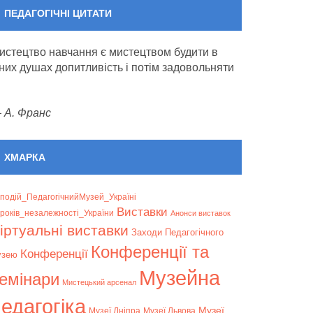
ПЕДАГОГІЧНІ ЦИТАТИ
истецтво навчання є мистецтвом будити в
них душах допитливість і потім задовольняти
—
А. Франс
ХМАРКА
подій_ПедагогічнийМузей_Україні
Bиставки
років_незалежності_України
Анонси виставок
іртуальні виставки
Заходи Педагогічного
Конференції та
Конференції
узею
Музейна
емінари
Мистецький арсенал
едагогіка
Музеї
Музеї Дніпра
Музеї Львова