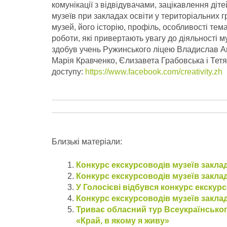
комунікації з відвідувачами, зацікавлення діт
музеїв при закладах освіти у територіальних г
музей, його історію, профіль, особливості те
роботи, які привертають увагу до діяльності 
здобув учень Ружинського ліцею Владислав Анд
Марія Кравченко, Єлизавета Грабовська і Тет
доступу:
https://www.facebook.com/creativity.zh
Близькі матеріали:
Конкурс екскурсоводів музеїв закла
Конкурс екскурсоводів музеїв закла
У Голосієві відбувся конкурс екскурс
Конкурс екскурсоводів музеїв закла
Триває обласний тур Всеукраїнськог
«Край, в якому я живу»