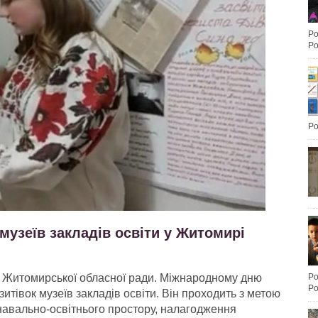
Po
Po
Po
музеїв закладів освіти у Житомирі
ді Житомирської обласної ради. Міжнародному дню
Po
Po
итівок музеїв закладів освіти. Він проходить з метою
пізнавально-освітнього простору, налагодження