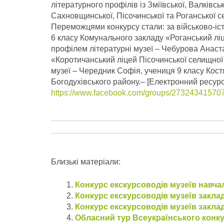
літературного профілів із Зміївської, Валківськ
Сахновщинської, Пісочинської та Роганської 
Переможцями конкурсу стали: за військово-іс
6 класу Комунального закладу «Роганський ліц
профілем літературні музеї – Чебурова Анаст
«Коротичанський ліцей Пісочинської селищної
музеї – Чередник Софія, учениця 9 класу Кост
Богодухівського району.
– [Електронний ресурс
https://www.facebook.com/groups/27324341570
Близькі матеріали:
Конкурс екскурсоводів музеїв навча
Конкурс екскурсоводів музеїв закла
Конкурс екскурсоводів музеїв закла
Обласний тур Всеукраїнського конк