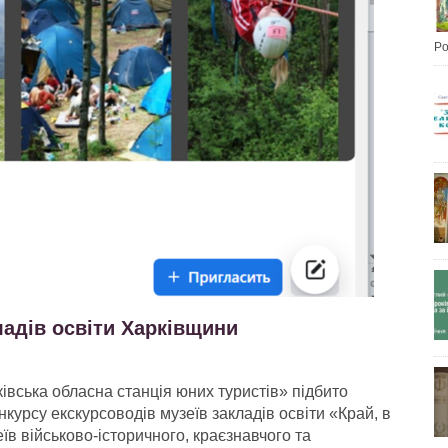
Po
ладів освіти Харківщини
вська обласна станція юних туристів» підбито
нкурсу екскурсоводів музеїв закладів освіти «Край, в
еїв військово-історичного, краєзнавчого та