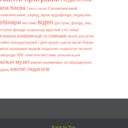
апа Києва
Сухомлинський
Свята у музеї
ухомлинський_серед_зірок
аудіофонди_педмузею
відео
ебінари
доступні_фонди_пму
виставка
оступні фонди
круглий стіл
лекції
конференція
атеріали конференцій та семінарів
музей для дітей
музей і діти
зейні знахідки
музеї Києва
музей і школа
вітні програми музеїв
педагогині
педагогічні читання
коворода 300
тематичні виставки
шкільний музей
кільні музеї
ювілеї книжкових та періодичних
ювілеї педагогів
идань
Back to Top