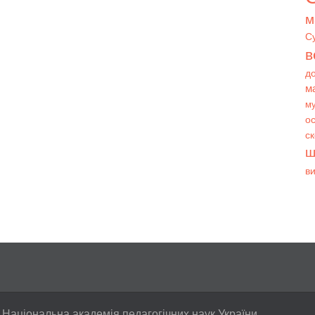
м
С
в
д
м
му
ос
с
ш
в
 Національна академія педагогічних наук України.