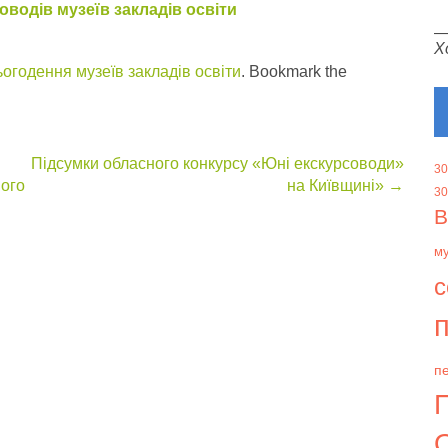
оводів музеїв закладів освіти
Х
огодення музеїв закладів освіти
. Bookmark the
Підсумки обласного конкурсу «Юні екскурсоводи»
30
ого
на Київщині»
→
30
В
м
с
п
пе
О