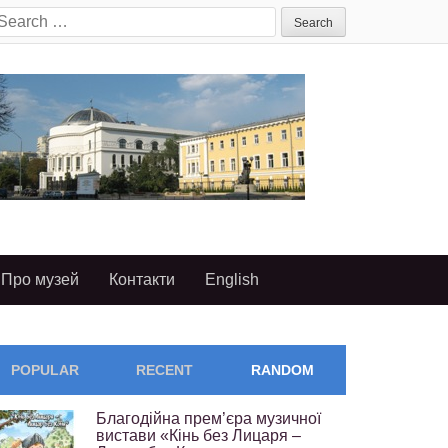
earch
or:
Про музей
Контакти
English
POPULAR
RECENT
RANDOM
Благодійна прем’єра музичної
вистави «Кінь без Лицаря –