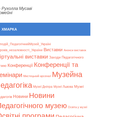
—
Рухолла Мусаві
омейні
ХМАРКА
подій_ПедагогічнийМузей_Україні
Bиставки
років_незалежності_України
Анонси виставок
іртуальні виставки
Заходи Педагогічного
Конференції та
Конференції
узею
Музейна
емінари
Мистецький арсенал
едагогіка
Музеї
Музеї Дніпра
Музеї Львова
Новини
Новини
дагогів
Педагогічного музею
Освіта у музеї
світні програми
Педагогічна