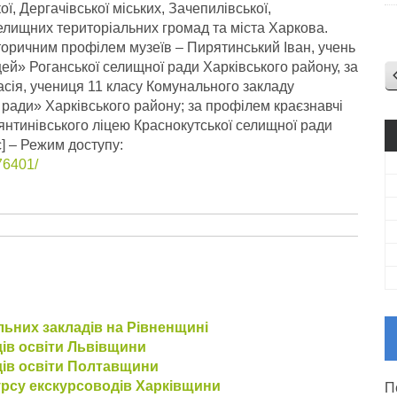
ої, Дергачівської міських, Зачепилівської,
селищних територіальних громад та міста Харкова.
торичним профілем музеїв – Пирятинський Іван, учень
ей» Роганської селищної ради Харківського району, за
асія, учениця 11 класу Комунального закладу
 ради» Харківського району; за профілем краєзнавчі
янтинівського ліцею Краснокутської селищної ради
] – Режим доступу:
76401/
льних закладів на Рівненщині
дів освіти Львівщини
дів освіти Полтавщини
урсу екскурсоводів Харківщини
П