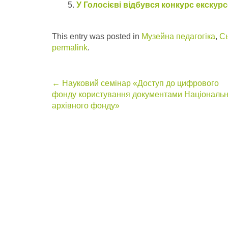
У Голосієві відбувся конкурс екскурс
This entry was posted in
Музейна педагогіка
,
Сь
permalink
.
Post
←
Науковий семінар «Доступ до цифрового
фонду користування документами Національн
navigation
архівного фонду»