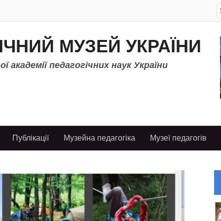
S
f
ІЧНИЙ МУЗЕЙ УКРАЇНИ
ї академії педагогічних наук України
Публікації
Музейна педагогіка
Музеї педагогів