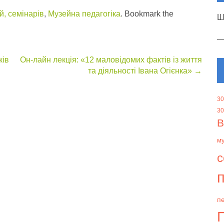
, семінарів
,
Музейна педагогіка
. Bookmark the
Ш
ків
Он-лайн лекція: «12 маловідомих фактів із життя
та діяльності Івана Огієнка»
→
30
30
В
м
с
п
пе