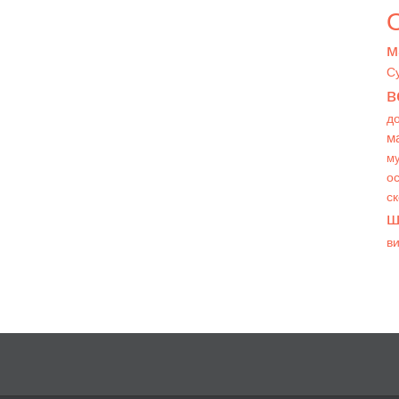
О
м
С
в
д
м
му
ос
с
ш
в