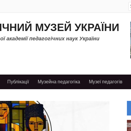
S
f
ІЧНИЙ МУЗЕЙ УКРАЇНИ
ї академії педагогічних наук України
Публікації
Музейна педагогіка
Музеї педагогів