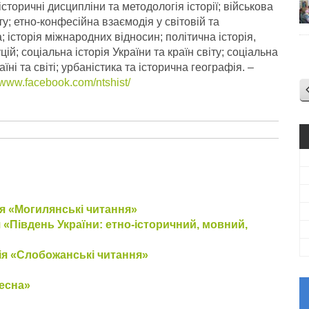
сторичні дисципліни та методологія історії; військова
іту; етно-конфесійна взаємодія у світовій та
ва; історія міжнародних відносин; політична історія,
й; соціальна історія України та країн світу; соціальна
їні та світі; урбаністика та історична географія.
–
//www.facebook.com/ntshist/
я «Могилянські читання»
 «Південь України: етно-історичний, мовний,
я «Слобожанські читання»
есна»