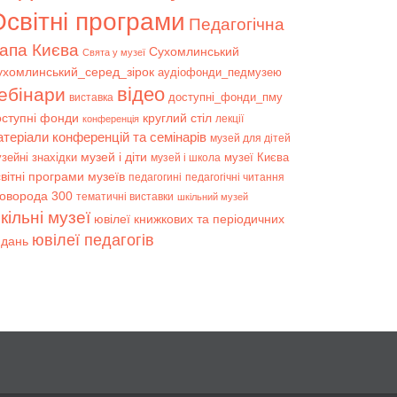
світні програми
Педагогічна
апа Києва
Сухомлинський
Свята у музеї
ухомлинський_серед_зірок
аудіофонди_педмузею
відео
ебінари
доступні_фонди_пму
виставка
оступні фонди
круглий стіл
лекції
конференція
атеріали конференцій та семінарів
музей для дітей
музей і діти
зейні знахідки
музеї Києва
музей і школа
вітні програми музеїв
педагогині
педагогічні читання
коворода 300
тематичні виставки
шкільний музей
кільні музеї
ювілеї книжкових та періодичних
ювілеї педагогів
идань