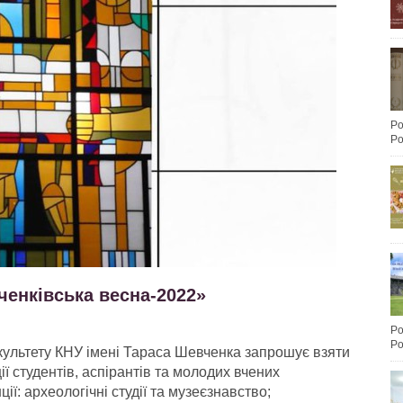
Po
Po
енківська весна-2022»
Po
Po
культету КНУ імені Тараса Шевченка запрошує взяти
ї студентів, аспірантів та молодих вчених
ї: археологічні студії та музеєзнавство;