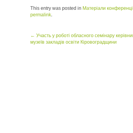
This entry was posted in
Матеріали конференцій
permalink
.
Post
←
Участь у роботі обласного семінару керівни
музеїв закладів освіти Кіровоградщини
navigation