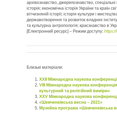
архівознавство, джерелознавство, спеціальні і
історія; економічна історія України та країн св
вітчизняній історії; історія культури і мистецт
державотворення та розвиток владних інституці
та культурна антропологія; краєзнавство в Укра
[Електронний ресурс] – Режим доступу:
https:
Близькі матеріали:
ХХІІ Міжнародна наукова конференці
VIII Міжнародна наукова конференція
культурний та релігійний виміри»
XXV Міжнародна наукова конференці
«Шевченківська весна – 2021»
Музейна програма «Шевченківська в