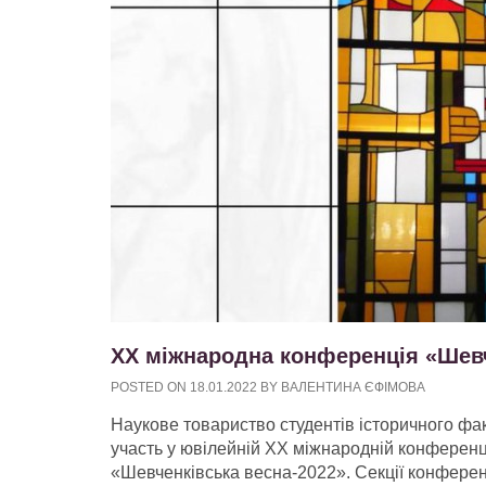
ХX міжнародна конференція «Шевч
POSTED ON
18.01.2022
BY
ВАЛЕНТИНА ЄФІМОВА
Наукове товариство студентів історичного фа
участь у ювілейній ХX міжнародній конференці
«Шевченківська весна-2022». Секції конференці