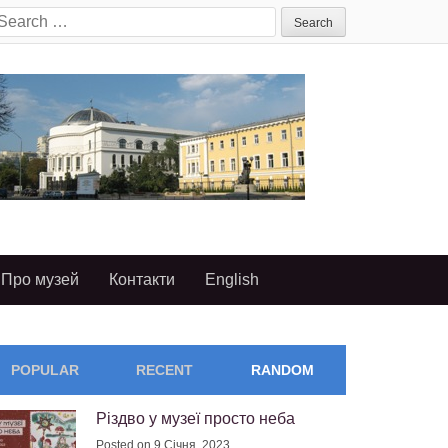
earch
or:
Про музей
Контакти
English
POPULAR
RECENT
RANDOM
Різдво у музеї просто неба
Posted on 9 Січня, 2023