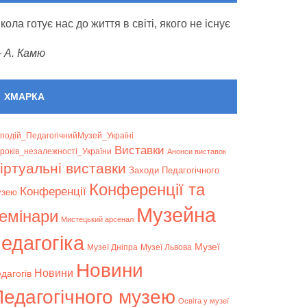
кола готує нас до життя в світі, якого не існує
—
А. Камю
ХМАРКА
подій_ПедагогічнийМузей_Україні
Bиставки
років_незалежності_України
Анонси виставок
іртуальні виставки
Заходи Педагогічного
Конференції та
Конференції
узею
Музейна
емінари
Мистецький арсенал
едагогіка
Музеї
Музеї Дніпра
Музеї Львова
Новини
Новини
дагогів
Педагогічного музею
Освіта у музеї