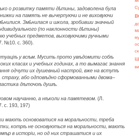
С
ько о розвитку памяти дҍтины, задоволена була
в
книжки на память не вычерпуючи и не виховуючи
ҍнилися. Змҍнилася и школа, зробивши значный
д
индивидуального (по наклонности дҍтины)
м
нню учебных предметов, выховуючими ручными
му
. №10. с. 360).
ос
с
ситуаціѣ у всѣм. Мусить прото увѣдомити собѣ
ш
ких класах и учебных годинах, а то вымагає знання
в
ння одчути их душевный настрой, вже на вступѣ
и, страху, або одповѣдно сформованными двома–
пластика дѣточоѣ душѣ.
овом научанню, а нѣколи на памятевом.
(Л.
 с. 193, 197)
уки мають основоватися на моральности, треба
упки, котрѣ не основуються на моральности, мають
мѣр в исторіи, но од них страшатися и их