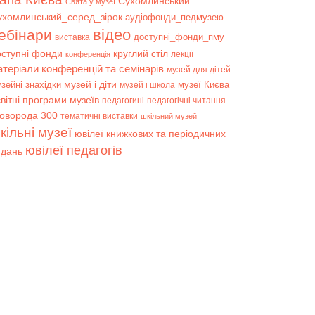
Сухомлинський
Свята у музеї
ухомлинський_серед_зірок
аудіофонди_педмузею
відео
ебінари
доступні_фонди_пму
виставка
оступні фонди
круглий стіл
лекції
конференція
атеріали конференцій та семінарів
музей для дітей
музей і діти
зейні знахідки
музеї Києва
музей і школа
вітні програми музеїв
педагогині
педагогічні читання
коворода 300
тематичні виставки
шкільний музей
кільні музеї
ювілеї книжкових та періодичних
ювілеї педагогів
идань