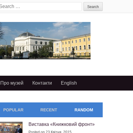
earch
or:
Про музей
Контакти
English
POPULAR
RECENT
RANDOM
Виставка «Книжковий фронт»
Posted on 23 Квітня, 2015