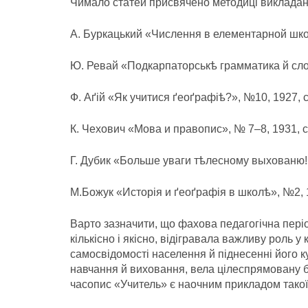
Чимало статей присвячено методиці викладанн
А. Буркацький «Числення в елементарной шко
Ю. Ревай «Подкарпаторськѣ грамматика й сло
Ф. Аґій «Як учитися ґеоґрафіѣ?», №10, 1927, с
К. Чехович «Мова и правопис», № 7–8, 1931, с
Г. Дубик «Больше уваги тѣлесному выхованю!»,
М.Божук «Исторія и ґеоґрафія в школѣ», №2, 1
Варто зазначити, що фахова педагогічна пері
кількісно і якісно, відігравала важливу роль у 
самосвідомості населення й піднесенні його к
навчання й виховання, вела цілеспрямовану б
часопис «Учитель» є наочним прикладом такої