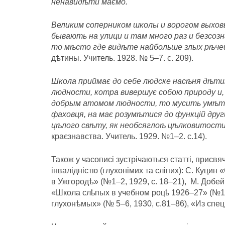
ненавидѣти маємо.
Великим соперником школы и ворогом выховы
бывають на улици и там много раз и безсоз
то мѣсто где видѣте найбольше злых рѣчей
дѣтины. Учитель. 1928. № 5–7. с. 209).
Школа приймає до себе людске насѣня дѣтин
людности, котра вивершує собою природу и,
добрым атомом людности, то мусить умѣти
фаховця, на має розумѣтися до функцій дру
цѣлого свѣту, як необсяглоѣ цѣлковитости
краєзнавства. Учитель. 1929. №1–2. с.14).
Також у часописі зустрічаються статті, присвя
інвалідністю (глухонімих та сліпих): С. Куц
в Ужгородѣ» (№1–2, 1929, с. 18–21), М. Добей
«Школа слҍпых в учебном роцҍ 1926–27» (№10
глухонѣмых» (№ 5–6, 1930, с.81–86), «Из спец