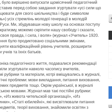
о, було вирішено випускати щомісячний педагогічний
ставив перед собою завдання згуртувати «усі сили що
ацювати для свого шкільництва і буде символом
ь») усіх стремлінь молодої генерації в молодій
Руси. Ми, збудувавши нову школу на основах поступу
кратизму, можемо скріпити нашу свободу і сказати,
і своя правда, і сила, і воля» (журнал «Учитель» 1920.
шення було продиктовано соціальними змінами,
дняти кваліфікаційний рівень учителів, розширити
 учнів та їхніх батьків.
оніка педагогічного життя, подавалися рекомендації
іли згуртувати навколо часопису вчителів,
амі рубрики та матеріали, котрі вміщувались в журналі,
гічні проблеми: мови викладання, питання виховання,
мих предметів тощо. Окрім української, в журналі
ською мовами. Журнал мав такi постiйнi рубрики:
, «Из живота чительской организацiї», «Из
нки», «Статi юбилейнi», якi висвiтлювали питання
Ш
едметiв, теорiї виховання, знайомили освiтян з