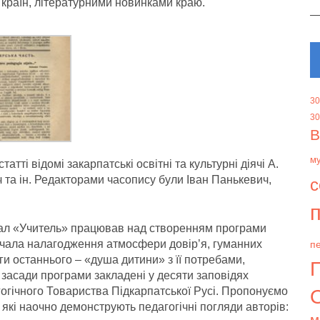
країн, лiтературними новинками краю.
30
30
В
м
атті відомі закарпатські освітні та культурні діячі А.
 та ін. Редакторами часопису були Іван Панькевич,
с
п
нал «Учитель» працював над створенням програми
ачала налагодження атмосфери довiр’я, гуманних
пе
аги останнього – «душа дитини» з її потребами,
засади програми закладенi у десяти заповiдях
агогiчного Товариства Пiдкарпатської Русi. Пропонуємо
О
які наочно демонструють педагогічні погляди авторів:
м