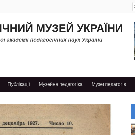
S
f
ІЧНИЙ МУЗЕЙ УКРАЇНИ
ї академії педагогічних наук України
Публікації
Музейна педагогіка
Музеї педагогів