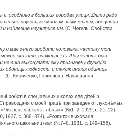
 є, особливо в больших городах улиця. Дѣти радо
нательно научаться многим злым дѣлам, ибо улици
 и найлегше научитися им.
(С. Чегель. Свойства
у и має з него зробити чоловѣка, частину тоѣ
 можна сказати, вивживає єѣ. Абы чолоѣк быв
 не лиш выконувати єму призначену функцію
гих одиниць людности, и також инших одиниць
.
(С. Кириченко, Горинчова. Научовання
чені роботі в спеціальних школах для дітей з
ин «Справозданя о моєй працѣ при заведеню глухонѣмых
 «Численє у школѣ слѣпых» (№1–2, 1929, с. 21–22),
, 1927, с. 368–374), «Розвиток выхованя
іяльного школьництва» (№7–8, 1931, с. 149–158).