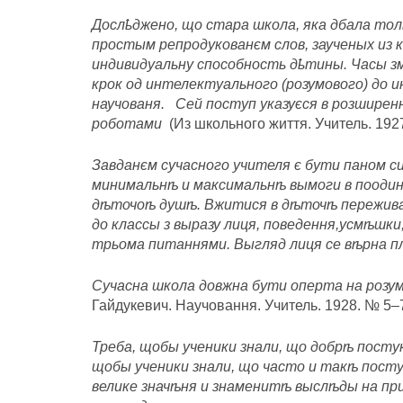
Дослҍджено, що стара школа, яка дбала тол
простым репродукованєм слов, заученых из 
индивидуальну способность дҍтины. Часы зм
крок од интелектуального (розумового) до 
научованя. Сей поступ указуєся в розшире
роботами
(Из школьного життя. Учитель. 1927
Завданєм сучасного учителя є бути паном 
минимальнѣ и максимальнѣ вымоги в поодино
дѣточоѣ душѣ. Вжитися в дѣточѣ пережива
до классы з выразу лиця, поведення,усмѣшк
трьома питаннями. Выгляд лиця се вѣрна 
Сучасна школа довжна бути оперта на розум
Гайдукевич. Научовання. Учитель. 1928. № 5–7.
Треба, щобы ученики знали, що добрѣ пост
щобы ученики знали, що часто и такѣ пост
велике значѣня и знаменитѣ выcлѣды на при