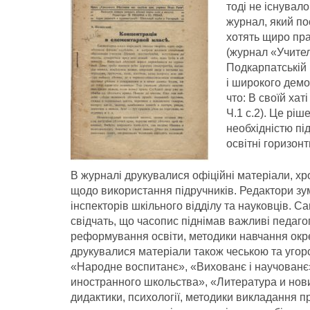
тоді не існувал
журнал, який по
хотять щиро пр
(журнал «Учител
Подкарпатській 
і широкого демо
что: В своїй хат
Ч.1 с.2). Це рі
необхідністю пі
освітні горизонти
В журналі друкувалися офіційні матеріали, хр
щодо використання підручників. Редактори зум
інспекторів шкільного відділу та науковців. С
свідчать, що часопис піднімав важливі педаго
реформування освіти, методики навчання окре
друкувалися матеріали також чеською та угор
«Народне воспитанє», «Вихованє i научованє»
иностранного школьства», «Литература и нови
дидактики, психологiї, методики викладання пр