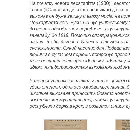
На початку нового десятиліття (1930) і десят
слово («Слово до десятого рочника») до часоп
выконав он дуже велику и важку мисію на п
Подкарпатськоѣ Руси. Он був учительству 
до тепер одродження народного и культурно
занепаду, до 1919. Помочию сповпрацовнико
школѣ, щобы дѣтина душевно и тѣлесно пла
суспольности. Сякий часопис для Подкарпа
людины в сучасном періодѣ потребує провод
мог сповнити сесю проводницьку, идеальну 
идеях, якѣ доторкаються выховання людины
В теперѣшньом часѣ школьництво цѣлого с
удосконаленн, од якого ожидається лѣпша б
школьне выхованя приносить богато новоты
новотою, кермуватися нею, щобы культурни
республики держав крок, в розвиток инших 