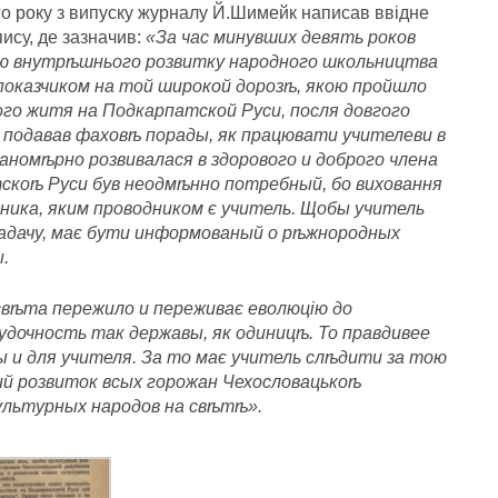
ого року з випуску журналу Й.Шимейк написав ввідне
ису, де зазначив:
«За час минувших девять роков
олю внутрѣшнього розвитку народного школьництва
показчиком на той широкой дорозѣ, якою пройшло
го житя на Подкарпатской Руси, посля довгого
в подавав фаховѣ порады, як працювати учителеви в
номѣрно розвивалася в здорового и доброго члена
тскоѣ Руси був неодмѣнно потребный, бо виховання
ника, яким проводником є учитель. Щобы учитель
задачу, має бути информованый о рѣжнородных
.
вѣта пережило и переживає еволюцію до
удочность так державы, як одиницѣ. То правдивее
 и для учителя. За то має учитель слѣдити за тою
й розвиток всых горожан Чехословацькоѣ
культурных народов на свѣтѣ».