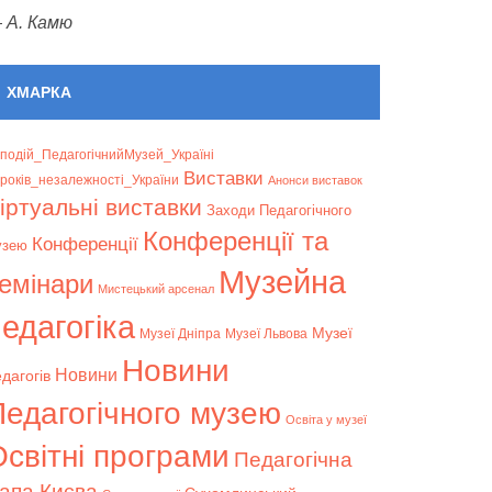
—
А. Камю
ХМАРКА
подій_ПедагогічнийМузей_Україні
Bиставки
років_незалежності_України
Анонси виставок
іртуальні виставки
Заходи Педагогічного
Конференції та
Конференції
узею
Музейна
емінари
Мистецький арсенал
едагогіка
Музеї
Музеї Дніпра
Музеї Львова
Новини
Новини
дагогів
Педагогічного музею
Освіта у музеї
світні програми
Педагогічна
апа Києва