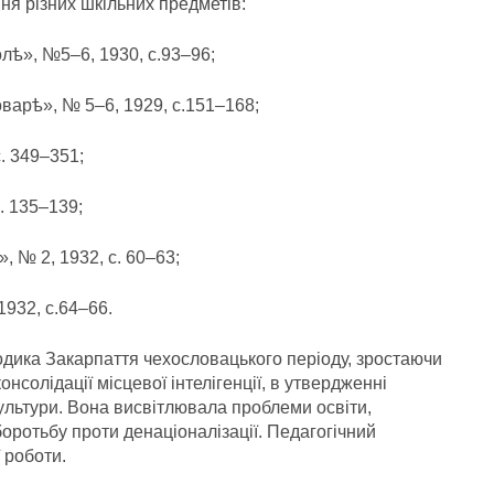
я різних шкільних предметів:
лѣ», №5–6, 1930, с.93–96;
варѣ», № 5–6, 1929, с.151–168;
. 349–351;
. 135–139;
 № 2, 1932, с. 60–63;
932, с.64–66.
одика Закарпаття чехословацького періоду, зростаючи
консолідації місцевої інтелігенції, в утвердженні
ультури. Вона висвітлювала проблеми освіти,
оротьбу проти денаціоналізації. Педагогічний
 роботи.