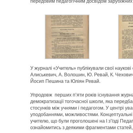
передовим педагогiчним досвiдом зарубiжних 
У журналі «Учитель» публікували свої наукові ст
Алиськевич, А. Волошин, Ю. Ревай, К. Чехович
Йосип Пешина та Юліян Ревай.
Упродовж перших п’яти рокiв iснування жур
демократизацiї тогочасної школи, яка передб
стосункiв мiж учнями i педагогом. У центрi ув
уподобаннями, можливостями. Концептуальнi 
учителю, що були проголошенi на I з’їздi Пед
ознайомитись з деякими фрагментами статей, 