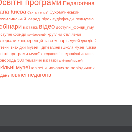
світні програми
Педагогічна
апа Києва
Сухомлинський
Свята у музеї
ухомлинський_серед_зірок
аудіофонди_педмузею
відео
ебінари
доступні_фонди_пму
виставка
оступні фонди
круглий стіл
лекції
конференція
атеріали конференцій та семінарів
музей для дітей
музей і діти
зейні знахідки
музеї Києва
музей і школа
вітні програми музеїв
педагогині
педагогічні читання
коворода 300
тематичні виставки
шкільний музей
кільні музеї
ювілеї книжкових та періодичних
ювілеї педагогів
идань