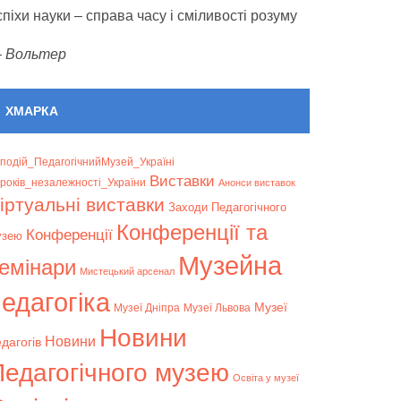
спіхи науки – справа часу і сміливості розуму
—
Вольтер
ХМАРКА
подій_ПедагогічнийМузей_Україні
Bиставки
років_незалежності_України
Анонси виставок
іртуальні виставки
Заходи Педагогічного
Конференції та
Конференції
узею
Музейна
емінари
Мистецький арсенал
едагогіка
Музеї
Музеї Дніпра
Музеї Львова
Новини
Новини
дагогів
Педагогічного музею
Освіта у музеї