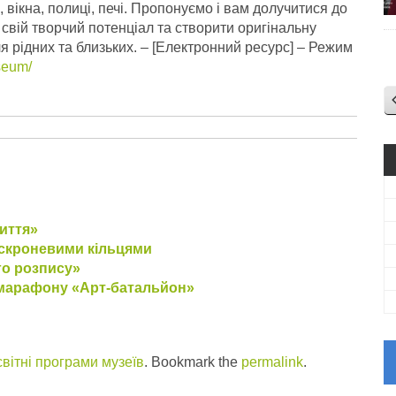
вікна, полиці, печі. Пропонуємо і вам долучитися до
 свій творчий потенціал та створити оригінальну
 рідних та близьких.
– [Електронний ресурс] – Режим
seum/
иття»
з скроневими кільцями
го розпису»
х марафону «Арт-батальйон»
вітні програми музеїв
. Bookmark the
permalink
.