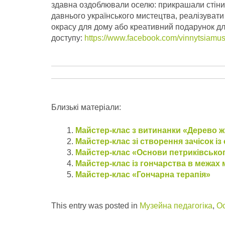
здавна оздоблювали оселю: прикрашали стіни, 
давнього українського мистецтва, реалізувати
окрасу для дому або креативний подарунок для
доступу:
https://www.facebook.com/vinnytsiamu
Близькі матеріали:
Майстер-клас з витинанки «Дерево ж
Майстер-клас зі створення зачісок і
Майстер-клас «Основи петриківсько
Майстер-клас із гончарства в межа
Майстер-клас «Гончарна терапія»
This entry was posted in
Музейна педагогіка
,
Ос