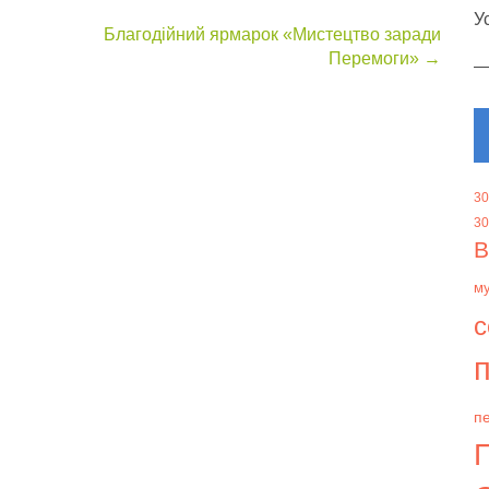
У
Благодійний ярмарок «Мистецтво заради
Перемоги»
→
30
30
В
м
с
п
пе