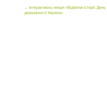
Post
←
Інтерактивна лекція «Відбитки історії. День
державності України»
navigation