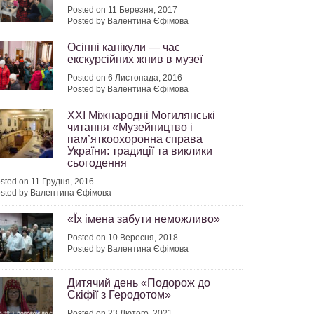
Posted on 11 Березня, 2017
Posted by Валентина Єфімова
Осінні канікули — час
екскурсійних жнив в музеї
Posted on 6 Листопада, 2016
Posted by Валентина Єфімова
XXI Міжнародні Могилянські
читання «Музейництво і
пам’яткоохоронна справа
України: традиції та виклики
сьогодення
sted on 11 Грудня, 2016
sted by Валентина Єфімова
«Їх імена забути неможливо»
Posted on 10 Вересня, 2018
Posted by Валентина Єфімова
Дитячий день «Подорож до
Скіфії з Геродотом»
Posted on 23 Лютого, 2021