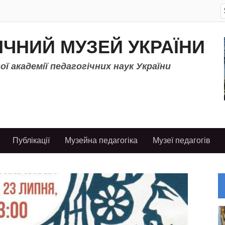
S
f
ІЧНИЙ МУЗЕЙ УКРАЇНИ
ї академії педагогічних наук України
Публікації
Музейна педагогіка
Музеї педагогів