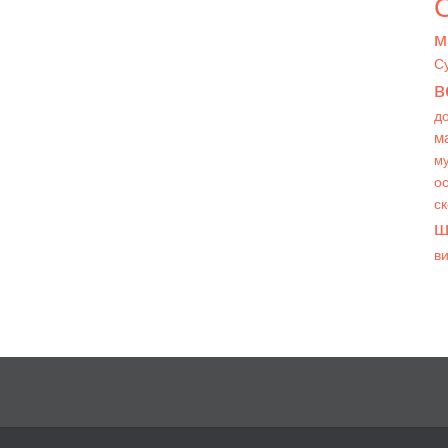
О
м
С
в
д
м
му
ос
с
ш
в