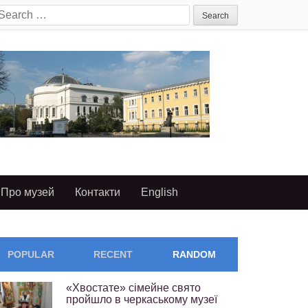
earch
or:
Про музей
Контакти
English
POPULAR
RECENT
RANDOM
«Хвостате» сімейне свято
пройшло в черкаському музеї