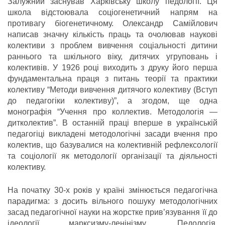
Залужний заснував Харківську школу педології. Ця
школа відстоювала соціогенетичний напрям на
противагу біогенетичному. Олександр Самійлович
написав значну кількість праць та очолював наукові
колективи з проблем вивчення соціальності дитини
раннього та шкільного віку, дитячих угруповань і
колективів. У 1926 році виходить з друку його перша
фундаментальна праця з питань теорії та практики
колективу “Методи вивчення дитячого колективу (Вступ
до педагогіки колективу)”, а згодом, ще одна
монографія “Учення про коллектив. Методологія —
дитколектив”. В останній праці вперше в українській
педагогіці викладені методологічні засади вчення про
колектив, що базувалися на колективній рефлексології
та соціології як методології організації та діяльності
колективу.
На початку 30-х років у країні змінюється педагогічна
парадигма: з досить вільного пошуку методологічних
засад педагогічної науки на жорстке прив’язування її до
ідеології марксизму-ленінізму. Педологія,