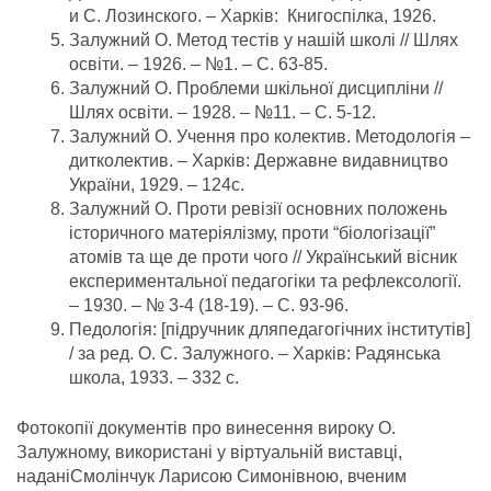
и С. Лозинского. – Харків: Книгоспілка, 1926.
Залужний О. Метод тестів у нашій школі // Шлях
освіти. – 1926. – №1. – С. 63-85.
Залужний О. Проблеми шкільної дисципліни //
Шлях освіти. – 1928. – №11. – С. 5-12.
Залужний О. Учення про колектив. Методологія –
дитколектив. – Харків: Державне видавництво
України, 1929. – 124с.
Залужний О. Проти ревізії основних положень
історичного матеріялізму, проти “біологізації”
атомів та ще де проти чого // Український вісник
експериментальної педагогіки та рефлексології.
– 1930. – № 3-4 (18-19). – С. 93-96.
Педологія: [підручник дляпедагогічних інститутів]
/ за ред. О. С. Залужного. – Харків: Радянська
школа, 1933. – 332 с.
Фотокопії документів про винесення вироку О.
Залужному, використані у віртуальній виставці,
наданіСмолінчук Ларисою Симонівною, вченим