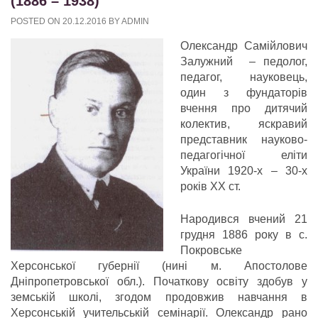
(1886 – 1938)
POSTED ON
20.12.2016
BY
ADMIN
Олександр Самійлович
Залужний – педолог,
педагог, науковець,
один з фундаторів
вчення про дитячий
колектив, яскравий
представник науково-
педагогічної еліти
України 1920-х – 30-х
років ХХ ст.
Народився вчений 21
грудня 1886 року в с.
Покровське
Херсонської губернії (нині м. Апостолове
Дніпропетровської обл.). Початкову освіту здобув у
земській школі, згодом продовжив навчання в
Херсонській учительській семінарії. Олександр рано