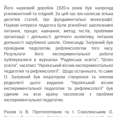
Його науковий доробок 1920-х років був напрочуд
різноманітний та плідний. За цей час він написав кілька
десятків статей, три фундаментальні монографії.
Наукові інтереси педагога були різнобічні: школознавчі
питання, процес навчання, метод тестів, проблеми
організації і діяльності дитячого колективу, питання
діяльності зарубіжної школи. Олександр Залужний був
провідним педологом, рефлексологом того часу.
Результати його експериментальної роботи
публікувалися в журналах “Радянська освіта”, “Шлях
освіти”, часописі “Український вісник експериментальної
педагогіки та рефлексології”. Щодо останнього, то саме
О. Залужний був ініціатором створення та членом
редколегії цього видання. “Український вісник
експериментальної педагогіки та рефлексології” був
єдиним на всю країну часописом з проблем
експерементальної педагогіки.
Разом із В. Протопоповим та І. Соколянським О.