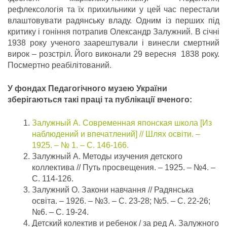
рефлексологія та їх прихильники у цей час перестали
влаштовувати радянську владу. Одним із перших під
критику і гоніння потрапив Олександр Залужний. В січні
1938 року ученого заарештували і винесли смертний
вирок – розстріл. Його виконали 29 вересня 1838 року.
Посмертно реабілітований.
У фондах Педагогічного музею України
зберігаються такі праці та публікації вченого:
Залужный А. Современная японская школа [Из
наблюдений и впечатлений] // Шлях освіти. –
1925. – № 1. – С. 146-166.
Залужный А. Методы изучения детского
коллектива // Путь просвещения. – 1925. – №4. –
С. 114-126.
Залужний О. Закони навчання // Радянська
освіта. – 1926. – №3. – С. 23-28; №5. – С. 22-26;
№6. – С. 19-24.
Детский колектив и ребенок / за ред А. Залужного