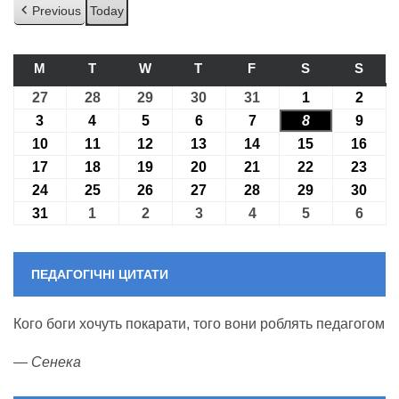
Previous
Today
M
ПОНЕДІЛОК
T
ВІВТОРОК
W
СЕРЕДА
T
ЧЕТВЕР
F
П’ЯТНИЦЯ
S
СУБОТА
S
НЕДІ
27
27.07.2026
28
28.07.2026
29
29.07.2026
30
30.07.2026
31
31.07.2026
1
01.08.2026
2
02.08
3
03.08.2026
4
04.08.2026
5
05.08.2026
6
06.08.2026
7
07.08.2026
8
08.08.2026
9
09.08
10
10.08.2026
11
11.08.2026
12
12.08.2026
13
13.08.2026
14
14.08.2026
15
15.08.2026
16
16.0
17
17.08.2026
18
18.08.2026
19
19.08.2026
20
20.08.2026
21
21.08.2026
22
22.08.2026
23
23.0
24
24.08.2026
25
25.08.2026
26
26.08.2026
27
27.08.2026
28
28.08.2026
29
29.08.2026
30
30.0
31
31.08.2026
1
01.09.2026
2
02.09.2026
3
03.09.2026
4
04.09.2026
5
05.09.2026
6
06.09
ПЕДАГОГІЧНІ ЦИТАТИ
Кого боги хочуть покарати, того вони роблять педагогом
—
Сенека