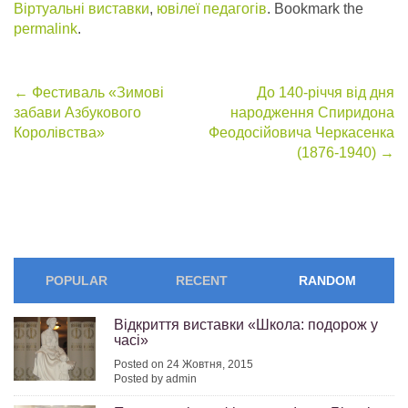
Віртуальні виставки
,
ювілеї педагогів
. Bookmark the
permalink
.
Post
←
Фестиваль «Зимові
До 140-річчя від дня
забави Азбукового
народження Спиридона
navigation
Королівства»
Феодосійовича Черкасенка
(1876-1940)
→
POPULAR
RECENT
RANDOM
Відкриття виставки «Школа: подорож у
часі»
Posted on 24 Жовтня, 2015
Posted by admin