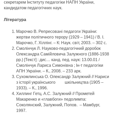
секретарем Інституту педагогіки НАПН України,
кандидатом педагогічних наук.
Література
Марочко В. Репресовані педагоги України:
жертви політичного терору (1929 – 1941) / В. І.
Марочко, Г. Хіллінг. – К: Наук. світ, 2003. – 302 с.
Смолінчук Л. Науково-педагогічний доробок
Олександра Самійловича Залужного (1886-1938
рр.) [Текст] : дис… канд. пед. наук: 13.00.01 /
Смолінчук Лариса Симонівна ; Ін-т педагогіки
АПН України. – К., 2008. – 233 арк.
Сухомлинська О. Олександр Залужний // Нариси
з історії українського шкільництва (1905 –
1933). – К., 1996.
Хиллинг Гетц. А.С. Залужний // Прометей
Макаренко и «главбоги» педолимпа:
Соколянский, Залужний, Попов. – Мамбург,
1997.