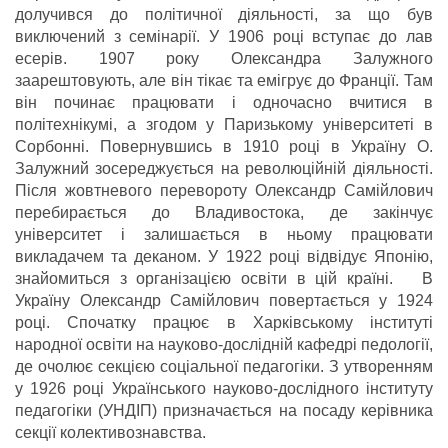
долучився до політичної діяльності, за що був
виключений з семінарії. У 1906 році вступає до лав
есерів. 1907 року Олександра Залужного
заарештовують, але він тікає та емігрує до Франції. Там
він починає працювати і одночасно вчитися в
політехнікумі, а згодом у Паризькому університеті в
Сорбонні. Повернувшись в 1910 році в Україну О.
Залужний зосереджується на революційній діяльності.
Після жовтневого перевороту Олександр Самійлович
перебирається до Владивостока, де закінчує
університет і залишається в ньому працювати
викладачем та деканом. У 1922 році відвідує Японію,
знайомиться з організацією освіти в цій країні. В
Україну Олександр Самійлович повертається у 1924
році. Спочатку працює в Харківському інституті
народної освіти на науково-дослідній кафедрі педології,
де очолює секцією соціальної педагогіки. З утворенням
у 1926 році Українського науково-дослідного інституту
педагогіки (УНДІП) призначається на посаду керівника
секції колективознавства.