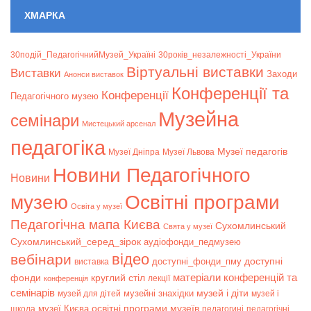
ХМАРКА
30подій_ПедагогічнийМузей_Україні
30років_незалежності_України
Віртуальні виставки
Bиставки
Заходи
Анонси виставок
Конференції та
Конференції
Педагогічного музею
Музейна
семінари
Мистецький арсенал
педагогіка
Музеї педагогів
Музеї Дніпра
Музеї Львова
Новини Педагогічного
Новини
музею
Освітні програми
Освіта у музеї
Педагогічна мапа Києва
Сухомлинський
Свята у музеї
Сухомлинський_серед_зірок
аудіофонди_педмузею
відео
вебінари
доступні
доступні_фонди_пму
виставка
матеріали конференцій та
фонди
круглий стіл
лекції
конференція
семінарів
музей і діти
музейні знахідки
музей для дітей
музей і
музеї Києва
освітні програми музеїв
школа
педагогині
педагогічні