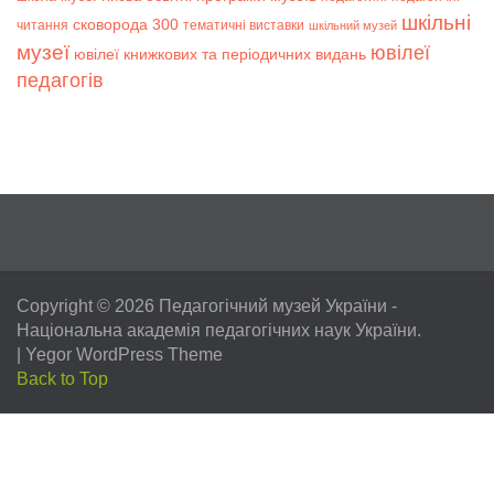
шкільні
сковорода 300
читання
тематичні виставки
шкільний музей
музеї
ювілеї
ювілеї книжкових та періодичних видань
педагогів
Copyright © 2026
Педагогічний музей України
-
Національна академія педагогічних наук України.
|
Yegor WordPress Theme
Back to Top