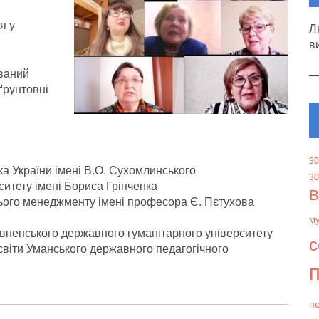
я у
Л
в
ований
 ґрунтовні
30
ка України імені В.О. Сухомлинського
30
ситету імені Бориса Грінченка
В
тнього менеджменту імені професора Є. Пєтухова
м
івненського державного гуманітарного університету
с
освіти Уманського державного педагогічного
п
пе