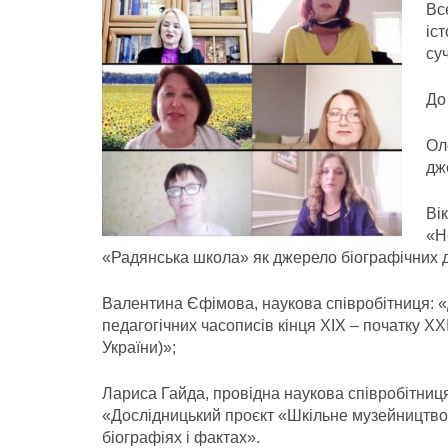
Вс
іс
су
До
Ол
дж
Ві
«Н
«Радянська школа» як джерело біографічних 
Валентина Єфімова, наукова співробітниця: 
педагогічних часописів кінця ХІХ – початку ХХ
України)»;
Лариса Гайда, провідна наукова співробітниц
«Дослідницький проєкт «Шкільне музейництво
біографіях і фактах».