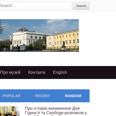
earch
or:
Про музей
Контакти
English
POPULAR
RECENT
RANDOM
Про історію виникнення Дня
Гідності та Свободи розповіли у