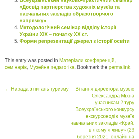
Всеукраїнський науково-практичний семінар
«Досвід партнерства художніх музеїв та
навчальних закладів образотворчого
напрямку»
Методологічний семінар відділу історії
України ХІХ – початку ХХ ст.
Форми репрезентації джерел з історії освіти
This entry was posted in
Матеріали конференцій,
семінарів
,
Музейна педагогіка
. Bookmark the
permalink
.
Post
←
Нарада з питань туризму
Вітання директора музею
Олександра Міхна
navigation
учасникам 2 туру
Всеукраїнського конкурсу
екскурсоводів музеїв
навчальних закладів «Край,
в якому я живу» (23
березня 2021, онлайн на