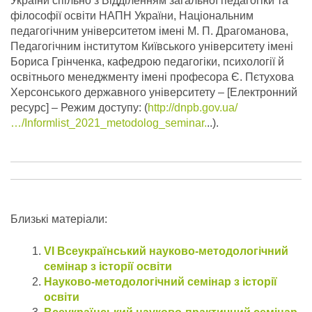
України спільно з Відділенням загальної педагогіки та
філософії освіти НАПН України, Національним
педагогічним університетом імені М. П. Драгоманова,
Педагогічним інститутом Київського університету імені
Бориса Грінченка, кафедрою педагогіки, психології й
освітнього менеджменту імені професора Є. Пєтухова
Херсонського державного університету – [Електронний
ресурс] – Режим доступу: (
http://dnpb.gov.ua/
…/Informlist_2021_metodolog_seminar.
..).
Близькі матеріали:
VІ Всеукраїнський науково-методологічний
семінар з історії освіти
Науково-методологічний семінар з історії
освіти