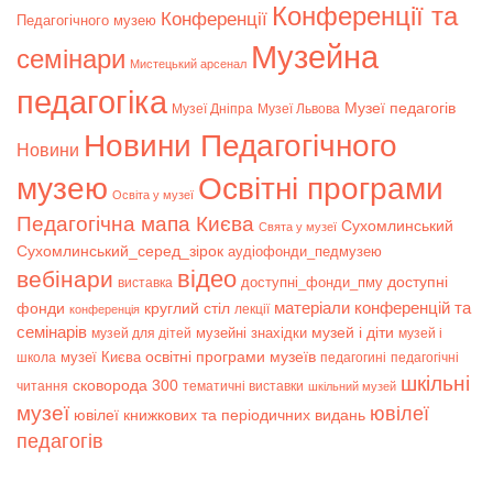
Конференції та
Конференції
Педагогічного музею
Музейна
семінари
Мистецький арсенал
педагогіка
Музеї педагогів
Музеї Дніпра
Музеї Львова
Новини Педагогічного
Новини
музею
Освітні програми
Освіта у музеї
Педагогічна мапа Києва
Сухомлинський
Свята у музеї
Сухомлинський_серед_зірок
аудіофонди_педмузею
відео
вебінари
доступні
доступні_фонди_пму
виставка
матеріали конференцій та
фонди
круглий стіл
лекції
конференція
семінарів
музей і діти
музейні знахідки
музей для дітей
музей і
музеї Києва
освітні програми музеїв
школа
педагогині
педагогічні
шкільні
сковорода 300
читання
тематичні виставки
шкільний музей
музеї
ювілеї
ювілеї книжкових та періодичних видань
педагогів