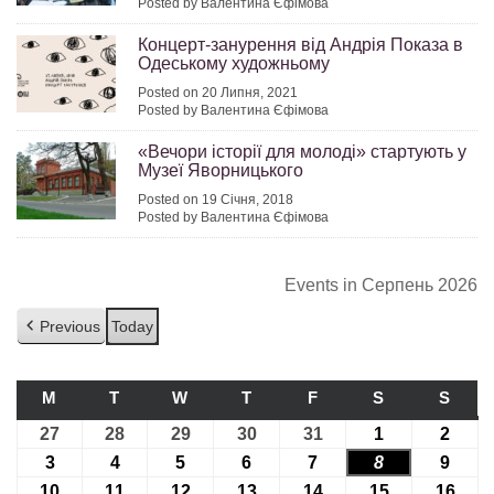
Posted by Валентина Єфімова
Концерт-занурення від Андрія Показа в
Одеському художньому
Posted on 20 Липня, 2021
Posted by Валентина Єфімова
«Вечори історії для молоді» стартують у
Музеї Яворницького
Posted on 19 Січня, 2018
Posted by Валентина Єфімова
Events in Серпень 2026
Previous
Today
M
ПОНЕДІЛОК
T
ВІВТОРОК
W
СЕРЕДА
T
ЧЕТВЕР
F
П’ЯТНИЦЯ
S
СУБОТА
S
НЕДІ
27
27.07.2026
28
28.07.2026
29
29.07.2026
30
30.07.2026
31
31.07.2026
1
01.08.2026
2
02.08
3
03.08.2026
4
04.08.2026
5
05.08.2026
6
06.08.2026
7
07.08.2026
8
08.08.2026
9
09.08
10
10.08.2026
11
11.08.2026
12
12.08.2026
13
13.08.2026
14
14.08.2026
15
15.08.2026
16
16.0