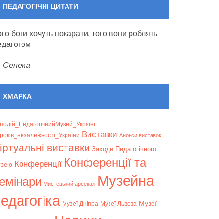
ПЕДАГОГІЧНІ ЦИТАТИ
ого боги хочуть покарати, того вони роблять
едагогом
—
Сенека
ХМАРКА
подій_ПедагогічнийМузей_Україні
Bиставки
років_незалежності_України
Анонси виставок
іртуальні виставки
Заходи Педагогічного
Конференції та
Конференції
узею
Музейна
емінари
Мистецький арсенал
едагогіка
Музеї
Музеї Дніпра
Музеї Львова