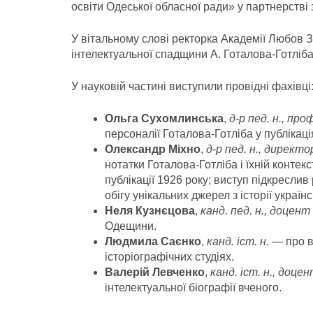
освіти Одеської обласної ради» у партнерстві
У вітальному слові ректорка Академії Любов 
інтелектуальної спадщини А. Готалова-Готліба
У науковій частині виступили провідні фахівці
Ольга Сухомлинська
,
д-р пед. н., пр
персоналії Готалова-Готліба у публікаці
Олександр Міхно
,
д-р пед. н., директ
нотатки Готалова-Готліба і їхній контек
публікації 1926 року; виступ підкресли
обігу унікальних джерел з історії українс
Неля Кузнєцова
,
канд. пед. н., доцент
Одещини.
Людмила Саєнко
,
канд. іст. н.
— про в
історіографічних студіях.
Валерій Левченко
,
канд. іст. н., доц
інтелектуальної біографії вченого.