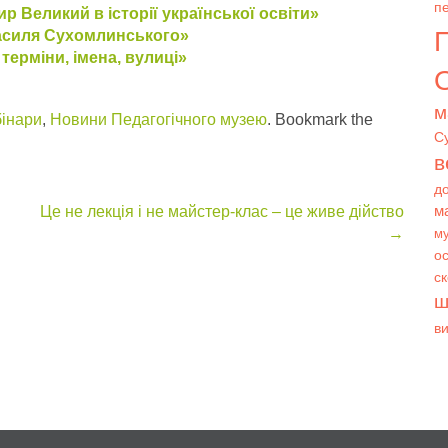
пе
 Великий в історії української освіти»
асиля Сухомлинського»
терміни, імена, вулиці»
О
м
бінари
,
Новини Педагогічного музею
. Bookmark the
С
в
д
м
Це не лекція і не майстер-клас – це живе дійство
→
му
ос
с
ш
в