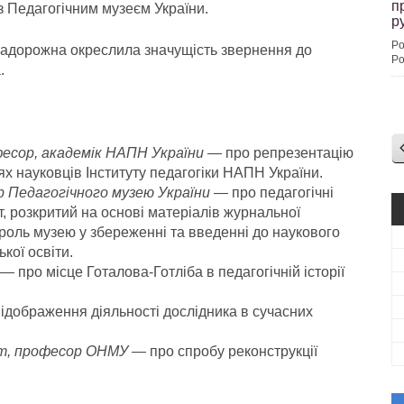
п
 з Педагогічним музеєм України.
ру
Po
Задорожна окреслила значущість звернення до
Po
.
:
офесор, академік НАПН України
— про репрезентацію
ях науковців Інституту педагогіки НАПН України.
ор Педагогічного музею України
— про педагогічні
ст, розкритий на основі матеріалів журнальної
в роль музею у збереженні та введенні до наукового
ької освіти.
— про місце Готалова-Готліба в педагогічній історії
ідображення діяльності дослідника в сучасних
ент, професор ОНМУ
— про спробу реконструкції