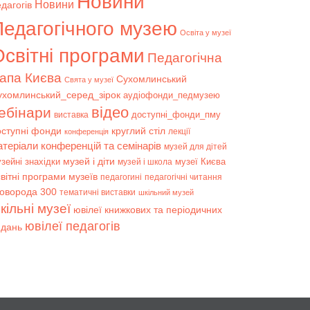
Новини
Новини
дагогів
Педагогічного музею
Освіта у музеї
світні програми
Педагогічна
апа Києва
Сухомлинський
Свята у музеї
ухомлинський_серед_зірок
аудіофонди_педмузею
відео
ебінари
доступні_фонди_пму
виставка
оступні фонди
круглий стіл
лекції
конференція
атеріали конференцій та семінарів
музей для дітей
музей і діти
зейні знахідки
музеї Києва
музей і школа
вітні програми музеїв
педагогині
педагогічні читання
коворода 300
тематичні виставки
шкільний музей
кільні музеї
ювілеї книжкових та періодичних
ювілеї педагогів
идань