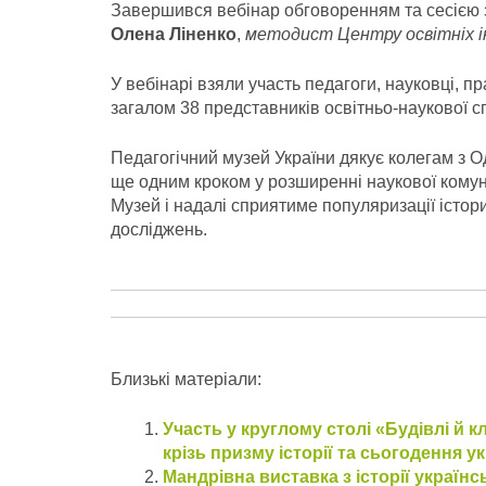
Завершився вебінар обговоренням та сесією 
Олена Ліненко
,
методист Центру освітніх ін
У вебінарі взяли участь педагоги, науковці, пр
загалом 38 представників освітньо-наукової с
Педагогічний музей України дякує колегам з О
ще одним кроком у розширенні наукової комуніка
Музей і надалі сприятиме популяризації істор
досліджень.
Близькі матеріали:
Участь у круглому столі «Будівлі й 
крізь призму історії та сьогодення у
Мандрівна виставка з історії українс