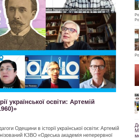
Po
Po
Po
ії української освіти: Артемій
1960)»
Д
гоги Одещини в історії української освіти: Артемій
М
анізований КЗВО «Одеська академія неперервної
м