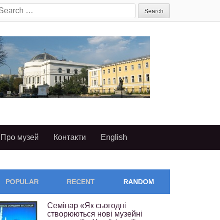
earch
or:
Про музей
Контакти
English
POPULAR
RECENT
RANDOM
Семінар «Як сьогодні
створюються нові музейні