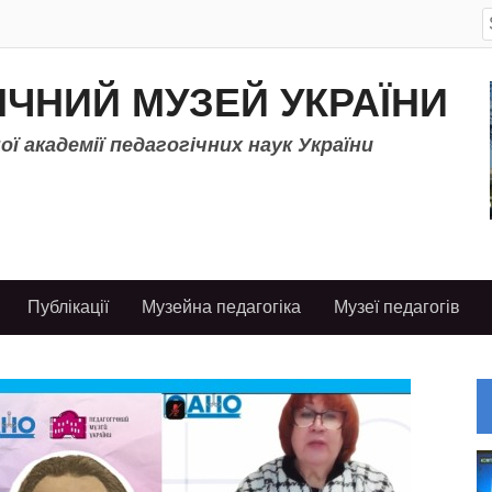
S
f
ІЧНИЙ МУЗЕЙ УКРАЇНИ
ї академії педагогічних наук України
Публікації
Музейна педагогіка
Музеї педагогів