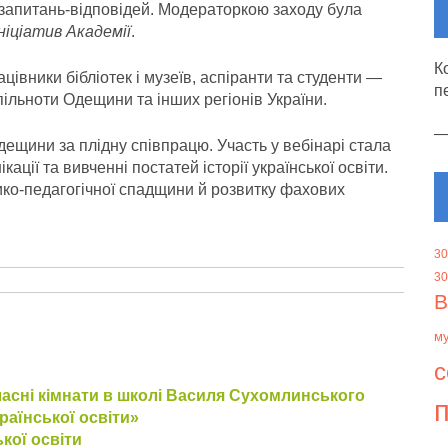
запитань-відповідей. Модераторкою заходу була
іціатив Академії
.
К
ацівники бібліотек і музеїв, аспіранти та студенти —
п
пільноти Одещини та інших регіонів України.
дещини за плідну співпрацю. Участь у вебінарі стала
ції та вивченні постатей історії української освіти.
ико-педагогічної спадщини й розвитку фахових
30
30
В
м
с
класні кімнати в школі Василя Сухомлинського
п
країнської освіти»
ької освіти