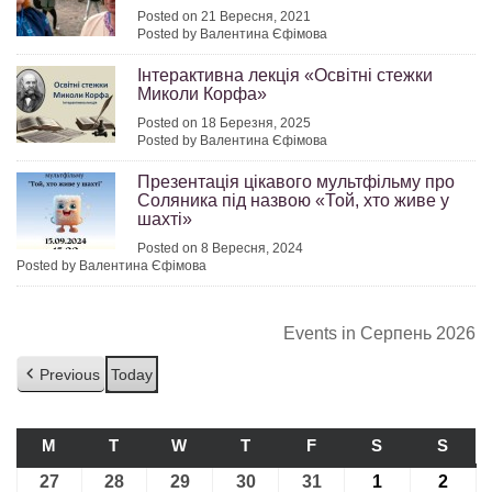
Posted on 21 Вересня, 2021
Posted by Валентина Єфімова
Інтерактивна лекція «Освітні стежки
Миколи Корфа»
Posted on 18 Березня, 2025
Posted by Валентина Єфімова
Презентація цікавого мультфільму про
Соляника під назвою «Той, хто живе у
шахті»
Posted on 8 Вересня, 2024
Posted by Валентина Єфімова
Events in Серпень 2026
Previous
Today
M
ПОНЕДІЛОК
T
ВІВТОРОК
W
СЕРЕДА
T
ЧЕТВЕР
F
П’ЯТНИЦЯ
S
СУБОТА
S
НЕДІ
27
27.07.2026
28
28.07.2026
29
29.07.2026
30
30.07.2026
31
31.07.2026
1
01.08.2026
2
02.08