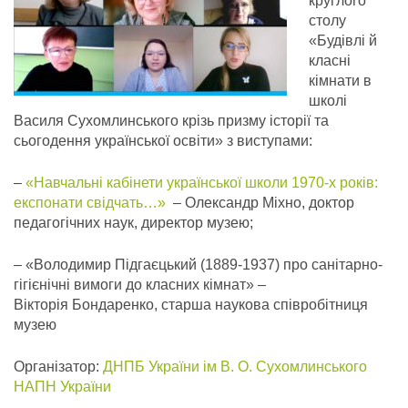
круглого
столу
«Будівлі й
класні
кімнати в
школі
Василя Сухомлинського крізь призму історії та
сьогодення української освіти» з виступами:
–
«Навчальні кабінети української школи 1970-х років:
експонати свідчать…»
– Олександр Міхно, доктор
педагогічних наук, директор музею;
– «Володимир Підгаєцький (1889-1937) про санітарно-
гігієнічні вимоги до класних кімнат» –
Вікторія Бондаренко, старша наукова співробітниця
музею
Організатор:
ДНПБ України ім В. О. Сухомлинського
НАПН України