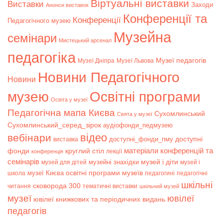
Віртуальні виставки
Bиставки
Заходи
Анонси виставок
Конференції та
Конференції
Педагогічного музею
Музейна
семінари
Мистецький арсенал
педагогіка
Музеї педагогів
Музеї Дніпра
Музеї Львова
Новини Педагогічного
Новини
музею
Освітні програми
Освіта у музеї
Педагогічна мапа Києва
Сухомлинський
Свята у музеї
Сухомлинський_серед_зірок
аудіофонди_педмузею
відео
вебінари
доступні
доступні_фонди_пму
виставка
матеріали конференцій та
фонди
круглий стіл
лекції
конференція
семінарів
музей і діти
музейні знахідки
музей для дітей
музей і
музеї Києва
освітні програми музеїв
школа
педагогині
педагогічні
шкільні
сковорода 300
читання
тематичні виставки
шкільний музей
музеї
ювілеї
ювілеї книжкових та періодичних видань
педагогів