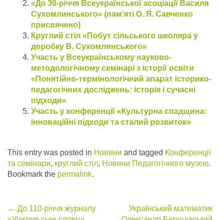
«До 30-річчя Всеукраїнської асоціації Василя
Сухомлинського» (пам’яті О. Я. Савченко
присвячено)
Круглий стіл «Побут сільського школяра у
доробку В. Сухомлинського»
Участь у Всеукраїнському науково-
методологічному семінарі з історії освіти
«Понятійно-термінологічний апарат історико-
педагогічних досліджень: історія і сучасні
підходи»
Участь у конференції «Культурна спадщина:
інноваційні підходи та сталий розвиток»
This entry was posted in
Новини
and tagged
Конференції
та семінари
,
круглий стіл
,
Новини Педагогічного музею
.
Bookmark the
permalink
.
Post
←
До 110-річчя журналу
Український математик
«Учительське слово»
Олександр Бершадський