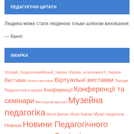
ПЕДАГОГІЧНІ ЦИТАТИ
Людина може стати людиною тільки шляхом виховання
—
Кант
ХМАРКА
30подій_ПедагогічнийМузей_Україні
30років_незалежності_України
Віртуальні виставки
Bиставки
Заходи
Анонси виставок
Конференції та
Конференції
Педагогічного музею
Музейна
семінари
Мистецький арсенал
педагогіка
Музеї педагогів
Музеї Дніпра
Музеї Львова
Новини Педагогічного
Новини