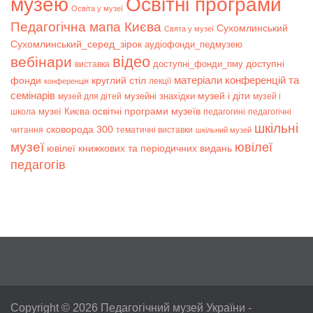
музею
Освітні програми
Освіта у музеї
Педагогічна мапа Києва
Сухомлинський
Свята у музеї
Сухомлинський_серед_зірок
аудіофонди_педмузею
відео
вебінари
доступні
доступні_фонди_пму
виставка
матеріали конференцій та
фонди
круглий стіл
лекції
конференція
семінарів
музей і діти
музейні знахідки
музей для дітей
музей і
музеї Києва
освітні програми музеїв
школа
педагогині
педагогічні
шкільні
сковорода 300
читання
тематичні виставки
шкільний музей
музеї
ювілеї
ювілеї книжкових та періодичних видань
педагогів
Copyright © 2026
Педагогічний музей України
-