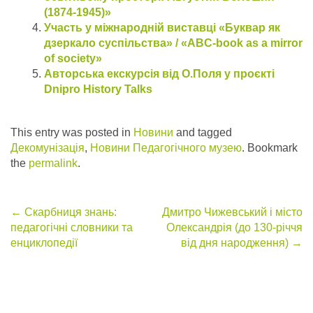
(1874-1945)»
Участь у міжнародній виставці «Буквар як
дзеркало суспільства» / «ABC-book as a mirror
of society»
Авторська екскурсія від О.Поля у проєкті
Dnipro History Talks
This entry was posted in
Новини
and tagged
Декомунізація
,
Новини Педагогічного музею
. Bookmark
the
permalink
.
Post
←
Скарбниця знань:
Дмитро Чижевський і місто
педагогічні словники та
Олександрія (до 130-річчя
navigation
енциклопедії
від дня народження)
→