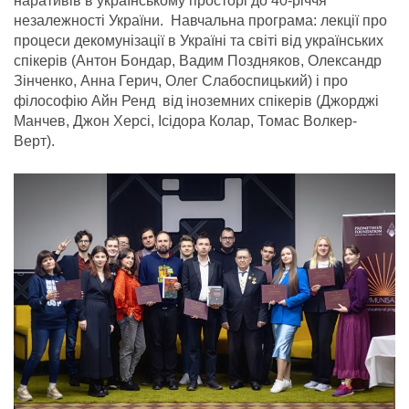
наративів в українському просторі до 40-річчя
незалежності України. Навчальна програма: лекції про
процеси декомунізації в Україні та світі від українських
спікерів (Антон Бондар, Вадим Поздняков, Олександр
Зінченко, Анна Герич, Олег Слабоспицький) і про
філософію Айн Ренд від іноземних спікерів (Джорджі
Манчев, Джон Херсі, Ісідора Колар, Томас Волкер-
Верт).