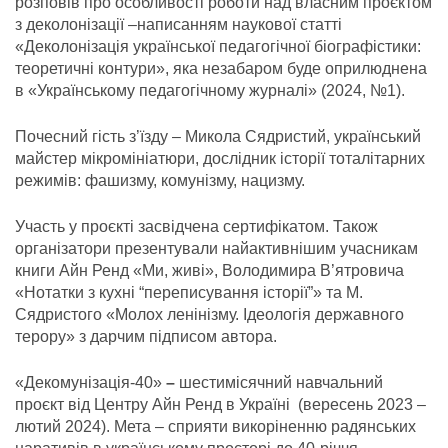
розповів про особливості роботи над власним проєктом
з деколонізації –написанням наукової статті
«Деколонізація української педагогічної біографістики:
теоретичні контури», яка незабаром буде оприлюднена
в «Українському педагогічному журналі» (2024, №1).
Почесний гість з’їзду – Микола Сядристий, український
майстер мікромініатюри, дослідник історії тоталітарних
режимів: фашизму, комунізму, нацизму.
Участь у проєкті засвідчена сертифікатом. Також
організатори презентували найактивнішим учасникам
книги Айн Ренд «Ми, живі», Володимира В’ятровича
«Нотатки з кухні “переписування історії”» та М.
Сядристого «Молох ленінізму. Ідеологія державного
терору» з дарчим підписом автора.
«Декомунізація-40»
–
шестимісячний навчальний
проєкт від Центру Айн Ренд в Україні (вересень 2023 –
лютий 2024). Мета – сприяти викоріненню радянських