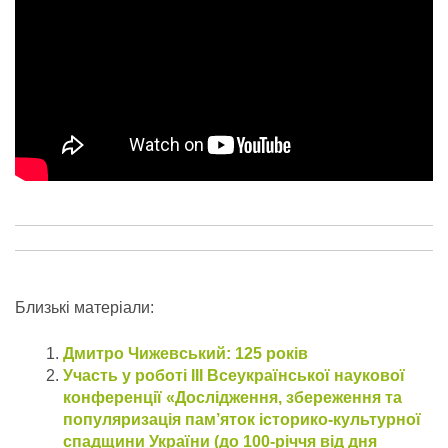
Близькі матеріали:
Дмитро Чижевський: 125 років
Участь у роботі III Всеукраїнської наукової
конференції «Дослідження, збереження та
популяризація пам’яток історико-культурної
спадщини України (до 100-річчя від дня