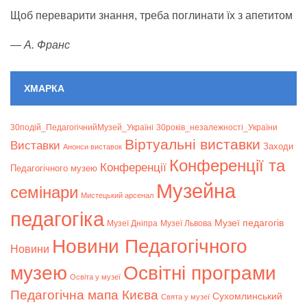
Щоб переварити знання, треба поглинати їх з апетитом
—
А. Франс
ХМАРКА
30подій_ПедагогічнийМузей_Україні
30років_незалежності_України
Віртуальні виставки
Bиставки
Заходи
Анонси виставок
Конференції та
Конференції
Педагогічного музею
Музейна
семінари
Мистецький арсенал
педагогіка
Музеї педагогів
Музеї Дніпра
Музеї Львова
Новини Педагогічного
Новини
музею
Освітні програми
Освіта у музеї
Педагогічна мапа Києва
Сухомлинський
Свята у музеї