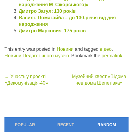
народження М. Сікорського)»
Дмитро Загул: 130 років
Василь Помагайба – до 130-річчя від дня
народження
Дмитро Маркович: 175 років
This entry was posted in
Новини
and tagged
відео
,
Новини Педагогічного музею
. Bookmark the
permalink
.
Post
←
Участь у проєкті
Музейний квест «Відома і
«Декомунізація-40»
невідома Шепетівка»
→
navigation
POPULAR
RECENT
RANDOM