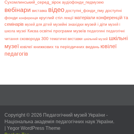
Сухомлинський_серед_зірок
аудіофонди_педмузею
відео
вебінари
доступні
доступні_фонди_пму
виставка
матеріали конференцій та
фонди
круглий стіл
лекції
конференція
семінарів
музей і діти
музейні знахідки
музей для дітей
музей і
музеї Києва
освітні програми музеїв
школа
педагогині
педагогічні
шкільні
сковорода 300
читання
тематичні виставки
шкільний музей
музеї
ювілеї
ювілеї книжкових та періодичних видань
педагогів
Copyright © 2026
Педагогічний музей України
-
Національна академія педагогічних наук України.
|
Yegor WordPress Theme