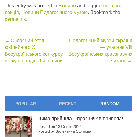
This entry was posted in
Новини
and tagged
гостьова
лекція
,
Новини Педагогічного музею
. Bookmark the
permalink
.
Post
←
Обласний етап
Педагогічний музей України
ювілейного Х
— учасник VIII
navigation
Всеукраїнського конкурсу
Всеукраїнських краєзнавчих
екскурсоводів Львівщини
читань
→
POPULAR
RECENT
RANDOM
Зима прийшла – празничків привела!
Posted on 13 Січня, 2017
Posted by Валентина Єфімова