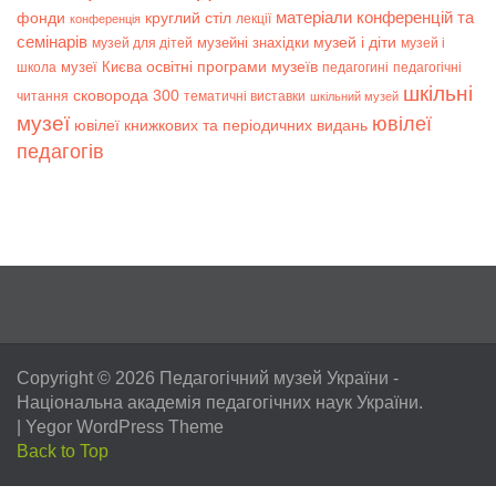
матеріали конференцій та
фонди
круглий стіл
лекції
конференція
семінарів
музей і діти
музейні знахідки
музей для дітей
музей і
музеї Києва
освітні програми музеїв
школа
педагогині
педагогічні
шкільні
сковорода 300
читання
тематичні виставки
шкільний музей
музеї
ювілеї
ювілеї книжкових та періодичних видань
педагогів
Copyright © 2026
Педагогічний музей України
-
Національна академія педагогічних наук України.
|
Yegor WordPress Theme
Back to Top