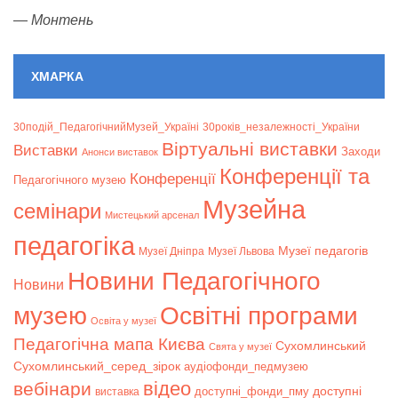
—
Монтень
ХМАРКА
30подій_ПедагогічнийМузей_Україні
30років_незалежності_України
Віртуальні виставки
Bиставки
Заходи
Анонси виставок
Конференції та
Конференції
Педагогічного музею
Музейна
семінари
Мистецький арсенал
педагогіка
Музеї педагогів
Музеї Дніпра
Музеї Львова
Новини Педагогічного
Новини
музею
Освітні програми
Освіта у музеї
Педагогічна мапа Києва
Сухомлинський
Свята у музеї
Сухомлинський_серед_зірок
аудіофонди_педмузею
відео
вебінари
доступні
доступні_фонди_пму
виставка