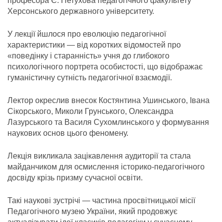
професора Є. Петухова педагогічного факультету
Херсонського державного університету.
У лекції йшлося про еволюцію педагогічної
характеристики — від коротких відомостей про
«поведінку і старанність» учня до глибокого
психологічного портрета особистості, що відображає
гуманістичну сутність педагогічної взаємодії.
Лектор окреслив внесок Костянтина Ушинського, Івана
Сікорського, Миколи Грунського, Олександра
Лазурського та Василя Сухомлинського у формування
наукових основ цього феномену.
Лекція викликала зацікавлення аудиторії та стала
майданчиком для осмислення історико-педагогічного
досвіду крізь призму сучасної освіти.
Такі наукові зустрічі — частина просвітницької місії
Педагогічного музею України, який продовжує