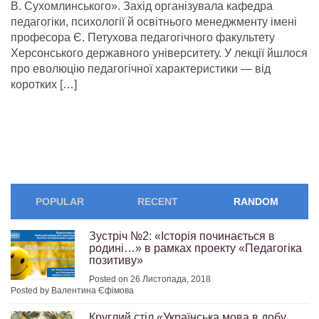
В. Сухомлинського». Захід організувала кафедра
педагогіки, психології й освітнього менеджменту імені
професора Є. Петухова педагогічного факультету
Херсонського державного університету. У лекції йшлося
про еволюцію педагогічної характеристики — від
коротких […]
POPULAR
RECENT
RANDOM
Зустріч №2: «Історія починається в
родині…» в рамках проекту «Педагогіка
позитиву»
Posted on 26 Листопада, 2018
Posted by Валентина Єфімова
Круглий стіл «Українська мова в добу