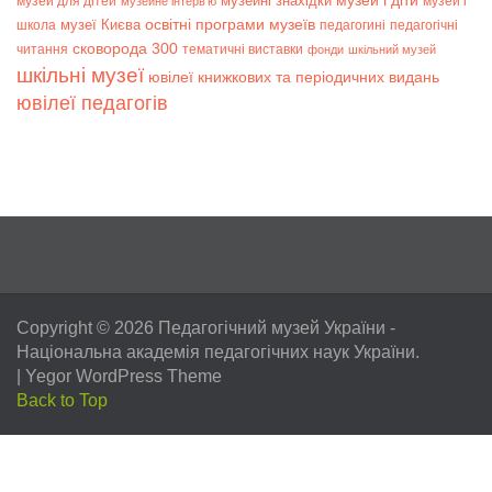
музей і діти
музейні знахідки
музей для дітей
музей і
музейне інтерв’ю
музеї Києва
освітні програми музеїв
школа
педагогині
педагогічні
сковорода 300
читання
тематичні виставки
фонди
шкільний музей
шкільні музеї
ювілеї книжкових та періодичних видань
ювілеї педагогів
Copyright © 2026
Педагогічний музей України
-
Національна академія педагогічних наук України.
|
Yegor WordPress Theme
Back to Top