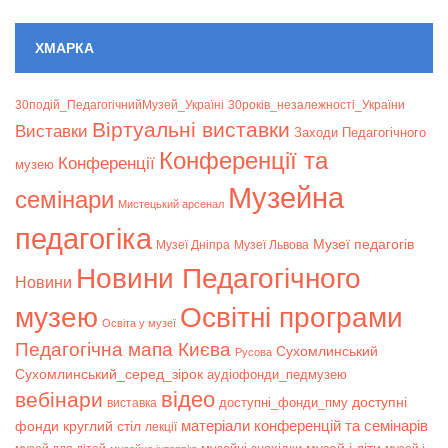
ХМАРКА
30подій_ПедагогічнийМузей_Україні
30років_незалежності_України
Віртуальні виставки
Bиставки
Заходи Педагогічного
Конференції та
Конференції
музею
Музейна
семінари
Мистецький арсенал
педагогіка
Музеї педагогів
Музеї Дніпра
Музеї Львова
Новини Педагогічного
Новини
музею
Освітні програми
Освіта у музеї
Педагогічна мапа Києва
Сухомлинський
Русова
Сухомлинський_серед_зірок
аудіофонди_педмузею
відео
вебінари
доступні
доступні_фонди_пму
виставка
матеріали конференцій та семінарів
фонди
круглий стіл
лекції