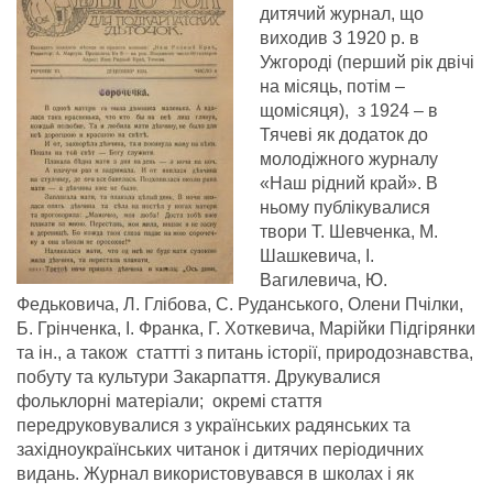
дитячий журнал, що
виходив 3 1920 р. в
Ужгороді (перший рік двічі
на місяць, потім –
щомісяця), з 1924 – в
Тячеві як додаток до
молодіжного журналу
«Наш рідний край». В
ньому публікувалися
твори Т. Шевченка, М.
Шашкевича, І.
Вагилевича, Ю.
Федьковича, Л. Глібова, С. Руданського, Олени Пчілки,
Б. Грінченка, І. Франка, Г. Хоткевича, Марійки Підгірянки
та ін., а також статтті з питань історії, природознавства,
побуту та культури Закарпаття. Друкувалися
фольклорні матеріали; окремі стаття
передруковувалися з українських радянських та
західноукраїнських читанок і дитячих періодичних
видань. Журнал використовувався в школах і як