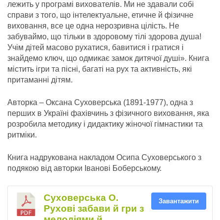
лежить у програмі вихователів. Ми не здавали собі
справи з того, що інтелектуальне, етичне й фізичне
виховання, все це одна нерозривна цілість. Не
забуваймо, що тільки в здоровому тілі здорова душа!
Учім дітей масово рухатися, бавитися і гратися і
знайдемо ключ, що одмикає замок дитячої душі». Книга
містить ігри та пісні, багаті на рух та активність, які
притаманні дітям.
Авторка – Оксана Суховерська (1891-1977), одна з
перших в Україні фахівчинь з фізичного виховання, яка
розробила методику і дидактику жіночої гімнастики та
ритміки.
Книга надрукована накладом Осипа Суховерського з
подякою від авторки Іванові Боберському.
Суховерська О.
Завантажити
Рухові забави й гри з
мелодіями й