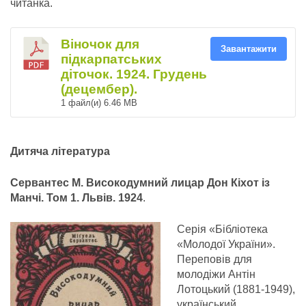
читанка.
Віночок для
Завантажити
підкарпатських
діточок. 1924. Грудень
(децембер).
1 файл(и)
6.46 MB
Дитяча література
Сервантес М. Високодумний лицар Дон Кіхот із
Манчі. Том 1. Львів. 1924
.
Серія «Бібліотека
«Молодої України».
Переповів для
молодіжи Антін
Лотоцький (1881-1949),
український