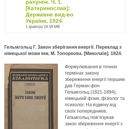
рахунок. Ч. 1.
[Катеринослав]:
Державне вид-во
України, 1924.
1 файл(и)
19.59 MB
Гельмгольц Г. Закон зберігання енергії. Переклад з
німецької мови інж. М. Топоркова. [Миколаїв]. 1924.
Формулювання в точних
термінах закону
збереження енергії першим
дав Герман фон
Гельмгольц (1821-1894),
німецький фізик, фізіолог та
психолог. На відміну від
своїх попередників,
Гельмгольц пов’язував
закон збереження енергії з