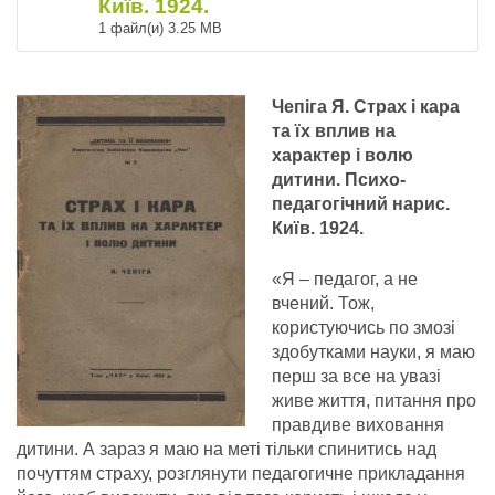
Київ. 1924.
1 файл(и)
3.25 MB
Чепіга Я. Страх і кара
та їх вплив на
характер і волю
дитини. Психо-
педагогічний нарис.
Київ. 1924.
«Я – педагог, а не
вчений. Тож,
користуючись по змозі
здобутками науки, я маю
перш за все на увазі
живе життя, питання про
правдиве виховання
дитини. А зараз я маю на меті тільки спинитись над
почуттям страху, розглянути педагогичне прикладання