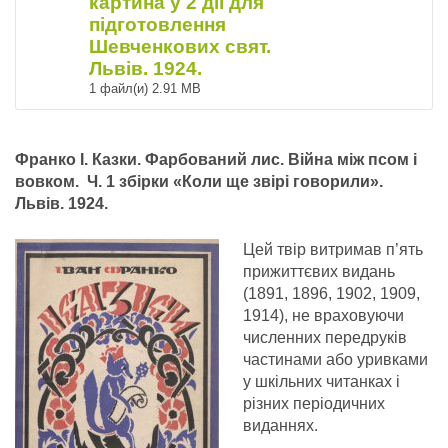
картина у 2 дії для
підготовлення
Шевченкових свят.
Львів. 1924.
1 файл(и)
2.91 MB
Франко І. Казки. Фарбований лис. Війна між псом і
вовком. Ч. 1
збірки «Коли ще звірі говорили».
Львів. 1924.
Цей твір витримав п’ять
прижиттєвих видань
(1891, 1896, 1902, 1909,
1914), не враховуючи
численних передруків
частинами або уривками
у шкільних читанках і
різних періодичних
виданнях.