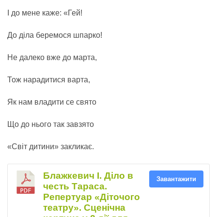
І до мене каже: «Гей!
До діла беремося шпарко!
Не далеко вже до марта,
Тож нарадитися варта,
Як нам владити се свято
Що до нього так завзято
«Світ дитини» закликає.
Блажкевич І. Діло в
Завантажити
честь Тараса.
Репертуар «Діточого
театру». Сценічна