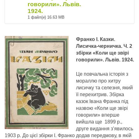
говорили». Львів.
1924.
1 файл(и)
16.63 MB
Франко І. Казки.
Лисичка-черничка.
Ч. 2
збірки «Коли ще звірі
говорили». Львів. 1924.
Це повчальна історія з
мораллю про хитру
лисичку та селезня, який
її перехитрив. Збірка
казок Івана Франка під
назвою «Коли ще звірі
говорили» вперше
вийшла ще 1899 р.,
друге видання з’явилось
1903 р. До цієї збірки І. Франко додав передмову, в якій