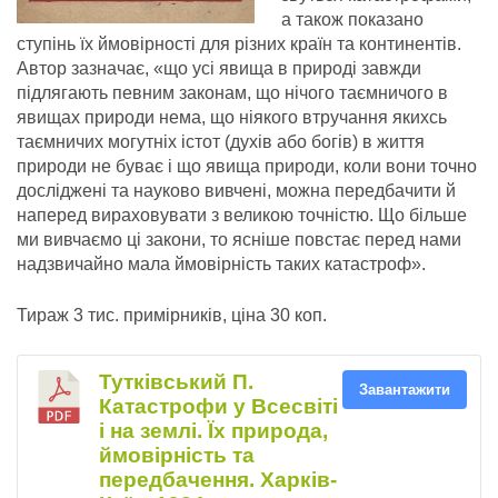
а також показано
ступінь їх ймовірності для різних країн та континентів.
Автор зазначає, «що усі явища в природі завжди
підлягають певним законам, що нічого таємничого в
явищах природи нема, що ніякого втручання якихсь
таємничих могутніх істот (духів або богів) в життя
природи не буває і що явища природи, коли вони точно
досліджені та науково вивчені, можна передбачити й
наперед вираховувати з великою точністю. Що більше
ми вивчаємо ці закони, то ясніше повстає перед нами
надзвичайно мала ймовірність таких катастроф».
Тираж 3 тис. примірників, ціна 30 коп.
Тутківський П.
Завантажити
Катастрофи у Всесвіті
і на землі. Їх природа,
ймовірність та
передбачення. Харків-