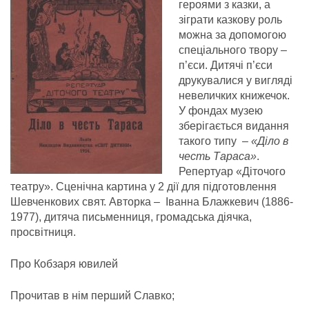
героями з казки, а
зіграти казкову роль
можна за допомогою
спеціального твору –
п’єси. Дитячі п’єси
друкувалися у вигляді
невеличких книжечок.
У фондах музею
зберігається видання
такого типу –
«Діло в
честь Тараса»
.
Репертуар «Діточого
театру». Сценічна картина у 2 дії для підготовлення
Шевченкових свят. Авторка – Іванна Блажкевич (1886-
1977), дитяча письменниця, громадська діячка,
просвітниця.
Про Кобзаря ювилей
Прочитав в нім перший Славко;