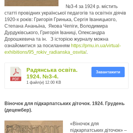
№3-4 за 1924 р. містить
статті провідних української педагогів та освітніх діячів
1920-х років: Григорія Гринька, Сергія Іваницького,
Степана Ананьїна, Якова Чепіги, Володимира
Дурдуківського, Григорія Іваниці, Олександра
Дорошкевича та ін. З історією журналу можна
ознайомитися за посиланням
https://pmu.in.ua/virtual-
exhibitions/95_rokiv_radianska_osvita/
.
Радянська освіта.
Завантажити
1924. №3-4.
1 файл(и)
12.00 KB
Віночок для підкарпатських діточок.
1924. Грудень
(децембер).
«Віночок для
підкарпатських діточок» –