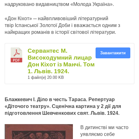
надруковано видавництвом «Молода Україна».
«Дон Кіхот» ─ найвпливовіший літературний
твір Іспанської Золотої Доби і вважається одним з
найкращих романів в історії світової літератури.
Сервантес М.
Завантажити
Високодумний лицар
Дон Кіхот із Манчі. Том
1. Львів. 1924.
1 файл(и)
20.00 KB
Блажкевич І. Діло в честь Тараса. Репертуар
«Діточого театру». Сценічна картина у 2 дії для
підготовлення Шевченкових свят. Львів. 1924.
В дитинстві ми часто
уявляємо себе