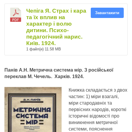
Чепіга Я. Страх і кара
Завантажити
та їх вплив на
характер і волю
дитини. Психо-
педагогічний нарис.
Київ. 1924.
1 файл(и)
11.58 MB
Панів А.Н. Метрична система мір. З російської
переклав М. Чечель. Харків. 1924.
Книжка складається з двох
частин: 1) міри взагалі,
міри стародавніх та
первісних народів, короткі
історичні відомості про
виникнення метричної
системи, пояснення