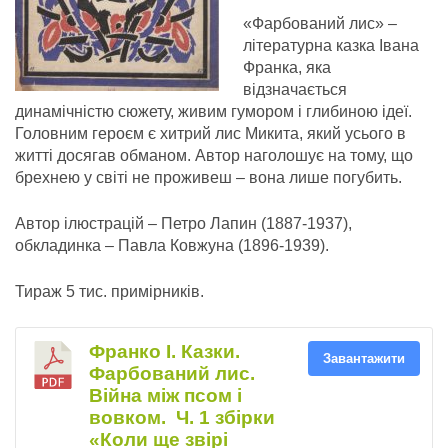
«Фарбований лис» –
літературна казка Івана
Франка, яка
відзначається
динамічністю сюжету, живим гумором і глибиною ідеї.
Головним героєм є хитрий лис Микита, який усього в
житті досягав обманом. Автор наголошує на тому, що
брехнею у світі не проживеш – вона лише погубить.
Автор ілюстрацій – Петро Лапин (1887-1937),
обкладинка – Павла Ковжуна (1896-1939).
Тираж 5 тис. примірників.
Франко І. Казки.
Завантажити
Фарбований лис.
Війна між псом і
вовком. Ч. 1 збірки
«Коли ще звірі