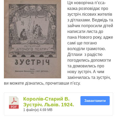
Ця новорічна п’єса-
казка розповідає про
зустріч лісових жителів
з дітлахами. Ведмідь та
зайчик попросили дітей
написати листа до
пана Нового року, адже
самі ще погано
володіли грамотою.
Дітлахи з радістю
погодились допомогти
та домовились про
нову зустріч. А чим
закінчилась та зустріч,
ви можете дізнатись, прочитавши п’єсу.
Королів-Старий В.
Завантажити
Зустріч. Львів. 1924.
1 файл(и)
4.69 MB