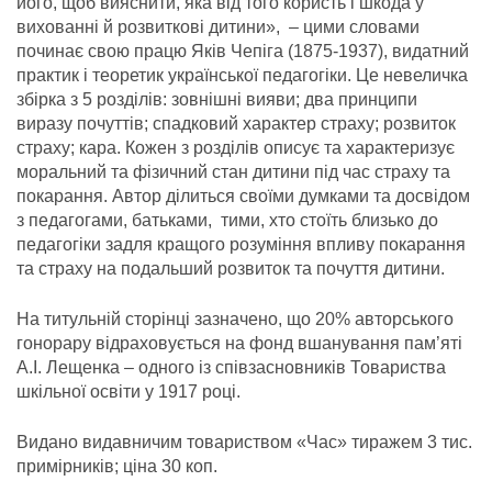
його, щоб вияснити, яка від того користь і шкода у
вихованні й розвиткові дитини», – цими словами
починає свою працю Яків Чепіга (1875-1937), видатний
практик і теоретик української педагогіки. Це невеличка
збірка з 5 розділів: зовнішні вияви; два принципи
виразу почуттів; спадковий характер страху; розвиток
страху; кара. Кожен з розділів описує та характеризує
моральний та фізичний стан дитини під час страху та
покарання. Автор ділиться своїми думками та досвідом
з педагогами, батьками, тими, хто стоїть близько до
педагогіки задля кращого розуміння впливу покарання
та страху на подальший розвиток та почуття дитини.
На титульній сторінці зазначено, що 20% авторського
гонорару відраховується на фонд вшанування пам’яті
А.І. Лещенка – одного із співзасновників Товариства
шкільної освіти у 1917 році.
Видано видавничим товариством «Час» тиражем 3 тис.
примірників; ціна 30 коп.