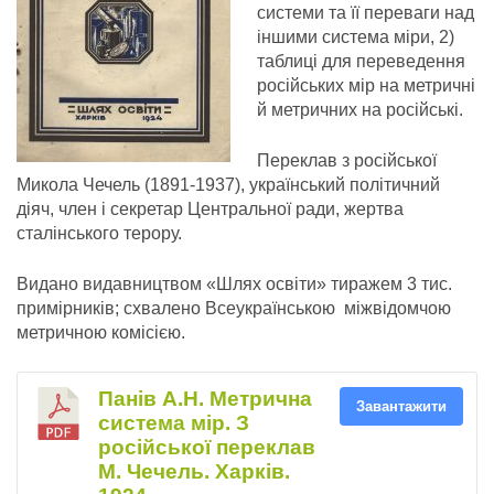
системи та її переваги над
іншими система міри, 2)
таблиці для переведення
російських мір на метричні
й метричних на російські.
Переклав з російської
Микола Чечель (1891-1937), український політичний
діяч, член і секретар Центральної ради, жертва
сталінського терору.
Видано видавництвом «Шлях освіти» тиражем 3 тис.
примірників; схвалено Всеукраїнською міжвідомчою
метричною комісією.
Панів А.Н. Метрична
Завантажити
система мір. З
російської переклав
М. Чечель. Харків.