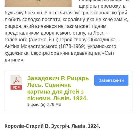
щирість переможуть
будь-яку брехню. У п’єсі читач зустріне короля, котрий
любить солодко поспати, королівну, яка не хоче заміж,
рицаря, який виявився не таким вже і гідним
представником дворянського стану, та Леся –
головного (а може, й ні) героя твору. Обкладинка –
Антіна Монастирського (1878-1969), українського
художника, ілюстратора книг видавництва «Світ
дитини».
Завадович Р. Рицарь
Завантажити
Лесь. Сценічна
картина для дітей з
піснями. Львів. 1924.
1 файл(и)
3.78 MB
Королів-Старий В. Зустріч. Львів. 1924.