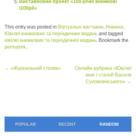
Виставковий проект «100-річні книжкові
і100рії»
This entry was posted in
Віртуальні виставки
,
Новини
,
Ювілеї книжкових та періодичних видань
and tagged
ювілеї книжкових та періодичних видань
. Bookmark the
permalink
.
Post
←
«Журнальний столик»
Онлайн-рубрика «Ювілеї
книг і статей Василя
navigation
Сухомлинського»
→
POPULAR
RECENT
RANDOM