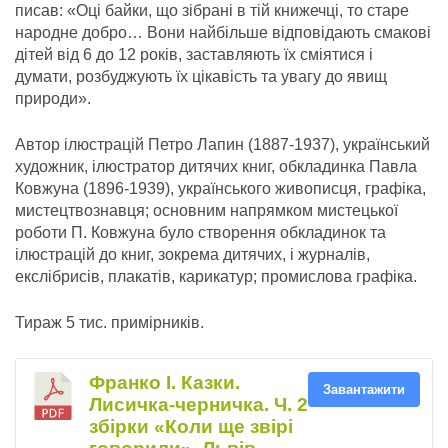
писав: «Оці байки, що зібрані в тій книжечці, то старе
народне добро… Вони найбільше відповідають смакові
дітей від 6 до 12 років, заставляють їх сміятися і
думати, розбуджують їх цікавість та увагу до явищ
природи».
Автор ілюстрацій Петро Лапин (1887-1937), український
художник, ілюстратор дитячих книг, обкладинка Павла
Ковжуна (1896-1939), українського живописця, графіка,
мистецтвознавця; основним напрямком мистецької
роботи П. Ковжуна було створення обкладинок та
ілюстрацій до книг, зокрема дитячих, і журналів,
екслібрисів, плакатів, карикатур; промислова графіка.
Тираж 5 тис. примірників.
Франко І. Казки.
Завантажити
Лисичка-черничка. Ч. 2
збірки «Коли ще звірі