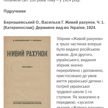
побачили світ 100 років тому – у 1924 році.
Підручники
Бернашевський О., Васил
ь
єв Г. Живий рахунок. Ч. 1.
[Катеринослав]: Державне вид-во України, 1924.
Збірник «Живий рахунок»
в трьох частинах вперше
було видано російською
мовою. Для другого,
українського, видання
збірник значно
перероблено і доповнено,
пристосовано до умов
життя української дитини і
потреб української
трудової школи 1-го
ступеня. Як зазначено в
передмові, «зусилля
авторів «Живого рахунку»