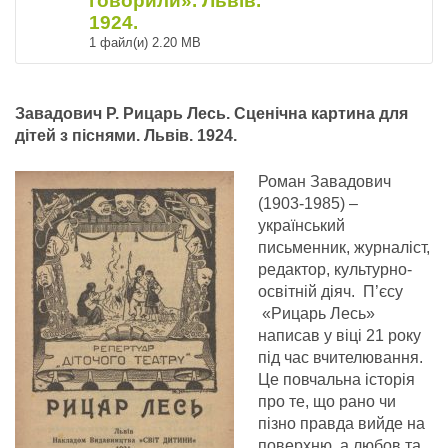
говорили». Львів.
1924.
1 файл(и)
2.20 MB
Завадович Р. Рицарь Лесь. Сценічна картина для
дітей з піснями. Львів. 1924.
Роман Завадович
(1903-1985) –
український
письменник, журналіст,
редактор, культурно-
освітній діяч. П’єсу
«Рицарь Лесь»
написав у віці 21 року
під час вчителювання.
Це повчальна історія
про те, що рано чи
пізно правда вийде на
поверхню, а любов та