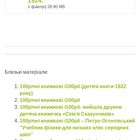
1924.
1 файл(и)
28.80 MB
Близькі матеріали:
100річні книжкові і100рії (дитячі книги 1922
року)
100річні книжкові і100рії
100річні книжкові і100рії- вийшла друком
дитяча книжечка «Сем’я Скакунчиків»
100річні книжкові і100рії – Петро Огоновський
“Учебник фізики для низших кляс середних
шкіл”