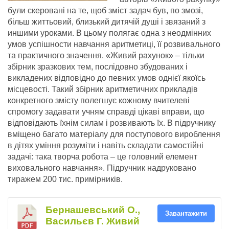
були скеровані на те, щоб зміст задач був, по змозі,
більш життьовий, близький дитячій душі і звязаний з
иншими уроками. В цьому полягає одна з неодмінних
умов успішности навчання аритметиці, її розвивального
та практичного значення. «Живий рахунок» – тільки
збірник зразкових тем, послідовно збудованих і
викладених відповідно до певних умов однієї якоїсь
місцевості. Такий збірник аритметичних прикладів
конкретного змісту полегшує кожному вчителеві
спромогу задавати учням справді цікаві вправи, що
відповідають їхнім силам і розвивають їх. В підручнику
вміщено багато матеріалу для поступового вироблення
в дітях уміння розуміти і навіть складати самостійні
задачі: така творча робота – це головний елемент
виховального навчання». Підручник надруковано
тиражем 200 тис. примірників.
Бернашевський О.,
Завантажити
Васильєв Г. Живий