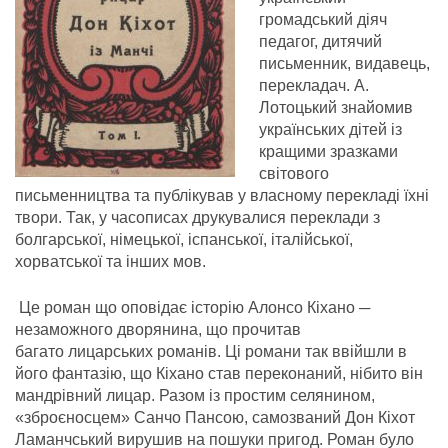
громадський діяч
педагог, дитячий
письменник, видавець,
перекладач. А.
Лотоцький знайомив
українських дітей із
кращими зразками
світового
письменництва та публікував у власному перекладі їхні
твори. Так, у часописах друкувалися переклади з
болгарської, німецької, іспанської, італійської,
хорватської та інших мов.
Це роман що оповідає історію Алонсо Кіхано ─
незаможного дворянина, що прочитав
багато лицарських романів. Ці романи так ввійшли в
його фантазію, що Кіхано став переконаний, нібито він
мандрівний лицар. Разом із простим селянином,
«зброєносцем» Санчо Пансою, самозваний Дон Кіхот
Ламанчський вирушив на пошуки пригод. Роман було