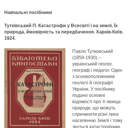
Навчальні посібники
Тутківський П. Катастрофи у Всесвіті і на землі. Їх
природа, ймовірність та передбачення. Харків-Київ.
1924.
Павло Тутковський
(1859-1930) –
український геолог,
географ і педагог. Один
з основоположників
геології й географії
України. У посібнику
подано основні
відомості про ті явища
природи, що можуть
спричиняти різні лиха
населенню Землі і тому
звуться катастрофами,