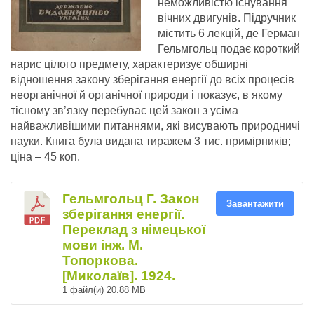
неможливістю існування
вічних двигунів. Підручник
містить 6 лекцій, де Герман
Гельмгольц подає короткий
нарис цілого предмету, характеризує обширні
відношення закону зберігання енергії до всіх процесів
неорганічної й органічної природи і показує, в якому
тісному зв’язку перебуває цей закон з усіма
найважливішими питаннями, які висувають природничі
науки. Книга була видана тиражем 3 тис. примірників;
ціна – 45 коп.
Гельмгольц Г. Закон
Завантажити
зберігання енергії.
Переклад з німецької
мови інж. М.
Топоркова.
[Миколаїв]. 1924.
1 файл(и)
20.88 MB