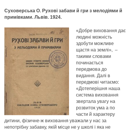
Суховерська О. Рухові забави й гри з мелодіями й
примівками. Львів. 1924.
«Добре виховання дає
людині можність
здобути можливе
щастя на землі», –
такими словами
починається
передмова до
видання
.
Далі в
передмові читаємо:
«Дотеперішня наша
система виховання
звертала увагу на
розвиток ума а по
части й характеру
дитини, фізичне-ж виховання уважали у нас за
непотрібну забавку, якій місце не у школі і яка не