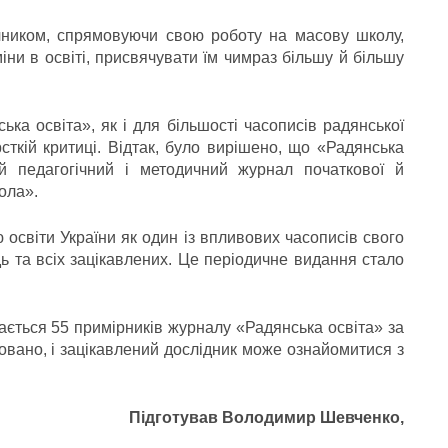
чником, спрямовуючи свою роботу на масову школу,
ни в освіті, присвячувати їм чимраз більшу й більшу
ка освіта», як і для більшості часописів радянської
сткій критиці. Відтак, було вирішено, що «Радянська
й педагогічний і методичний журнал початкової й
ола».
 освіти України як один із впливових часописів свого
дь та всіх зацікавлених. Це періодичне видання стало
ається 55 примірників журналу «Радянська освіта» за
овано, і зацікавлений дослідник може ознайомитися з
Підготував Володимир Шевченко,