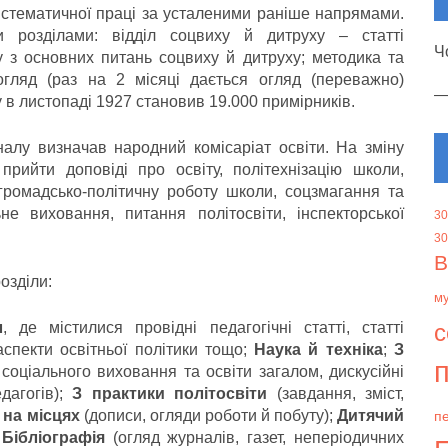
истематичної праці за усталеними раніше напрямами.
 розділами: відділ соцвиху й дитруху – статті
Ч
у з основних питань соцвиху й дитруху; методика та
ітогляд (раз на 2 місяці дається огляд (переважно)
 в листопаді 1927 становив 19.000 примірників.
алу визначав народний комісаріат освіти. На зміну
рийти доповіді про освіту, політехнізацію школи,
 громадсько-політичну роботу школи, соцзмагання та
ьне виховання, питання політосвіти, інспекторської
30
30
В
озділи:
м
л
, де містилися провідні педагогічні статті, статті
с
аспекти освітньої політики тощо;
Наука й техніка
;
З
п
соціального виховання та освіти загалом, дискусійні
дагогів);
З практики політосвіти
(завдання, зміст,
 на місцях
(дописи, огляди роботи й побуту);
Дитячий
пе
Бібліографія
(огляд журналів, газет, неперіодичних