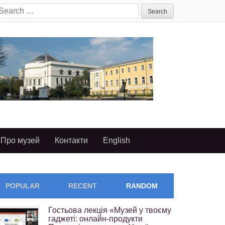
earch
or:
Про музей
Контакти
English
POPULAR
RECENT
RANDOM
Гостьова лекція «Музей у твоєму
гаджеті: онлайн-продукти