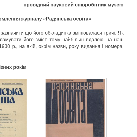
провідний науковий співробітник музею
рмлення журналу «Радянська освіта»
зазначити що його обкладинка змінювалася тричі. Як
ламувати його зміст, тому найбільш вдалою, на наш
930 р., на якій, окрім назви, року видання і номера,
зних років