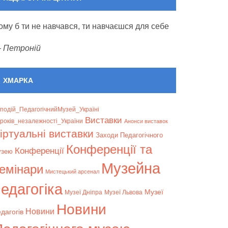
ому б ти не навчався, ти навчаєшся для себе
—
Петроній
ХМАРКА
подій_ПедагогічнийМузей_Україні
Bиставки
років_незалежності_України
Анонси виставок
іртуальні виставки
Заходи Педагогічного
Конференції та
Конференції
узею
Музейна
емінари
Мистецький арсенал
едагогіка
Музеї
Музеї Дніпра
Музеї Львова
Новини
Новини
дагогів