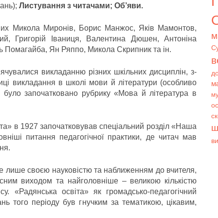
ань);
Листування з читачами; Об’яви.
О
их Микола Миронів, Борис Манжос, Яків Мамонтов,
м
ий, Григорій Іваниця, Валентина Дюшен, Антоніна
С
 Помагайба, Ян Ряппо, Микола Скрипник та ін.
в
вячувалися викладанню різних шкільних дисциплін, з-
д
иці викладання в школі мови й літератури (особливо
м
су було започатковано рубрику «Мова й література в
му
ос
с
та» в 1927 започатковував спеціальний розділ «Наша
ш
ніші питання педагогічної практики, де читач мав
в
ня.
е лише своєю науковістю та наближенням до вчителя,
сним виходом та найголовніше – великою кількістю
ису. «Радянська освіта» як громадсько-педагогічний
нь того періоду був гнучким за тематикою, цікавим,