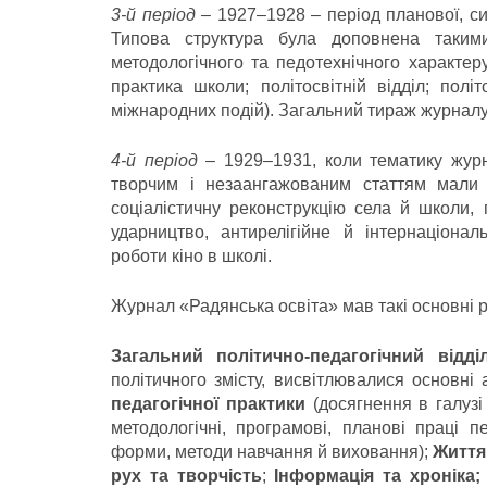
3-й період
– 1927–1928 – період планової, с
Типова структура була доповнена такими
методологічного та педотехнічного характер
практика школи; політосвітній відділ; пол
міжнародних подій). Загальний тираж журналу
4-й період
– 1929–1931, коли тематику журн
творчим і незаангажованим статтям мали п
соціалістичну реконструкцію села й школи,
ударництво, антирелігійне й інтернаціонал
роботи кіно в школі.
Журнал «Радянська освіта» мав такі основні р
Загальний політично-педагогічний відді
політичного змісту, висвітлювалися основні 
педагогічної практики
(досягнення в галузі 
методологічні, програмові, планові праці пе
форми, методи навчання й виховання);
Життя
рух та творчість
;
Інформація та хроніка;