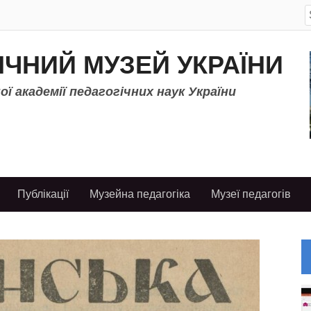
S
f
ІЧНИЙ МУЗЕЙ УКРАЇНИ
ї академії педагогічних наук України
Публікації
Музейна педагогіка
Музеї педагогів