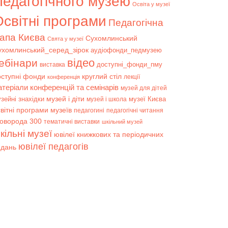
Педагогічного музею
Освіта у музеї
світні програми
Педагогічна
апа Києва
Сухомлинський
Свята у музеї
ухомлинський_серед_зірок
аудіофонди_педмузею
відео
ебінари
доступні_фонди_пму
виставка
оступні фонди
круглий стіл
лекції
конференція
атеріали конференцій та семінарів
музей для дітей
музей і діти
зейні знахідки
музеї Києва
музей і школа
вітні програми музеїв
педагогині
педагогічні читання
коворода 300
тематичні виставки
шкільний музей
кільні музеї
ювілеї книжкових та періодичних
ювілеї педагогів
идань