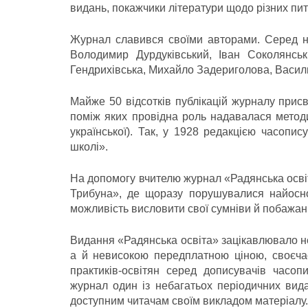
видань, покажчики літератури щодо різних пит
Журнал славився своїми авторами. Серед н
Володимир Дурдуківський, Іван Соколянськ
Гендрихівська, Михайло Задериголова, Василь
Майже 50 відсотків публікацій журналу прис
поміж яких провідна роль надавалася метод
української). Так, у 1928 редакцією часопи
школі».
На допомогу вчителю журнал «Радянська осві
Трибуна», де щоразу порушувалися найоснов
можливість висловити свої сумніви й побажан
Видання «Радянська освіта» зацікавлювало н
а й невисокою передплатною ціною, своєча
практиків-освітян серед дописувачів часоп
журнал один із небагатьох періодичних вида
доступним читачам своїм викладом матеріалу.