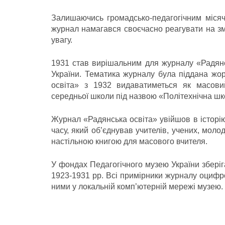
Залишаючись громадсько-педагогічним міся
журнал намагався своєчасно реагувати на змі
увагу.
1931 став вирішальним для журналу «Радянсь
України. Тематика журналу була піддана жор
освіта» з 1932 видаватиметься як масови
середньої школи під назвою «Політехнічна шк
Журнал «Радянська освіта» увійшов в історію
часу, який об’єднував учителів, учених, моло
настільною книгою для масового вчителя.
У фондах Педагогічного музею України зберіг
1923-1931 рр. Всі примірники журналу оцифр
ними у локальній комп’ютерній мережі музею.