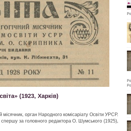
Po
Po
Po
віта» (1923, Харків)
й місячник, орган Народного комісаріату Освіти УРСР.
 спершу за головного редактора О. Шумського (1925),