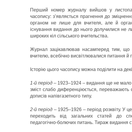
Перший номер журналу вийшов у листопад
часопису: з’являється прагнення до зміцненн
органом не лише для вчителя, але й орган
існування видання до нього долучилися не ли
широких кіл сільського вчительства.
Журнал зацікавлював насамперед тим, що н
вчителю, всебічно висвітлювалися питання й 
Історію цього часопису можна поділити на декі
1-й період
– 1923–1924 – видання ще не мало у
зміст слабо диференціюється, переважають с
дописів напівгазетного типу.
2-й період
– 1925–1926 – період розквіту. У це
переходить від загальних статей до спец
педагогічно-болючих питань. Тираж видання ст