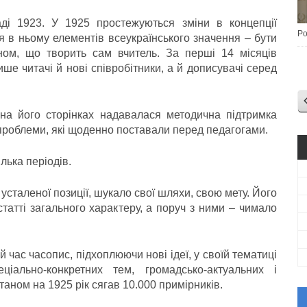
і 1923. У 1925 простежуються зміни в концепції
Po
я в ньому елементів всеукраїнського значення – бути
ом, що творить сам вчитель. За перші 14 місяців
ше читачі й нові співробітники, а й дописувачі серед
а його сторінках надавалася методична підтримка
проблеми, які щоденно поставали перед педагогами.
лька періодів.
сталеної позиції, шукало свої шляхи, свою мету. Його
татті загального характеру, а поруч з ними – чимало
й час часопис, підхоплюючи нові ідеї, у своїй тематиці
іально-конкретних тем, громадсько-актуальних і
аном на 1925 рік сягав 10.000 примірників.