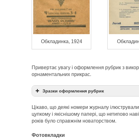
Обкладинка, 1924
Обкладин
Привертає увагу і оформлення рубрик з викори
орнаментальних прикрас.
Зразки оформлення рубрик
Цікаво, що деякі номери журналу ілюструвал
цупкому і якіснішому папері, що нетипово наві
років було справжнім новаторством.
Фотовкладки