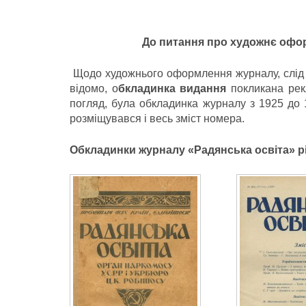
До питання про художнє офо
Щодо художнього оформлення журналу, слід 
відомо, о
бкладинка видання
покликана рек
погляд, була обкладинка журналу з 1925 до 1
розміщувався і весь зміст номера.
Обкладинки журналу «Радянська освіта» рі