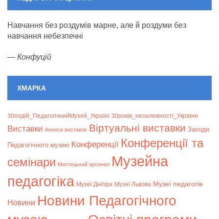
Навчання без роздумів марне, але й роздуми без
навчання небезпечні
—
Конфуцій
ХМАРКА
30подій_ПедагогічнийМузей_Україні
30років_незалежності_України
Віртуальні виставки
Bиставки
Заходи
Анонси виставок
Конференції та
Конференції
Педагогічного музею
Музейна
семінари
Мистецький арсенал
педагогіка
Музеї педагогів
Музеї Дніпра
Музеї Львова
Новини Педагогічного
Новини