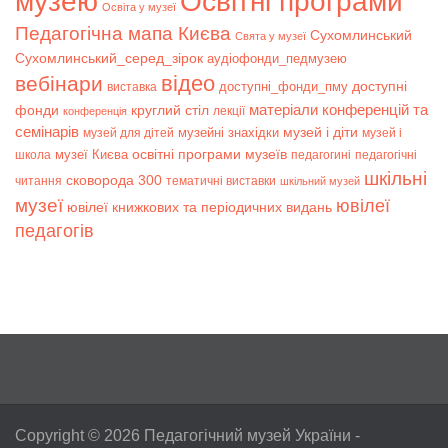
музею
Освітні програми
Освіта у музеї
Педагогічна мапа Києва
Сухомлинський
Свята у музеї
Сухомлинський_серед_зірок
аудіофонди_педмузею
відео
вебінари
доступні
доступні_фонди_пму
виставка
матеріали конференцій та
фонди
круглий стіл
лекції
конференція
семінарів
музей і діти
музейні знахідки
музей для дітей
музей і
музеї Києва
освітні програми музеїв
школа
педагогині
педагогічні
шкільні
сковорода 300
читання
тематичні виставки
шкільний музей
музеї
ювілеї
ювілеї книжкових та періодичних видань
педагогів
Copyright © 2026
Педагогічний музей України
-