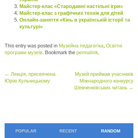
Майстер-клас «Стародавні настільні ігри»
Майстер-клас з графічних технік для дітей
Онлайн-заняття «Кінь в українській історії та
культурі»
This entry was posted in
Музейна педагогіка
,
Освітні
програми музеїв
. Bookmark the
permalink
.
Post
←
Лекція, присвячена
Музей приймав учасників
Юрію Кульчицькому
Міжнародного конкурсу
navigation
Шевченківських читань
→
POPULAR
RECENT
RANDOM