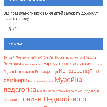
Від правильного виховання дітей залежить добробут
всього народу
—
Д. Локк
ХМАРКА
30подій_ПедагогічнийМузей_Україні
30років_незалежності_України
Віртуальні виставки
Bиставки
Заходи
Анонси виставок
Конференції та
Конференції
Педагогічного музею
Музейна
семінари
Мистецький арсенал
педагогіка
Музеї педагогів
Музеї Дніпра
Музеї Львова
Новини Педагогічного
Новини