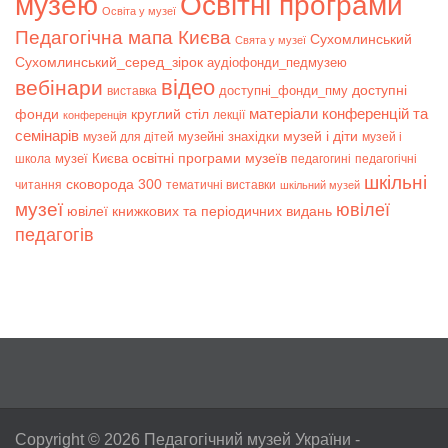
музею
Освітні програми
Освіта у музеї
Педагогічна мапа Києва
Сухомлинський
Свята у музеї
Сухомлинський_серед_зірок
аудіофонди_педмузею
відео
вебінари
доступні
доступні_фонди_пму
виставка
матеріали конференцій та
фонди
круглий стіл
лекції
конференція
семінарів
музей і діти
музейні знахідки
музей для дітей
музей і
музеї Києва
освітні програми музеїв
школа
педагогині
педагогічні
шкільні
сковорода 300
читання
тематичні виставки
шкільний музей
музеї
ювілеї
ювілеї книжкових та періодичних видань
педагогів
Copyright © 2026
Педагогічний музей України
-