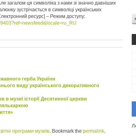
Але загалом ця символіка з нами зі значно давніших
алюнку зустрічається в символіці українських
Електронний ресурс] – Режим доступу:
299403?ref=newsfeed&locale=ru_RU
ржавного герба України
авнього виду українського декоративного
 в музеї історії Десятинної церкви
 лялькаркою
иття»
Л
вітні програми музеїв
. Bookmark the
permalink
.