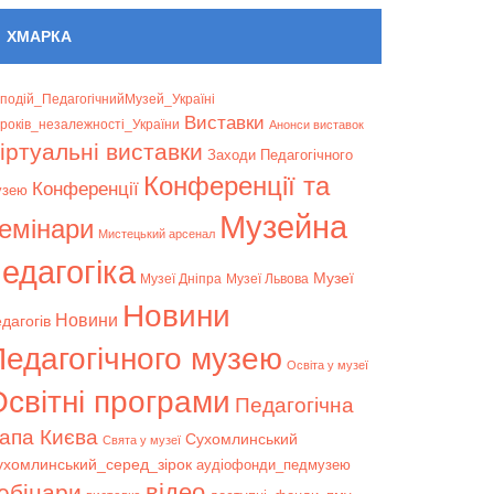
ХМАРКА
подій_ПедагогічнийМузей_Україні
Bиставки
років_незалежності_України
Анонси виставок
іртуальні виставки
Заходи Педагогічного
Конференції та
Конференції
узею
Музейна
емінари
Мистецький арсенал
едагогіка
Музеї
Музеї Дніпра
Музеї Львова
Новини
Новини
дагогів
Педагогічного музею
Освіта у музеї
світні програми
Педагогічна
апа Києва
Сухомлинський
Свята у музеї
ухомлинський_серед_зірок
аудіофонди_педмузею
відео
ебінари