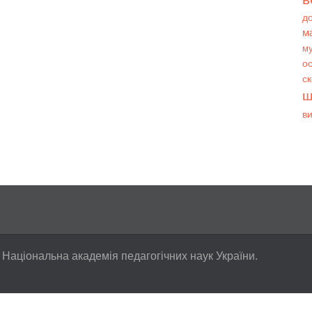
д
м
му
ос
с
ш
в
 Національна академія педагогічних наук України.