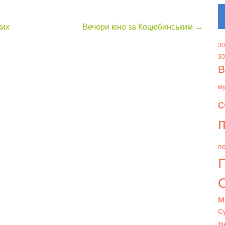
ких
Вечори кіно за Коцюбинським
→
30
30
В
м
с
п
пе
О
м
С
в