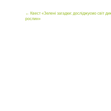
Post
←
Квест «Зелені загадки: досліджуємо світ ди
рослин»
navigation