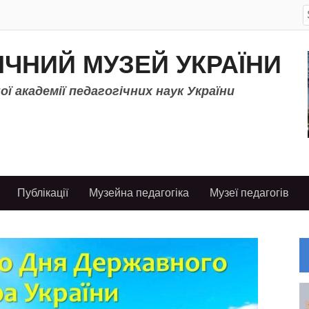
S
f
ІЧНИЙ МУЗЕЙ УКРАЇНИ
ї академії педагогічних наук України
Публікації
Музейна педагогіка
Музеї педагогів