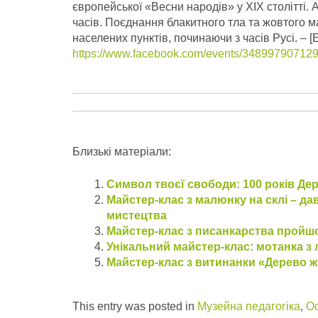
європейської «Весни народів» у ХІХ столітті. 
часів. Поєднання блакитного тла та жовтого м
населених пунктів, починаючи з часів Русі.
– [
https://www.facebook.com/events/3489979071
Близькі матеріали:
Символ твоєї свободи: 100 років Де
Майстер-клас з малюнку на склі – д
мистецтва
Майстер-клас з писанкарства пройшов
Унікальний майстер-клас: мотанка з
Майстер-клас з витинанки «Дерево ж
This entry was posted in
Музейна педагогіка
,
Ос