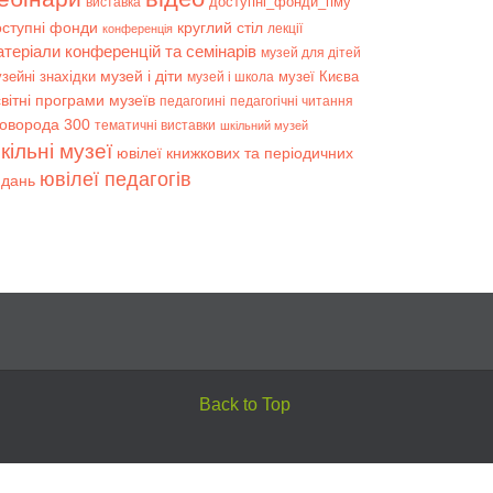
доступні_фонди_пму
виставка
оступні фонди
круглий стіл
лекції
конференція
атеріали конференцій та семінарів
музей для дітей
музей і діти
зейні знахідки
музеї Києва
музей і школа
вітні програми музеїв
педагогині
педагогічні читання
коворода 300
тематичні виставки
шкільний музей
кільні музеї
ювілеї книжкових та періодичних
ювілеї педагогів
идань
Back to Top