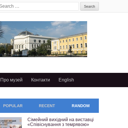
earch
or:
Про музей
Контакти
English
POPULAR
RECENT
RANDOM
Сімейний вихідний на виставці
«Співіснування з темрявою»