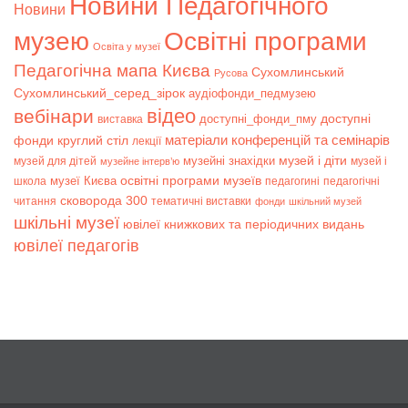
Новини Педагогічного
Новини
музею
Освітні програми
Освіта у музеї
Педагогічна мапа Києва
Сухомлинський
Русова
Сухомлинський_серед_зірок
аудіофонди_педмузею
відео
вебінари
доступні
доступні_фонди_пму
виставка
матеріали конференцій та семінарів
фонди
круглий стіл
лекції
музей і діти
музейні знахідки
музей для дітей
музей і
музейне інтерв’ю
музеї Києва
освітні програми музеїв
школа
педагогині
педагогічні
сковорода 300
читання
тематичні виставки
фонди
шкільний музей
шкільні музеї
ювілеї книжкових та періодичних видань
ювілеї педагогів