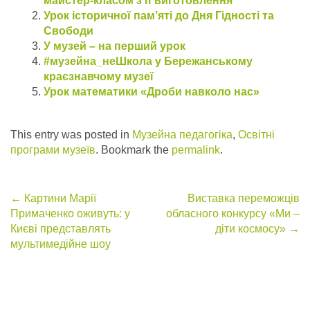
майстер-класом з її виготовлення
Урок історичної пам’яті до Дня Гідності та
Свободи
У музей – на перший урок
#музейна_неШкола у Бережанському
краєзнавчому музеї
Урок математики «Дроби навколо нас»
This entry was posted in
Музейна педагогіка
,
Освітні
програми музеїв
. Bookmark the
permalink
.
Post
←
Картини Марії
Виставка переможців
Примаченко оживуть: у
обласного конкурсу «Ми –
navigation
Києві представлять
діти космосу»
→
мультимедійне шоу