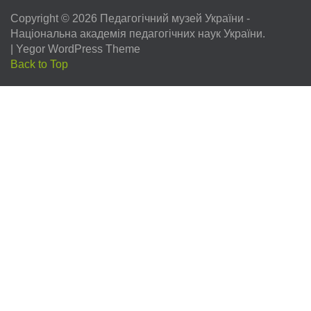
Copyright © 2026
Педагогічний музей України
-
Національна академія педагогічних наук України.
|
Yegor WordPress Theme
Back to Top