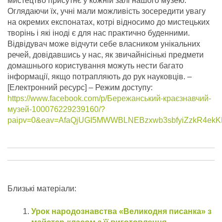
мистецтво присутнє у кожній залі нашого музею.
Оглядаючи їх, учні мали можливість зосередити увагу
на окремих експонатах, котрі відносимо до мистецьких
творінь і які іноді є для нас практично буденними.
Відвідувач може відчути себе власником унікальних
речей, довідавшись у нас, як звичайнісінькі предмети
домашнього користування можуть нести багато
інформації, якщо потрапляють до рук науковців.
–
[Електронний ресурс] – Режим доступу:
https://www.facebook.com/p/Бережанський-краєзнавчий-
музей-100076229239160/?
paipv=0&eav=AfaQjUGI5MWWBLNEBzxwb3sbfyiZzkR4ekK
Близькі матеріали:
Урок народознавства «Великодня писанка» з