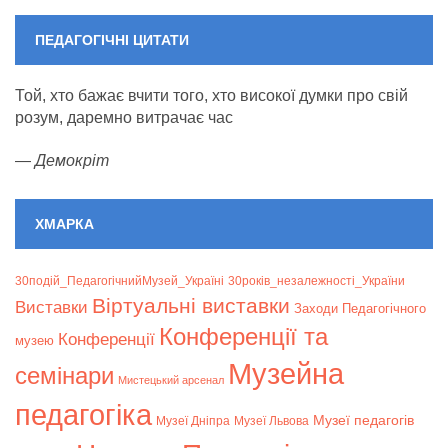
ПЕДАГОГІЧНІ ЦИТАТИ
Той, хто бажає вчити того, хто високої думки про свій
розум, даремно витрачає час
—
Демокріт
ХМАРКА
30подій_ПедагогічнийМузей_Україні
30років_незалежності_України
Віртуальні виставки
Bиставки
Заходи Педагогічного
Конференції та
Конференції
музею
Музейна
семінари
Мистецький арсенал
педагогіка
Музеї педагогів
Музеї Дніпра
Музеї Львова