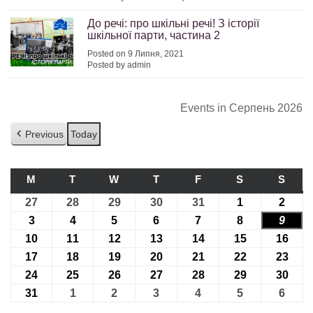
До речі: про шкільні речі! З історії
шкільної парти, частина 2
Posted on 9 Липня, 2021
Posted by admin
Events in Серпень 2026
Previous
Today
M
ПОНЕДІЛОК
T
ВІВТОРОК
W
СЕРЕДА
T
ЧЕТВЕР
F
П’ЯТНИЦЯ
S
СУБОТА
S
НЕДІ
27
27.07.2026
28
28.07.2026
29
29.07.2026
30
30.07.2026
31
31.07.2026
1
01.08.2026
2
02.08
3
03.08.2026
4
04.08.2026
5
05.08.2026
6
06.08.2026
7
07.08.2026
8
08.08.2026
9
09.08
10
10.08.2026
11
11.08.2026
12
12.08.2026
13
13.08.2026
14
14.08.2026
15
15.08.2026
16
16.0
17
17.08.2026
18
18.08.2026
19
19.08.2026
20
20.08.2026
21
21.08.2026
22
22.08.2026
23
23.0
24
24.08.2026
25
25.08.2026
26
26.08.2026
27
27.08.2026
28
28.08.2026
29
29.08.2026
30
30.0
31
31.08.2026
1
01.09.2026
2
02.09.2026
3
03.09.2026
4
04.09.2026
5
05.09.2026
6
06.09