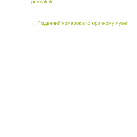
permalink
.
Post
←
Різдвяний ярмарок в Історичному музеї
navigation