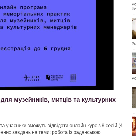
Po
Po
Po
Po
для музейників, митців та культурних
а учасники зможуть відвідати онлайн-курс з 8 сесій (4
хронних завдань на теми: робота із радянською