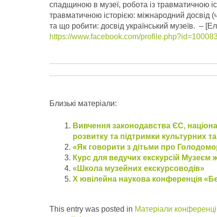
спадщиною в музеї, робота із травматичною іст
травматичною історією: міжнародний досвід (
та що робити: досвід український музеїв.
– [Ел
https://www.facebook.com/profile.php?id=1000
Близькі матеріали:
Вивчення законодавства ЄС, націона
розвитку та підтримки культурних та
«Як говорити з дітьми про Голодомор
Курс для ведучих екскурсій Музеєм жі
«Школа музейних екскурсоводів»
Х ювілейна наукова конференція «Бер
This entry was posted in
Матеріали конференцій