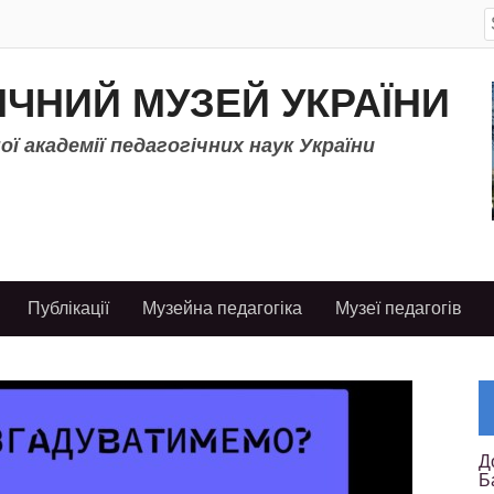
S
f
ІЧНИЙ МУЗЕЙ УКРАЇНИ
ї академії педагогічних наук України
Публікації
Музейна педагогіка
Музеї педагогів
Д
Б