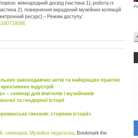
орією: міжнародний досвід (частина 1), робота із
Po
частина 2), повернення вкрадений музейних колекцій
ектронний ресурс] – Режим доступу:
83180718086
льних законодавчих актів та найкращих практик
 креативних індустрій
» – семінар для вчителів і музейників
ночої та гендерної історії
ежанська гімназія: сторінки історії»
, семінарів
,
Музейна педагогіка
. Bookmark the