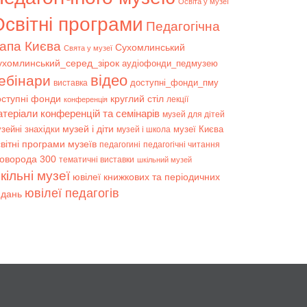
Освіта у музеї
світні програми
Педагогічна
апа Києва
Сухомлинський
Свята у музеї
ухомлинський_серед_зірок
аудіофонди_педмузею
відео
ебінари
доступні_фонди_пму
виставка
оступні фонди
круглий стіл
лекції
конференція
атеріали конференцій та семінарів
музей для дітей
музей і діти
зейні знахідки
музеї Києва
музей і школа
вітні програми музеїв
педагогині
педагогічні читання
коворода 300
тематичні виставки
шкільний музей
кільні музеї
ювілеї книжкових та періодичних
ювілеї педагогів
идань