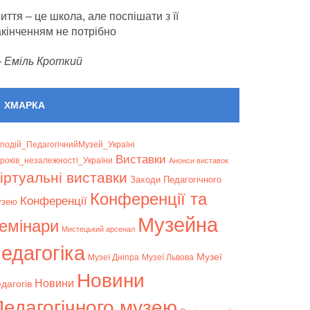
иття – це школа, але поспішати з її
акінченням не потрібно
—
Еміль Кроткий
ХМАРКА
подій_ПедагогічнийМузей_Україні
Bиставки
років_незалежності_України
Анонси виставок
іртуальні виставки
Заходи Педагогічного
Конференції та
Конференції
узею
Музейна
емінари
Мистецький арсенал
едагогіка
Музеї
Музеї Дніпра
Музеї Львова
Новини
Новини
дагогів
Педагогічного музею