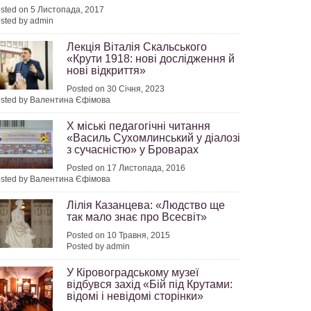
sted on 5 Листопада, 2017
sted by admin
Лекція Віталія Скальського
«Крути 1918: нові дослідження й
нові відкриття»
Posted on 30 Січня, 2023
sted by Валентина Єфімова
Х міські педагогічні читання
«Василь Сухомлинський у діалозі
з сучасністю» у Броварах
Posted on 17 Листопада, 2016
sted by Валентина Єфімова
Лілія Казанцева: «Людство ще
так мало знає про Всесвіт»
Posted on 10 Травня, 2015
Posted by admin
У Кіровоградському музеї
відбувся захід «Бій під Крутами:
відомі і невідомі сторінки»