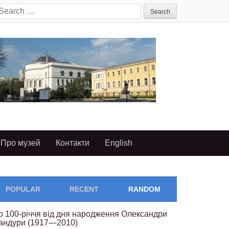
earch
or:
Про музей
Контакти
English
POPULAR
RECENT
RANDOM
о 100-річчя від дня народження Олександри
андури (1917—2010)