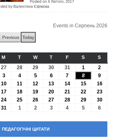
Posted on 4 Лютого, 2017
sted by Валентина Єфімова
Events in Серпень 2026
Previous
Today
M
ПОНЕДІЛОК
T
ВІВТОРОК
W
СЕРЕДА
T
ЧЕТВЕР
F
П’ЯТНИЦЯ
S
СУБОТА
S
НЕДІЛЯ
27
27.07.2026
28
28.07.2026
29
29.07.2026
30
30.07.2026
31
31.07.2026
1
01.08.2026
2
02.08.2026
3
03.08.2026
4
04.08.2026
5
05.08.2026
6
06.08.2026
7
07.08.2026
8
08.08.2026
9
09.08.2026
10
10.08.2026
11
11.08.2026
12
12.08.2026
13
13.08.2026
14
14.08.2026
15
15.08.2026
16
16.08.2026
17
17.08.2026
18
18.08.2026
19
19.08.2026
20
20.08.2026
21
21.08.2026
22
22.08.2026
23
23.08.2026
24
24.08.2026
25
25.08.2026
26
26.08.2026
27
27.08.2026
28
28.08.2026
29
29.08.2026
30
30.08.2026
31
31.08.2026
1
01.09.2026
2
02.09.2026
3
03.09.2026
4
04.09.2026
5
05.09.2026
6
06.09.2026
ПЕДАГОГІЧНІ ЦИТАТИ