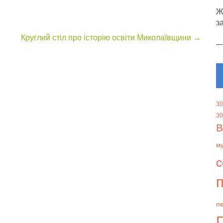
Ж
з
Круглий стіл про історію освіти Миколаївщини
→
30
30
В
м
с
п
пе