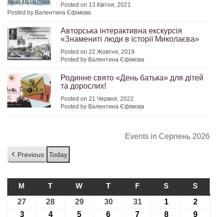
Posted on 13 Квітня, 2021
Posted by Валентина Єфімова
Авторська інтерактивна екскурсія
«Знамениті люди в історії Миколаєва»
Posted on 22 Жовтня, 2019
Posted by Валентина Єфімова
Родинне свято «День батька» для дітей
та дорослих!
Posted on 21 Червня, 2022
Posted by Валентина Єфімова
Events in Серпень 2026
Previous
Today
M
ПОНЕДІЛОК
T
ВІВТОРОК
W
СЕРЕДА
T
ЧЕТВЕР
F
П’ЯТНИЦЯ
S
СУБОТА
S
НЕДІ
27
27.07.2026
28
28.07.2026
29
29.07.2026
30
30.07.2026
31
31.07.2026
1
01.08.2026
2
02.08
3
03.08.2026
4
04.08.2026
5
05.08.2026
6
06.08.2026
7
07.08.2026
8
08.08.2026
9
09.08