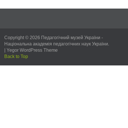
Copyright © 2026
Педагогічний музей України
-
Національна академія педагогічних наук України.
|
Yegor WordPress Theme
Back to Top