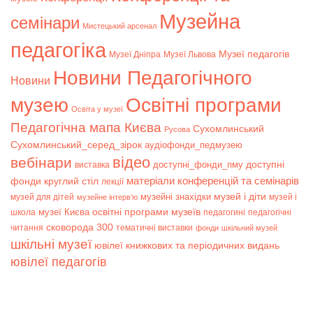
Музейна
семінари
Мистецький арсенал
педагогіка
Музеї педагогів
Музеї Дніпра
Музеї Львова
Новини Педагогічного
Новини
музею
Освітні програми
Освіта у музеї
Педагогічна мапа Києва
Сухомлинський
Русова
Сухомлинський_серед_зірок
аудіофонди_педмузею
відео
вебінари
доступні
доступні_фонди_пму
виставка
матеріали конференцій та семінарів
фонди
круглий стіл
лекції
музей і діти
музейні знахідки
музей для дітей
музей і
музейне інтерв’ю
музеї Києва
освітні програми музеїв
школа
педагогині
педагогічні
сковорода 300
читання
тематичні виставки
фонди
шкільний музей
шкільні музеї
ювілеї книжкових та періодичних видань
ювілеї педагогів