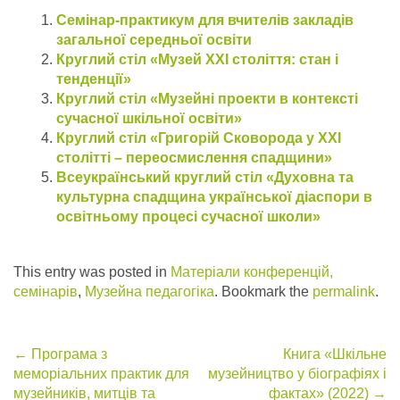
Семінар-практикум для вчителів закладів
загальної середньої освіти
Круглий стіл «Музей ХХІ століття: стан і
тенденції»
Круглий стіл «Музейні проекти в контексті
сучасної шкільної освіти»
Круглий стіл «Григорій Сковорода у ХХІ
столітті – переосмислення спадщини»
Всеукраїнський круглий стіл «Духовна та
культурна спадщина української діаспори в
освітньому процесі сучасної школи»
This entry was posted in
Матеріали конференцій,
семінарів
,
Музейна педагогіка
. Bookmark the
permalink
.
Post
←
Програма з
Книга «Шкільне
меморіальних практик для
музейництво у біографіях і
navigation
музейників, митців та
фактах» (2022)
→