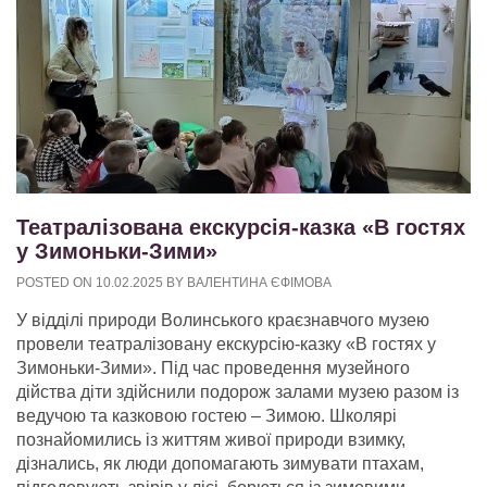
Театралізована екскурсія-казка «В гостях
у Зимоньки-Зими»
POSTED ON
10.02.2025
BY
ВАЛЕНТИНА ЄФІМОВА
У відділі природи Волинського краєзнавчого музею
провели театралізовану екскурсію-казку «В гостях у
Зимоньки-Зими». Під час проведення музейного
дійства діти здійснили подорож залами музею разом із
ведучою та казковою гостею – Зимою. Школярі
познайомились із життям живої природи взимку,
дізнались, як люди допомагають зимувати птахам,