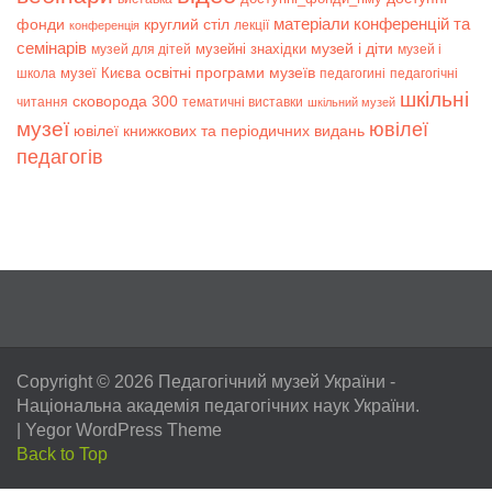
матеріали конференцій та
фонди
круглий стіл
лекції
конференція
семінарів
музей і діти
музейні знахідки
музей для дітей
музей і
музеї Києва
освітні програми музеїв
школа
педагогині
педагогічні
шкільні
сковорода 300
читання
тематичні виставки
шкільний музей
музеї
ювілеї
ювілеї книжкових та періодичних видань
педагогів
Copyright © 2026
Педагогічний музей України
-
Національна академія педагогічних наук України.
|
Yegor WordPress Theme
Back to Top