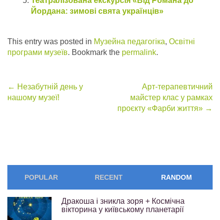
Театралізована екскурсія «Від Романа до
Йордана: зимові свята українців»
This entry was posted in
Музейна педагогіка
,
Освітні
програми музеїв
. Bookmark the
permalink
.
Post
←
Незабутній день у
Арт-терапевтичний
нашому музеї!
майстер клас у рамках
navigation
проєкту «Фарби життя»
→
POPULAR
RECENT
RANDOM
Дракоша і зникла зоря + Космічна
вікторина у київському планетарії