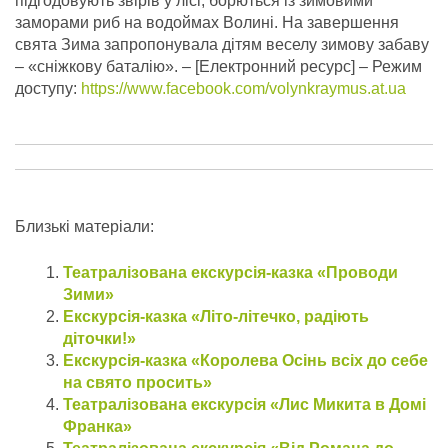
підгодовують звірів у лісі, борються із зимовими
заморами риб на водоймах Волині. На завершення
свята Зима запропонувала дітям веселу зимову забаву
– «сніжкову баталію».
– [Електронний ресурс] – Режим
доступу:
https://www.facebook.com/volynkraymus.at.ua
Близькі матеріали:
Театралізована екскурсія-казка «Проводи
Зими»
Екскурсія-казка «Літо-літечко, радіють
діточки!»
Екскурсія-казка «Королева Осінь всіх до себе
на свято просить»
Театралізована екскурсія «Лис Микита в Домі
Франка»