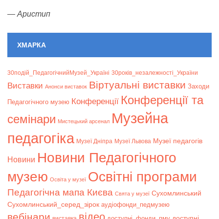
—
Аристип
ХМАРКА
30подій_ПедагогічнийМузей_Україні
30років_незалежності_України
Віртуальні виставки
Bиставки
Заходи
Анонси виставок
Конференції та
Конференції
Педагогічного музею
Музейна
семінари
Мистецький арсенал
педагогіка
Музеї педагогів
Музеї Дніпра
Музеї Львова
Новини Педагогічного
Новини
музею
Освітні програми
Освіта у музеї
Педагогічна мапа Києва
Сухомлинський
Свята у музеї
Сухомлинський_серед_зірок
аудіофонди_педмузею
відео
вебінари
доступні
доступні_фонди_пму
виставка