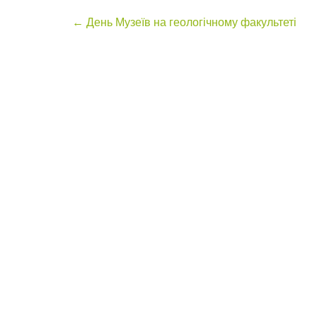
Post
←
День Музеїв на геологічному факультеті
navigation