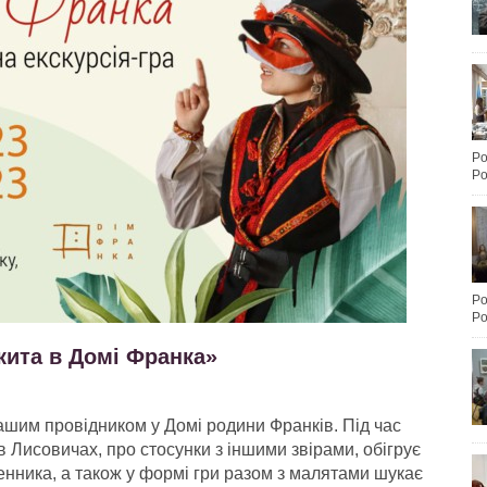
Po
Po
Po
Po
кита в Домі Франка»
шим провідником у Домі родини Франків. Під час
 в Лисовичах, про стосунки з іншими звірами, обігрує
енника, а також у формі гри разом з малятами шукає