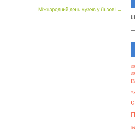
Міжнародний день музеїв у Львові
→
Ш
30
30
В
м
с
п
пе