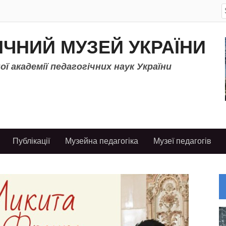
S
f
ІЧНИЙ МУЗЕЙ УКРАЇНИ
ї академії педагогічних наук України
Публікації
Музейна педагогіка
Музеї педагогів