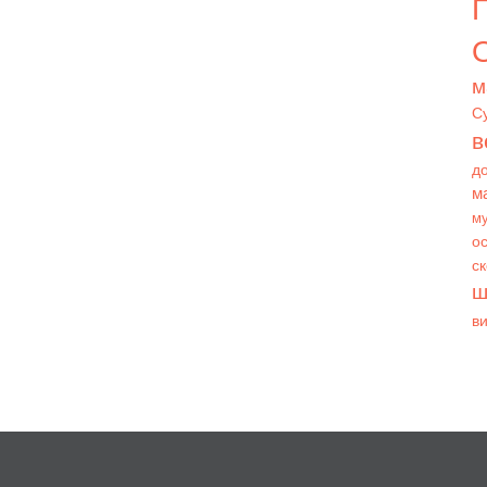
О
м
С
в
д
м
му
ос
с
ш
в