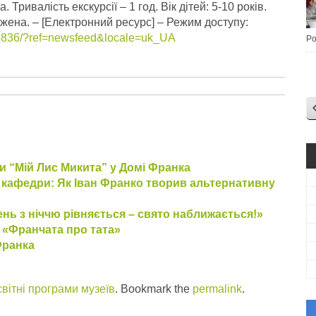
 Тривалість екскурсії – 1 год. Вік дітей: 5-10 років.
ежена.
– [Електронний ресурс] – Режим доступу:
6836/?ref=newsfeed&locale=uk_UA
Po
и “Мій Лис Микита” у Домі Франка
 кафедри: Як Іван Франко творив альтернативну
ень з ніччю рівняється – свято наближається!»
я «Франчата про тата»
Франка
вітні програми музеїв
. Bookmark the
permalink
.