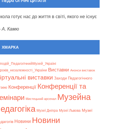
ПЕДАГОГІЧНІ ЦИТАТИ
кола готує нас до життя в світі, якого не існує
—
А. Камю
ХМАРКА
подій_ПедагогічнийМузей_Україні
Bиставки
років_незалежності_України
Анонси виставок
іртуальні виставки
Заходи Педагогічного
Конференції та
Конференції
узею
Музейна
емінари
Мистецький арсенал
едагогіка
Музеї
Музеї Дніпра
Музеї Львова
Новини
Новини
дагогів