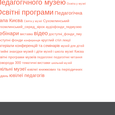
Педагогічного музею
Освіта у музеї
світні програми
Педагогічна
апа Києва
Сухомлинський
Свята у музеї
ухомлинський_серед_зірок
аудіофонди_педмузею
відео
ебінари
доступні_фонди_пму
виставка
оступні фонди
круглий стіл
лекції
конференція
атеріали конференцій та семінарів
музей для дітей
музей і діти
зейні знахідки
музеї Києва
музей і школа
вітні програми музеїв
педагогині
педагогічні читання
коворода 300
тематичні виставки
шкільний музей
кільні музеї
ювілеї книжкових та періодичних
ювілеї педагогів
идань