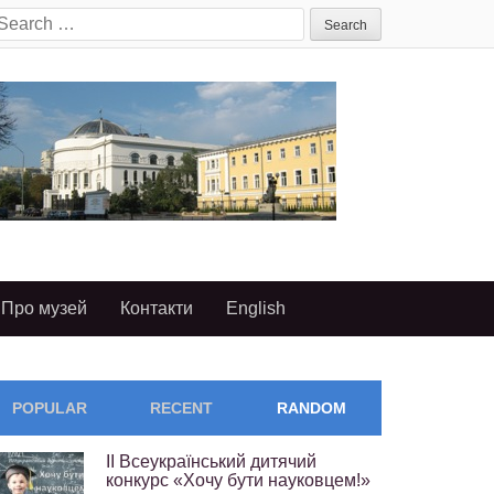
earch
or:
Про музей
Контакти
English
POPULAR
RECENT
RANDOM
II Всеукраїнський дитячий
конкурс «Хочу бути науковцем!»