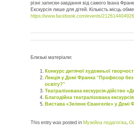
різні записки-завдання від самого Івана Франка.
Екскурсія лише для дітей. Кількість місць обм
https://www.facebook.com/events/21261440492
Близькі матеріали:
Конкурс дитячої художньої творчост
Лекція у Домі Франка “Професор без
освіту?”
Театралізована екскурсія-дійство «Д
Благодійна театралізована екскурсі
Вистава «Зелене Євангеліє» у Домі 
This entry was posted in
Музейна педагогіка
,
Ос