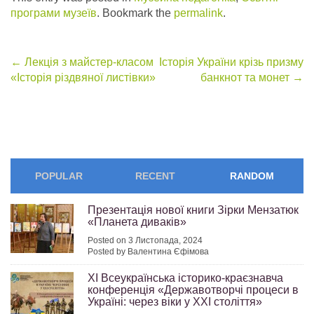
програми музеїв
. Bookmark the
permalink
.
Post
←
Лекція з майстер-класом
Історія України крізь призму
«Історія різдвяної листівки»
банкнот та монет
→
navigation
POPULAR
RECENT
RANDOM
Презентація нової книги Зірки Мензатюк
«Планета диваків»
Posted on 3 Листопада, 2024
Posted by Валентина Єфімова
ХІ Всеукраїнська історико-краєзнавча
конференція «Державотворчі процеси в
Україні: через віки у ХХІ століття»