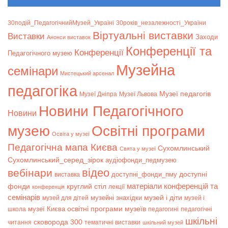
30подій_ПедагогічнийМузей_Україні
30років_незалежності_України
Віртуальні виставки
Bиставки
Заходи
Анонси виставок
Конференції та
Конференції
Педагогічного музею
Музейна
семінари
Мистецький арсенал
педагогіка
Музеї педагогів
Музеї Дніпра
Музеї Львова
Новини Педагогічного
Новини
музею
Освітні програми
Освіта у музеї
Педагогічна мапа Києва
Сухомлинський
Свята у музеї
Сухомлинський_серед_зірок
аудіофонди_педмузею
відео
вебінари
доступні
доступні_фонди_пму
виставка
матеріали конференцій та
фонди
круглий стіл
лекції
конференція
семінарів
музей і діти
музейні знахідки
музей для дітей
музей і
музеї Києва
освітні програми музеїв
школа
педагогині
педагогічні
шкільні
сковорода 300
читання
тематичні виставки
шкільний музей