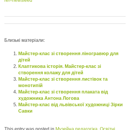
ref=newsfeed
Близькі матеріали:
Майстер-клас зі створення ліногравюр для
дітей
Клаптикова історія. Майстер-клас зі
створення колажу для дітей
Майстер-клас зі створення листівок та
монотипій
Майстер-клас зі створення плаката від
художника Антона Логова
Майстер-клас від львівської художниці Зірки
Савки
This entry was posted in
Музейна педагогіка
,
Освітні