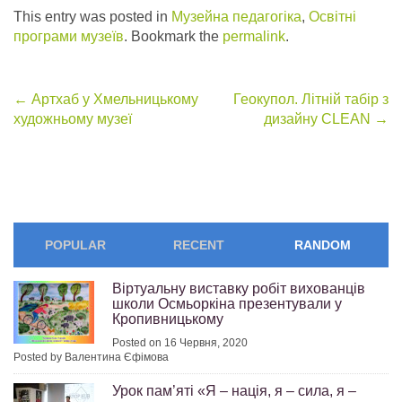
This entry was posted in
Музейна педагогіка
,
Освітні
програми музеїв
. Bookmark the
permalink
.
Post
←
Артхаб у Хмельницькому
Геокупол. Літній табір з
художньому музеї
дизайну CLEAN
→
navigation
POPULAR
RECENT
RANDOM
Віртуальну виставку робіт вихованців
школи Осмьоркіна презентували у
Кропивницькому
Posted on 16 Червня, 2020
Posted by Валентина Єфімова
Урок пам’яті «Я – нація, я – сила, я –