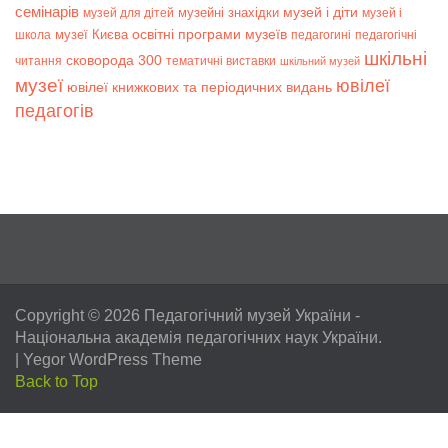
семінарів
музей і діти
музейні знахідки
музей для дітей
музей і
музеї Києва
освітні програми музеїв
школа
педагогині
педагогічні
шкільні
сковорода 300
читання
тематичні виставки
шкільний музей
музеї
ювілеї
ювілеї книжкових та періодичних видань
педагогів
Copyright © 2026
Педагогічний музей України
-
Національна академія педагогічних наук України.
|
Yegor WordPress Theme
Back to Top