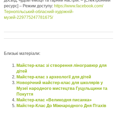
досвід, чудові емоції та гарний настрій.
– [Електронний
ресурс] – Режим доступу:
https://www.facebook.com/
Тернопільський-обласний-художній-
музей-229775247781675/
Близькі матеріали:
Майстер-клас зі створення ліногравюр для
дітей
Майстер-клас з археології для дітей
Новорічний майстер-клас для школярів у
Музеї народного мистецтва Гуцульщини та
Покуття
Майстер-клас «Великодня писанка»
Майстер-Клас До Міжнародного Дня Птахів