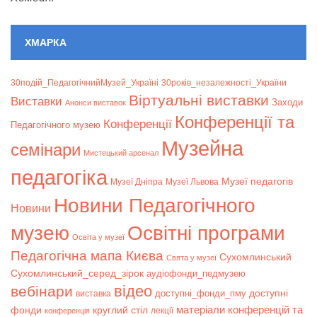
ХМАРКА
30подій_ПедагогічнийМузей_Україні
30років_незалежності_України
Віртуальні виставки
Bиставки
Заходи
Анонси виставок
Конференції та
Конференції
Педагогічного музею
Музейна
семінари
Мистецький арсенал
педагогіка
Музеї педагогів
Музеї Дніпра
Музеї Львова
Новини Педагогічного
Новини
музею
Освітні програми
Освіта у музеї
Педагогічна мапа Києва
Сухомлинський
Свята у музеї
Сухомлинський_серед_зірок
аудіофонди_педмузею
відео
вебінари
доступні
доступні_фонди_пму
виставка
матеріали конференцій та
фонди
круглий стіл
лекції
конференція