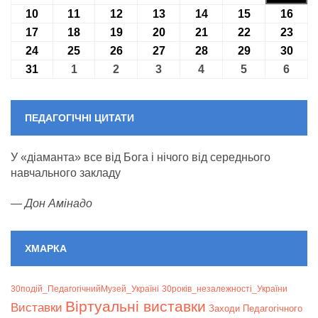
10
10.08.2026
11
11.08.2026
12
12.08.2026
13
13.08.2026
14
14.08.2026
15
15.08.2026
16
16.0
17
17.08.2026
18
18.08.2026
19
19.08.2026
20
20.08.2026
21
21.08.2026
22
22.08.2026
23
23.0
24
24.08.2026
25
25.08.2026
26
26.08.2026
27
27.08.2026
28
28.08.2026
29
29.08.2026
30
30.0
31
31.08.2026
1
01.09.2026
2
02.09.2026
3
03.09.2026
4
04.09.2026
5
05.09.2026
6
06.09
ПЕДАГОГІЧНІ ЦИТАТИ
У «діаманта» все від Бога і нічого від середнього
навчального закладу
—
Дон Амінадо
ХМАРКА
30подій_ПедагогічнийМузей_Україні
30років_незалежності_України
Віртуальні виставки
Bиставки
Заходи Педагогічного