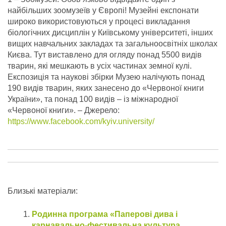
найбільших зоомузеїв у Європі! Музейні експонати
широко використовуються у процесі викладання
біологічних дисциплін у Київському університеті, інших
вищих навчальних закладах та загальноосвітніх школах
Києва. Тут виставлено для огляду понад 5500 видів
тварин, які мешкають в усіх частинах земної кулі.
Експозиція та наукові збірки Музею налічують понад
190 видів тварин, яких занесено до «Червоної книги
України», та понад 100 видів – із міжнародної
«Червоної книги».
– Джерело:
https://www.facebook.com/kyiv.university/
Близькі матеріали:
Родинна програма «Паперові дива і
карнавально-фестивальна культура