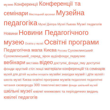
Конференції та
Конференції
музею
Музейна
семінари
Мистецький арсенал
педагогіка
Музеї педагогів
Музеї Дніпра
Музеї Львова
Новини Педагогічного
Новини
музею
Освітні програми
Освіта у музеї
Педагогічна мапа Києва
Сухомлинський
Русова
Сухомлинський_серед_зірок
аудіофонди_педмузею
відео
вебінари
доступні
доступні_фонди_пму
виставка
матеріали конференцій та семінарів
фонди
круглий стіл
лекції
музей і діти
музейні знахідки
музей для дітей
музей і
музейне інтерв’ю
музеї Києва
освітні програми музеїв
школа
педагогині
педагогічні
сковорода 300
читання
тематичні виставки
фонди
шкільний музей
шкільні музеї
ювілеї книжкових та періодичних видань
ювілеї педагогів