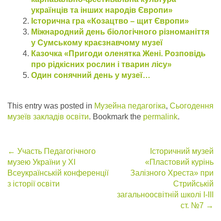
українців та інших народів Європи»
Історична гра «Козацтво – щит Європи»
Міжнародний день біологічного різноманіття
у Сумському краєзнавчому музеї
Казочка «Пригоди оленятка Жені. Розповідь
про рідкісних рослин і тварин лісу»
Один сонячний день у музеї…
This entry was posted in
Музейна педагогіка
,
Сьогодення
музеїв закладів освіти
. Bookmark the
permalink
.
Post
←
Участь Педагогічного
Історичний музей
музею України у XI
«Пластовий курінь
navigation
Всеукраїнській конференції
Залізного Хреста» при
з історії освіти
Стрийській
загальноосвітній школі І-ІІІ
ст. №7
→