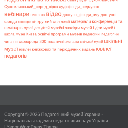
Сухомлинський
Свята у музеї
Сухомлинський_серед_зірок
аудіофонди_педмузею
відео
вебінари
доступні
доступні_фонди_пму
виставка
матеріали конференцій та
фонди
круглий стіл
лекції
конференція
семінарів
музей і діти
музейні знахідки
музей для дітей
музей і
музеї Києва
освітні програми музеїв
школа
педагогині
педагогічні
шкільні
сковорода 300
читання
тематичні виставки
шкільний музей
музеї
ювілеї
ювілеї книжкових та періодичних видань
педагогів
Copyright © 2026
Педагогічний музей України
-
Національна академія педагогічних наук України.
|
Yegor WordPress Theme