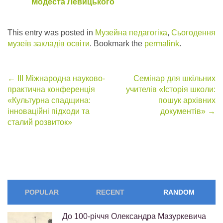
Модеста Левицького
This entry was posted in
Музейна педагогіка
,
Сьогодення
музеїв закладів освіти
. Bookmark the
permalink
.
Post
←
ІІІ Міжнародна науково-
Семінар для шкільних
практична конференція
учителів «Історія школи:
navigation
«Культурна спадщина:
пошук архівних
інноваційні підходи та
документів»
→
сталий розвиток»
POPULAR
RECENT
RANDOM
До 100-річчя Олександра Мазуркевича