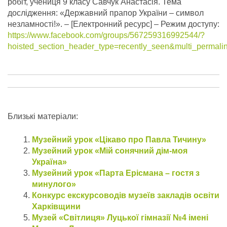
робіт, учениця 9 класу Савчук Анастасія. Тема
дослідження: «Державний прапор України – символ
незламності!».
– [Електронний ресурс] – Режим доступу:
https://www.facebook.com/groups/567259316992544/?
hoisted_section_header_type=recently_seen&multi_perma
Близькі матеріали:
Музейний урок «Цікаво про Павла Тичину»
Музейний урок «Мій сонячний дім-моя
Україна»
Музейний урок «Парта Ерісмана – гостя з
минулого»
Конкурс екскурсоводів музеїв закладів освіти
Харківщини
Музей «Світлиця» Луцької гімназії №4 імені