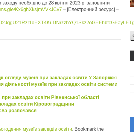
 заходу необхiдно до 28 квiтня 2023 р. заповнити
forms.gle/Kx6ghXksjmVVkJCv7
– [Електронний ресурс] –
s/pfbid02JqgU21Rzr1oEXT4KuDNrzzhYQ1Skz2oGEEhbtcGEayL
ії огляду музеїв при закладах освіти У Запоріжжі
я діяльності музеїв при закладах освіти системи
 при закладах освіти Рівненської області
закладах освіти Кіровоградщини
иєва розпочався
огодення музеїв закладів освіти
. Bookmark the