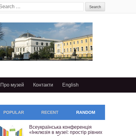
earch
or:
Про музей
Контакти
English
POPULAR
RECENT
RANDOM
Всеукраїнська конференція
«Інклюзія в музеї: простір рівних