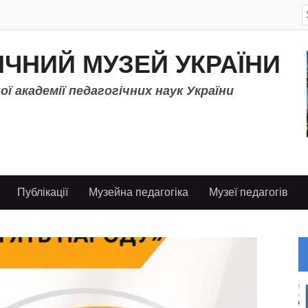
S
f
ІЧНИЙ МУЗЕЙ УКРАЇНИ
ї академії педагогічних наук України
Публікації
Музейна педагогіка
Музеї педагогів