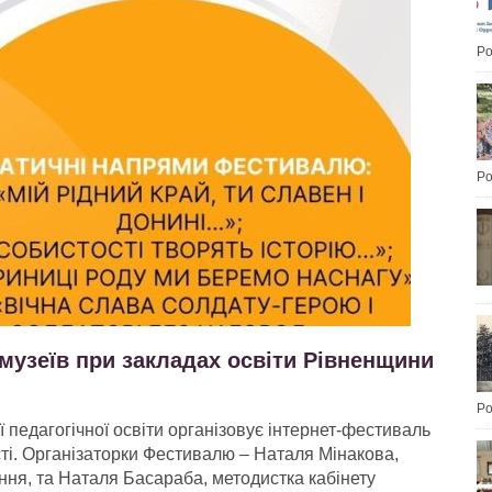
Po
Po
музеїв при закладах освіти Рівненщини
Po
 педагогічної освіти організовує інтернет-фестиваль
сті. Організаторки Фестивалю – Наталя Мінакова,
ння, та Наталя Басараба, методистка кабінету