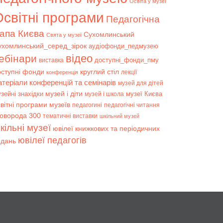
Освіта у музеї
світні програми
Педагогічна
апа Києва
Сухомлинський
Свята у музеї
ухомлинський_серед_зірок
аудіофонди_педмузею
відео
ебінари
доступні_фонди_пму
виставка
оступні фонди
круглий стіл
лекції
конференція
атеріали конференцій та семінарів
музей для дітей
музей і діти
зейні знахідки
музеї Києва
музей і школа
вітні програми музеїв
педагогині
педагогічні читання
коворода 300
тематичні виставки
шкільний музей
кільні музеї
ювілеї книжкових та періодичних
ювілеї педагогів
идань