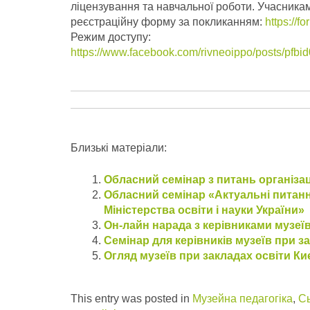
ліцензування та навчальної роботи. Учасникам
реєстрацiйну форму за покликанням:
https://
Режим доступу:
https://www.facebook.com/rivneoippo/post
Близькі матеріали:
Обласний семінар з питань організац
Обласний семінар «Актуальні питанн
Міністерства освіти і науки України»
Он-лайн нарада з керівниками музеїв
Семінар для керівників музеїв при 
Огляд музеїв при закладах освіти К
This entry was posted in
Музейна педагогіка
,
Сь