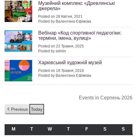
Музейний комплекс «Древлянські
джерела»
Posted on 28 Квітня, 2021
Posted by Валентина Єфімова
Вебінар «Код спортивної педагогіки:
терміни, імена, вулиці»
Posted on 22 Травня, 2025
Posted by admin
Харківський художній музей
Posted on 18 Травня, 2018
Posted by Валентина Єфімова
Events in Серпень 2026
Previous
Today
M
ПОНЕДІЛОК
T
ВІВТОРОК
W
СЕРЕДА
T
ЧЕТВЕР
F
П’ЯТНИЦЯ
S
СУБОТА
S
НЕДІ