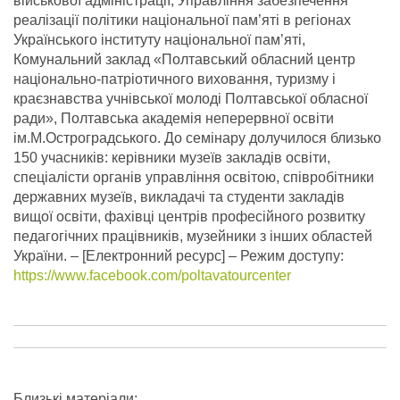
військової адміністрації, Управління забезпечення
реалізації політики національної пам’яті в регіонах
Українського інституту національної пам’яті,
Комунальний заклад «Полтавський обласний центр
національно-патріотичного виховання, туризму і
краєзнавства учнівської молоді Полтавської обласної
ради», Полтавська академія неперервної освіти
ім.М.Остроградського. До семінару долучилося близько
150 учасників: керівники музеїв закладів освіти,
спеціалісти органів управління освітою, співробітники
державних музеїв, викладачі та студенти закладів
вищої освіти, фахівці центрів професійного розвитку
педагогічних працівників, музейники з інших областей
України.
– [Електронний ресурс] – Режим доступу:
https://www.facebook.com/poltavatourcenter
Близькі матеріали: