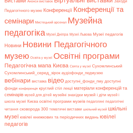
Віртуальні виставки
Bиставки
Заходи
Анонси виставок
Конференції та
Конференції
Педагогічного музею
Музейна
семінари
Мистецький арсенал
педагогіка
Музеї педагогів
Музеї Дніпра
Музеї Львова
Новини Педагогічного
Новини
музею
Освітні програми
Освіта у музеї
Педагогічна мапа Києва
Сухомлинський
Свята у музеї
Сухомлинський_серед_зірок
аудіофонди_педмузею
відео
вебінари
доступні
доступні_фонди_пму
виставка
матеріали конференцій та
фонди
круглий стіл
лекції
конференція
семінарів
музей і діти
музейні знахідки
музей для дітей
музей і
музеї Києва
освітні програми музеїв
школа
педагогині
педагогічні
шкільні
сковорода 300
читання
тематичні виставки
шкільний музей
музеї
ювілеї
ювілеї книжкових та періодичних видань
педагогів