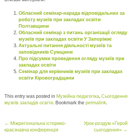
Обласний семінар-нарада відповідальних за
роботу музеїв при закладах освіти
Полтавщини
Обласний семінар з питань організації огляду
музеїв при закладах освіти У Запоріжжі
Актуальні питання діяльності музеїв та
заповідників Сумщини
Про підсумки проведення огляду музеїв при
закладах освіти
Семінар для керівників музеїв при закладах
освіти Кіровоградщини
This entry was posted in
Музейна педагогіка
,
Сьогодення
музеїв закладів освіти
. Bookmark the
permalink
.
Post
←
Міжрегіональна історико-
Урок-роздум «Герой
краєзнавча конференція
сьогодення»
→