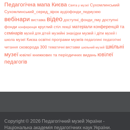
Педагогічна мапа Києва
Сухомлинський
Свята у музеї
Сухомлинський_серед_зірок
аудіофонди_педмузею
відео
вебінари
доступні
доступні_фонди_пму
виставка
матеріали конференцій та
фонди
круглий стіл
лекції
конференція
семінарів
музей і діти
музейні знахідки
музей для дітей
музей і
музеї Києва
освітні програми музеїв
школа
педагогині
педагогічні
шкільні
сковорода 300
читання
тематичні виставки
шкільний музей
музеї
ювілеї
ювілеї книжкових та періодичних видань
педагогів
Copyright © 2026
Педагогічний музей України
-
Національна академія педагогічних наук України.