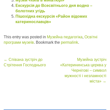
Музей «Київ в мініатюрі»
Екскурсія до Всесвітнього дня водно –
болотних угідь
Пішохідна екскурсія «Район відомих
катеринославців»
This entry was posted in
Музейна педагогіка
,
Освітні
програми музеїв
. Bookmark the
permalink
.
Post
←
Співана зустріч до
Музейна зустріч
Стрітення Господнього
«Катерининська церква у
navigation
Чернігові – символ
мужності і незламності
міста»
→