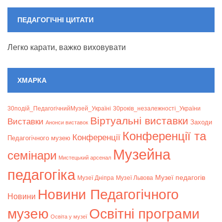
ПЕДАГОГІЧНІ ЦИТАТИ
Легко карати, важко виховувати
ХМАРКА
30подій_ПедагогічнийМузей_Україні
30років_незалежності_України
Віртуальні виставки
Bиставки
Заходи
Анонси виставок
Конференції та
Конференції
Педагогічного музею
Музейна
семінари
Мистецький арсенал
педагогіка
Музеї педагогів
Музеї Дніпра
Музеї Львова
Новини Педагогічного
Новини
музею
Освітні програми
Освіта у музеї