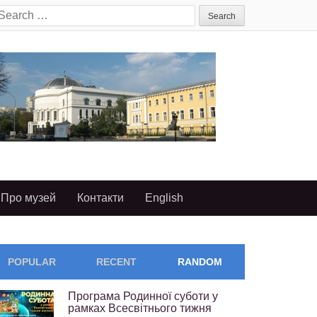
earch
or:
Про музей
Контакти
English
POPULAR
RECENT
RANDOM
Програма Родинної суботи у
рамках Всесвітнього тижня