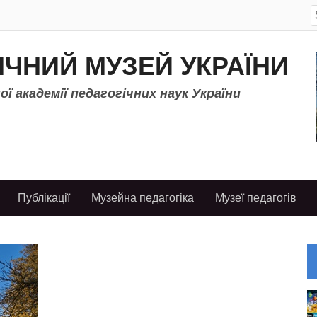
S
f
ІЧНИЙ МУЗЕЙ УКРАЇНИ
ї академії педагогічних наук України
Публікації
Музейна педагогіка
Музеї педагогів