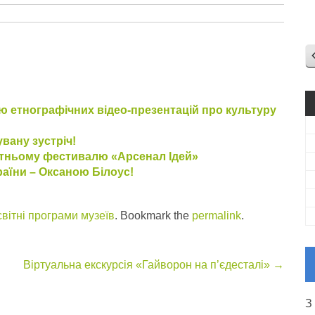
ю етнографічних відео-презентацій про культуру
вану зустріч!
вітньому фестивалю «Арсенал Ідей»
раїни – Оксаною Білоус!
вітні програми музеїв
. Bookmark the
permalink
.
Віртуальна екскурсія «Гайворон на п’єдесталі»
→
З