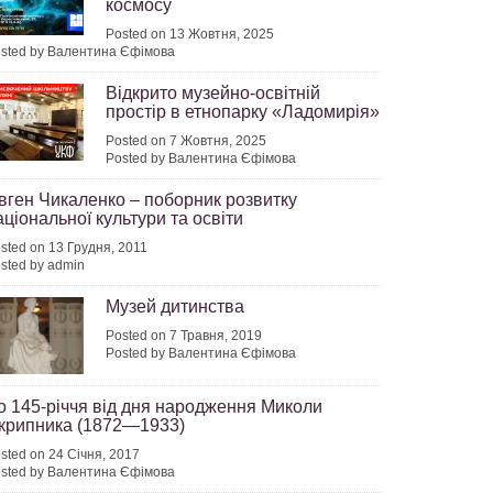
космосу
Posted on 13 Жовтня, 2025
sted by Валентина Єфімова
Відкрито музейно-освітній
простір в етнопарку «Ладомирія»
Posted on 7 Жовтня, 2025
Posted by Валентина Єфімова
вген Чикаленко – поборник розвитку
аціональної культури та освіти
sted on 13 Грудня, 2011
sted by admin
Музей дитинства
Posted on 7 Травня, 2019
Posted by Валентина Єфімова
о 145-річчя від дня народження Миколи
крипника (1872—1933)
sted on 24 Січня, 2017
sted by Валентина Єфімова