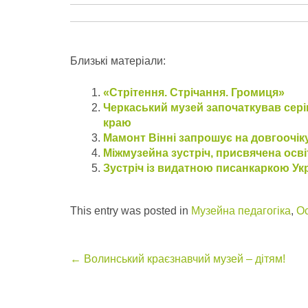
Близькі матеріали:
«Стрітення. Стрічання. Громиця»
Черкаський музей започаткував сері
краю
Мамонт Вінні запрошує на довгоочіку
Міжмузейна зустріч, присвячена ос
Зустріч із видатною писанкаркою Ук
This entry was posted in
Музейна педагогіка
,
Ос
Post
←
Волинський краєзнавчий музей – дітям!
navigation