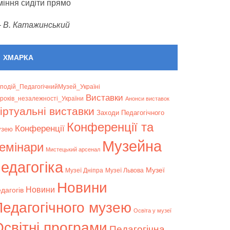
міння сидіти прямо
—
В. Катажинський
ХМАРКА
подій_ПедагогічнийМузей_Україні
Bиставки
років_незалежності_України
Анонси виставок
іртуальні виставки
Заходи Педагогічного
Конференції та
Конференції
узею
Музейна
емінари
Мистецький арсенал
едагогіка
Музеї
Музеї Дніпра
Музеї Львова
Новини
Новини
дагогів
Педагогічного музею
Освіта у музеї
світні програми
Педагогічна