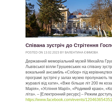
Співана зустріч до Стрітення Гос
POSTED ON
13.02.2023
BY
ВАЛЕНТИНА ЄФІМОВА
Державний меморіальний музей Михайла Груше
Львівської вілли Грушевських на співану зуст
вокальний ансамбль «Собор» під керівництво
програмі зустрічі у залах музею пролунають т
журавлі від хати», «Вже більше літ 200 як ко
Марія», «Успіння Марії», «Родимий краю», «Ко
літа».
– [Електронний ресурс] – Режим доступу
https://www.facebook.com/events/12046365435