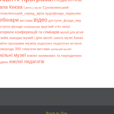
апа Києва
Сухомлинський
Свята у музеї
ухомлинський_серед_зірок
аудіофонди_педмузею
відео
ебінари
доступні_фонди_пму
виставка
оступні фонди
круглий стіл
лекції
конференція
атеріали конференцій та семінарів
музей для дітей
музей і діти
зейні знахідки
музеї Києва
музей і школа
вітні програми музеїв
педагогині
педагогічні читання
коворода 300
тематичні виставки
шкільний музей
кільні музеї
ювілеї книжкових та періодичних
ювілеї педагогів
идань
Back to Top