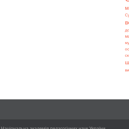
м
С
в
д
м
му
ос
с
ш
в
 Національна академія педагогічних наук України.