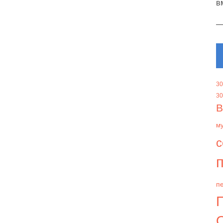
в
30
30
В
м
с
п
пе
О