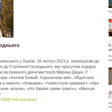
Po
поднього
Є
н
Po
Po
вського у Львові. 16 лютого 2023 р. запрошуємо до
річ до Стрітення Господнього, яку присутнім подарує
м заслуженого діяча мистецтв Мирона Дацка. У
вори: «Ангеле Божий, Хоронителю мій», «Відлітали
зак в неволі», «Комарик», «Через поле широкеє», «Аве
заче, козаче», «На Україні сурми грають», «Многая
Д
:
С
13468/?ref=newsfeed
Po
Po