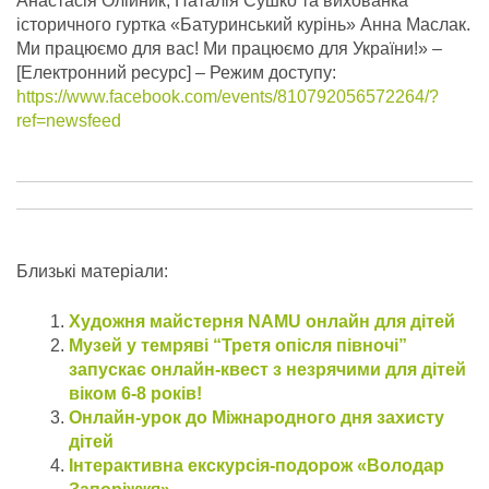
Анастасія Олійник, Наталія Сушко та вихованка
історичного гуртка «Батуринський курінь» Анна Маслак.
Ми працюємо для вас! Ми працюємо для України!»
–
[Електронний ресурс] – Режим доступу:
https://www.facebook.com/events/810792056572264/?
ref=newsfeed
Близькі матеріали:
Художня майстерня NAMU онлайн для дітей
Музей у темряві “Третя опісля півночі”
запускає онлайн-квест з незрячими для дітей
віком 6-8 років!
Онлайн-урок до Міжнародного дня захисту
дітей
Інтерактивна екскурсія-подорож «Володар