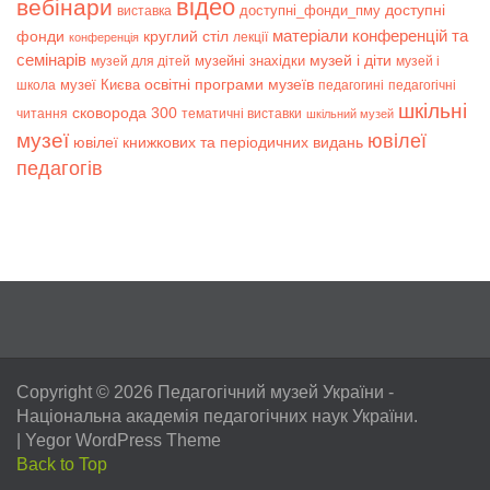
відео
вебінари
доступні
доступні_фонди_пму
виставка
матеріали конференцій та
фонди
круглий стіл
лекції
конференція
семінарів
музей і діти
музейні знахідки
музей для дітей
музей і
музеї Києва
освітні програми музеїв
школа
педагогині
педагогічні
шкільні
сковорода 300
читання
тематичні виставки
шкільний музей
музеї
ювілеї
ювілеї книжкових та періодичних видань
педагогів
Copyright © 2026
Педагогічний музей України
-
Національна академія педагогічних наук України.
|
Yegor WordPress Theme
Back to Top