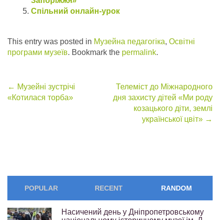
Запоріжжя»
Спільний онлайн-урок
This entry was posted in
Музейна педагогіка
,
Освітні
програми музеїв
. Bookmark the
permalink
.
Post
←
Музейні зустрічі
Телеміст до Міжнародного
«Котилася торба»
дня захисту дітей «Ми роду
navigation
козацького діти, землі
української цвіт»
→
POPULAR
RECENT
RANDOM
Насичений день у Дніпропетровському