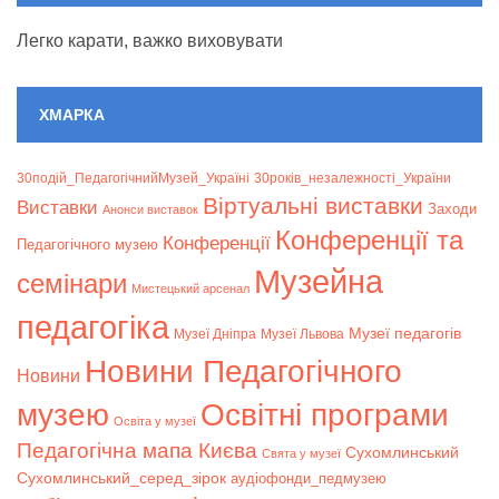
Легко карати, важко виховувати
ХМАРКА
30подій_ПедагогічнийМузей_Україні
30років_незалежності_України
Віртуальні виставки
Bиставки
Заходи
Анонси виставок
Конференції та
Конференції
Педагогічного музею
Музейна
семінари
Мистецький арсенал
педагогіка
Музеї педагогів
Музеї Дніпра
Музеї Львова
Новини Педагогічного
Новини
музею
Освітні програми
Освіта у музеї
Педагогічна мапа Києва
Сухомлинський
Свята у музеї
Сухомлинський_серед_зірок
аудіофонди_педмузею