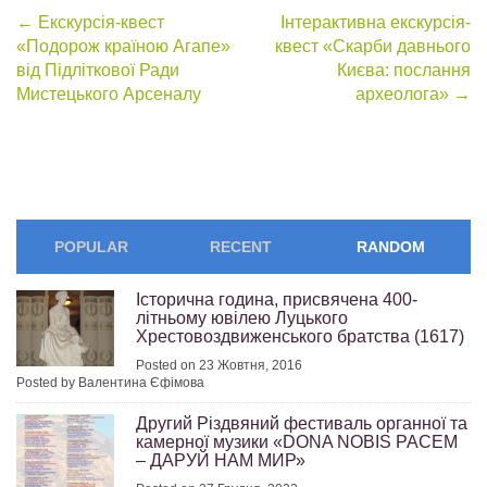
Post
←
Екскурсія-квест
Інтерактивна екскурсія-
«Подорож країною Агапе»
квест «Скарби давнього
navigation
від Підліткової Ради
Києва: послання
Мистецького Арсеналу
археолога»
→
POPULAR
RECENT
RANDOM
Історична година, присвячена 400-
літньому ювілею Луцького
Хрестовоздвиженського братства (1617)
Posted on 23 Жовтня, 2016
Posted by Валентина Єфімова
Другий Різдвяний фестиваль органної та
камерної музики «DONA NOBIS PACEM
– ДАРУЙ НАМ МИР»