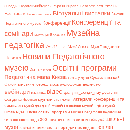
30подій_ПедагогічнийМузей_Україні
30років_незалежності_України
Віртуальні виставки
Bиставки
Заходи
Анонси виставок
Конференції та
Конференції
Педагогічного музею
Музейна
семінари
Мистецький арсенал
педагогіка
Музеї педагогів
Музеї Дніпра
Музеї Львова
Новини Педагогічного
Новини
музею
Освітні програми
Освіта у музеї
Педагогічна мапа Києва
Сухомлинський
Свята у музеї
Сухомлинський_серед_зірок
аудіофонди_педмузею
відео
вебінари
доступні
доступні_фонди_пму
виставка
матеріали конференцій та
фонди
круглий стіл
лекції
конференція
семінарів
музей і діти
музейні знахідки
музей для дітей
музей і
музеї Києва
освітні програми музеїв
школа
педагогині
педагогічні
шкільні
сковорода 300
читання
тематичні виставки
шкільний музей
музеї
ювілеї
ювілеї книжкових та періодичних видань