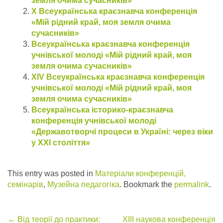
земля очима сучасників»
Х Всеукраїнська краєзнавча конференція
«Мій рідний край, моя земля очима
сучасників»
Всеукраїнська краєзнавча конференція
учнівської молоді «Мій рідний край, моя
земля очима сучасників»
ХІV Всеукраїнська краєзнавча конференція
учнівської молоді «Мій рідний край, моя
земля очима сучасників»
Всеукраїнська історико-краєзнавча
конференція учнівської молоді
«Державотворчі процеси в Україні: через віки
у ХХІ століття»
This entry was posted in
Матеріали конференцій,
семінарів
,
Музейна педагогіка
. Bookmark the
permalink
.
←
Від теорії до практики:
ХІІІ наукова конференція