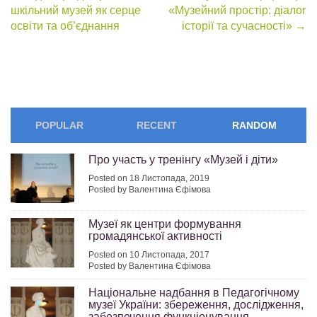
Post
шкільний музей як серце
«Музейний простір: діалог
navigation
освіти та об’єднання
історії та сучасності»
→
POPULAR
RECENT
RANDOM
Про участь у тренінгу «Музей і діти»
Posted on 18 Листопада, 2019
Posted by Валентина Єфімова
Музеї як центри формування
громадянської активності
Posted on 10 Листопада, 2017
Posted by Валентина Єфімова
Національне надбання в Педагогічному
музеї України: збереження, дослідження,
забезпечення функціонування