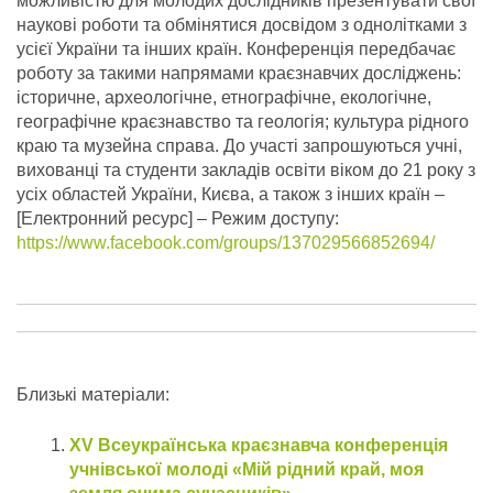
можливістю для молодих дослідників презентувати свої
наукові роботи та обмінятися досвідом з однолітками з
усієї України та інших країн. Конференція передбачає
роботу за такими напрямами краєзнавчих досліджень:
історичне, археологічне, етнографічне, екологічне,
географічне краєзнавство та геологія; культура рідного
краю та музейна справа.
До участі запрошуються учні,
вихованці та студенти закладів освіти віком до 21 року з
усіх областей України, Києва, а також з інших країн –
[Електронний ресурс] – Режим доступу:
https://www.facebook.com/groups/137029566852694/
Близькі матеріали:
ХV Всеукраїнська краєзнавча конференція
учнівської молоді «Мій рідний край, моя