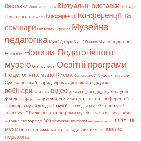
Віртуальні виставки
Bиставки
Заходи
Анонси виставок
Конференції та
Конференції
Педагогічного музею
Музейна
семінари
Мистецький арсенал
педагогіка
Музеї педагогів
Музеї Дніпра
Музеї Львова
Новини Педагогічного
Новини
музею
Освітні програми
Освіта у музеї
Педагогічна мапа Києва
Сухомлинський
Свята у музеї
Сухомлинський_серед_зірок
аудіофонди_педмузею
відео
вебінари
доступні
доступні_фонди_пму
виставка
матеріали конференцій та
фонди
круглий стіл
лекції
конференція
семінарів
музей і діти
музейні знахідки
музей для дітей
музей і
музеї Києва
освітні програми музеїв
школа
педагогині
педагогічні
шкільні
сковорода 300
читання
тематичні виставки
шкільний музей
музеї
ювілеї
ювілеї книжкових та періодичних видань
педагогів