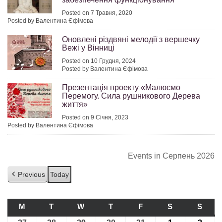
Posted on 7 Травня, 2020
Posted by Валентина Єфімова
Оновлені різдвяні мелодії з вершечку
Вежі у Вінниці
Posted on 10 Грудня, 2024
Posted by Валентина Єфімова
Презентація проекту «Малюємо
Перемогу. Сила рушникового Дерева
життя»
Posted on 9 Січня, 2023
Posted by Валентина Єфімова
Events in Серпень 2026
Previous
Today
M
ПОНЕДІЛОК
T
ВІВТОРОК
W
СЕРЕДА
T
ЧЕТВЕР
F
П’ЯТНИЦЯ
S
СУБОТА
S
НЕДІ