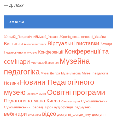
—
Д. Локк
ХМАРКА
30подій_ПедагогічнийМузей_Україні
30років_незалежності_України
Віртуальні виставки
Bиставки
Заходи
Анонси виставок
Конференції та
Конференції
Педагогічного музею
Музейна
семінари
Мистецький арсенал
педагогіка
Музеї педагогів
Музеї Дніпра
Музеї Львова
Новини Педагогічного
Новини
музею
Освітні програми
Освіта у музеї
Педагогічна мапа Києва
Сухомлинський
Свята у музеї
Сухомлинський_серед_зірок
аудіофонди_педмузею
відео
вебінари
доступні
доступні_фонди_пму
виставка