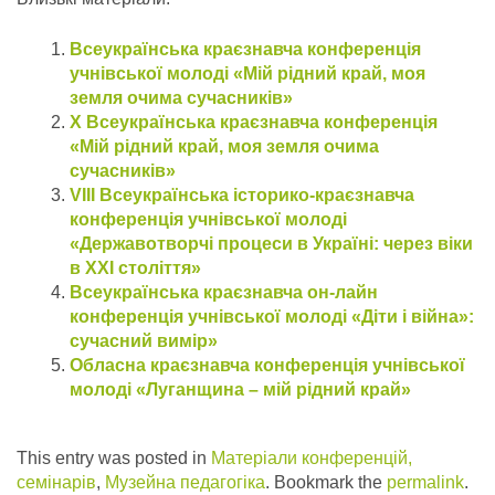
Всеукраїнська краєзнавча конференція
учнівської молоді «Мій рідний край, моя
земля очима сучасників»
Х Всеукраїнська краєзнавча конференція
«Мій рідний край, моя земля очима
сучасників»
VIII Всеукраїнська історико-краєзнавча
конференція учнівської молоді
«Державотворчі процеси в Україні: через віки
в ХХІ століття»
Всеукраїнська краєзнавча он-лайн
конференція учнівської молоді «Діти і війна»:
сучасний вимір»
Обласна краєзнавча конференція учнівської
молоді «Луганщина – мій рідний край»
This entry was posted in
Матеріали конференцій,
семінарів
,
Музейна педагогіка
. Bookmark the
permalink
.