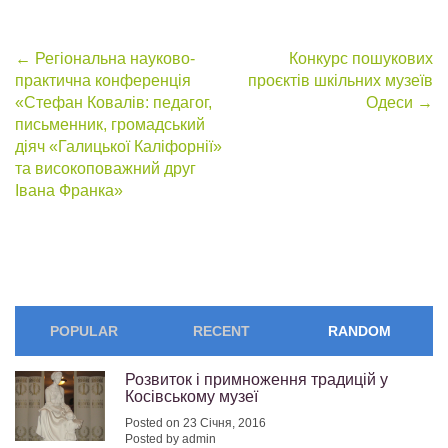
Post
←
Регіональна науково-
Конкурс пошукових
практична конференція
проєктів шкільних музеїв
navigation
«Стефан Ковалів: педагог,
Одеси
→
письменник, громадський
діяч «Галицької Каліфорнії»
та високоповажний друг
Івана Франка»
POPULAR
RECENT
RANDOM
Розвиток і примноження традицій у
Косівському музеї
Posted on 23 Січня, 2016
Posted by admin