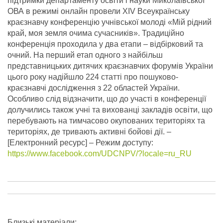
підтримки департаменту освіти і науки Миколаївської
ОВА в режимі онлайн провели ХІV Всеукраїнську
краєзнавчу конференцію учнівської молоді «Мій рідний
край, моя земля очима сучасників». Традиційно
конференція проходила у два етапи – відбірковий та
очний. На перший етап одного з найбільш
представницьких дитячих краєзнавчих форумів України
цього року надійшло 224 статті про пошуково-
краєзнавчі дослідження з 22 областей України.
Особливо слід відзначити, що до участі в конференції
долучились також учні та вихованці закладів освіти, що
перебувають на тимчасово окупованих територіях та
територіях, де тривають активні бойові дії.
–
[Електронний ресурс] – Режим доступу:
https://www.facebook.com/UDCNPV/?locale=ru_RU
Близькі матеріали: