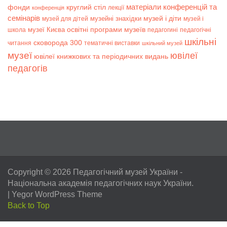
матеріали конференцій та
фонди
круглий стіл
лекції
конференція
семінарів
музей і діти
музейні знахідки
музей для дітей
музей і
музеї Києва
освітні програми музеїв
школа
педагогині
педагогічні
шкільні
сковорода 300
читання
тематичні виставки
шкільний музей
музеї
ювілеї
ювілеї книжкових та періодичних видань
педагогів
Copyright © 2026
Педагогічний музей України
-
Національна академія педагогічних наук України.
|
Yegor WordPress Theme
Back to Top