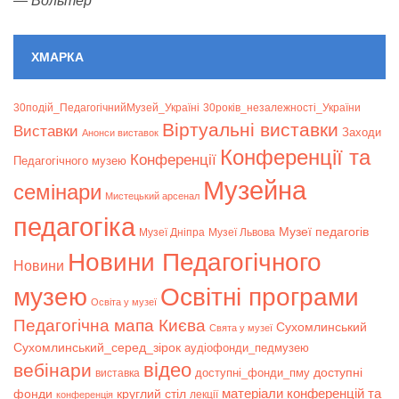
—
Вольтер
ХМАРКА
30подій_ПедагогічнийМузей_Україні
30років_незалежності_України
Віртуальні виставки
Bиставки
Заходи
Анонси виставок
Конференції та
Конференції
Педагогічного музею
Музейна
семінари
Мистецький арсенал
педагогіка
Музеї педагогів
Музеї Дніпра
Музеї Львова
Новини Педагогічного
Новини
музею
Освітні програми
Освіта у музеї
Педагогічна мапа Києва
Сухомлинський
Свята у музеї
Сухомлинський_серед_зірок
аудіофонди_педмузею
відео
вебінари
доступні
доступні_фонди_пму
виставка
матеріали конференцій та
фонди
круглий стіл
лекції
конференція