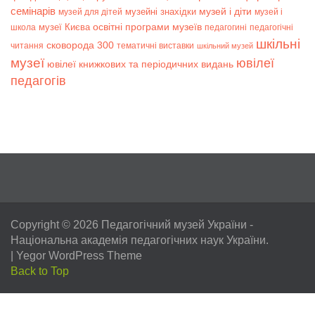
семінарів
музей і діти
музейні знахідки
музей для дітей
музей і
музеї Києва
освітні програми музеїв
школа
педагогині
педагогічні
шкільні
сковорода 300
читання
тематичні виставки
шкільний музей
музеї
ювілеї
ювілеї книжкових та періодичних видань
педагогів
Copyright © 2026
Педагогічний музей України
-
Національна академія педагогічних наук України.
|
Yegor WordPress Theme
Back to Top