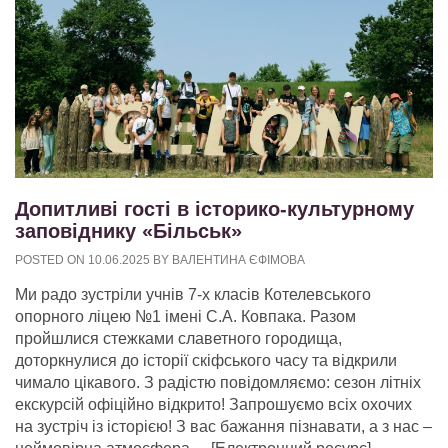
Допитливі гості в історико-культурному
заповіднику «Більськ»
POSTED ON
10.06.2025
BY
ВАЛЕНТИНА ЄФІМОВА
Ми радо зустріли учнів 7-х класів Котелевського
опорного ліцею №1 імені С.А. Ковпака. Разом
пройшлися стежками славетного городища,
доторкнулися до історії скіфського часу та відкрили
чимало цікавого. З радістю повідомляємо: сезон літніх
екскурсій офіційно відкрито! Запрошуємо всіх охочих
на зустріч із історією! З вас бажання пізнавати, а з нас –