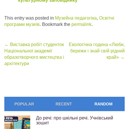
культурному заповіднику
This entry was posted in
Музейна педагогіка
,
Освітні
програми музеїв
. Bookmark the
permalink
.
Post
←
Виставка робіт студенток
Екологічна година «Люби,
Національної академії
бережи і знай свій рідний
navigation
образотворчого мистецтва і
край»
→
архітектури
POPULAR
RECENT
RANDOM
До речі: про шкільні речі. Учнівський
зошит