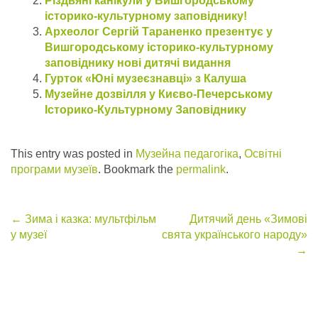
Різдвяні канікули у Вишгородському
історико-культурному заповіднику!
Археолог Сергій Тараненко презентує у
Вишгородському історико-культурному
заповіднику нові дитячі видання
Гурток «Юні музеєзнавці» з Калуша
Музейне дозвілля у Києво-Печерському
Історико-Культурному Заповіднику
This entry was posted in
Музейна педагогіка
,
Освітні
програми музеїв
. Bookmark the
permalink
.
Post
←
Зима і казка: мультфільм
Дитячий день «Зимові
у музеї
свята українського народу»
navigation
→