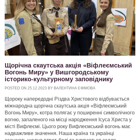
Щорічна скаутська акція «Віфлеємський
Вогонь Миру» у Вишгородському
історико-культурному заповіднику
POSTED ON
25.12.2023
BY
ВАЛЕНТИНА ЄФІМОВА
Щороку напередодні Різдва Христового відбувається
міжнародна щорічна скаутська акція «Віфлеємський
Вогонь Миру», котра полягає у поширенні символічного
вогню, запаленого на місці народження Ісуса Христа у
місті Вифлеємі. Цього року Вифлеємський вогонь має
надважливе значення. Наша країна та українці