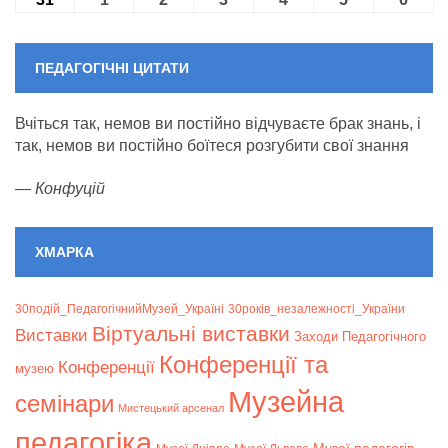
ПЕДАГОГІЧНІ ЦИТАТИ
Вчіться так, немов ви постійно відчуваєте брак знань, і
так, немов ви постійно боїтеся розгубити свої знання
—
Конфуцій
ХМАРКА
30подій_ПедагогічнийМузей_Україні
30років_незалежності_України
Віртуальні виставки
Bиставки
Заходи Педагогічного
Конференції та
Конференції
музею
Музейна
семінари
Мистецький арсенал
педагогіка