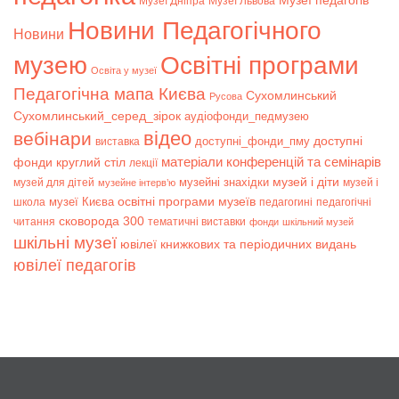
Музеї педагогів
Музеї Дніпра
Музеї Львова
Новини Педагогічного
Новини
музею
Освітні програми
Освіта у музеї
Педагогічна мапа Києва
Сухомлинський
Русова
Сухомлинський_серед_зірок
аудіофонди_педмузею
відео
вебінари
доступні
доступні_фонди_пму
виставка
матеріали конференцій та семінарів
фонди
круглий стіл
лекції
музей і діти
музейні знахідки
музей для дітей
музей і
музейне інтерв’ю
музеї Києва
освітні програми музеїв
школа
педагогині
педагогічні
сковорода 300
читання
тематичні виставки
фонди
шкільний музей
шкільні музеї
ювілеї книжкових та періодичних видань
ювілеї педагогів