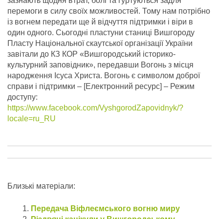
зазнають щодня втрат, болі та гуртуються задля
перемоги в силу своїх можливостей. Тому нам потрібно
із вогнем передати ще й відчуття підтримки і віри в
один одного. Сьогодні пластуни станиці Вишгороду
Пласту Національної скаутської організації України
завітали до КЗ КОР «Вишгородський історико-
культурний заповідник», передавши Вогонь з місця
народження Ісуса Христа.
Вогонь є символом доброї
справи і підтримки – [Електронний ресурс] – Режим
доступу:
https://www.facebook.com/VyshgorodZapovidnyk/?
locale=ru_RU
Близькі матеріали:
Передача Віфлеємського вогню миру