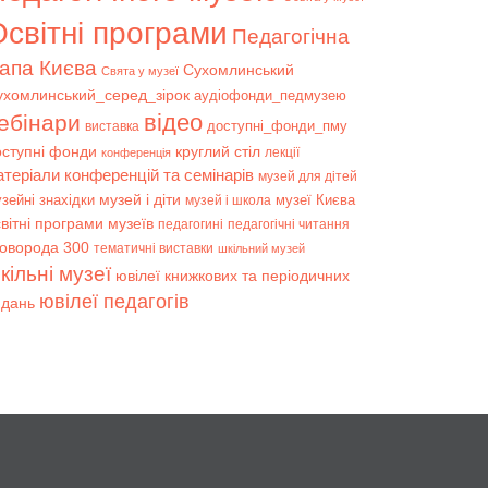
світні програми
Педагогічна
апа Києва
Сухомлинський
Свята у музеї
ухомлинський_серед_зірок
аудіофонди_педмузею
відео
ебінари
доступні_фонди_пму
виставка
оступні фонди
круглий стіл
лекції
конференція
атеріали конференцій та семінарів
музей для дітей
музей і діти
зейні знахідки
музеї Києва
музей і школа
вітні програми музеїв
педагогині
педагогічні читання
коворода 300
тематичні виставки
шкільний музей
кільні музеї
ювілеї книжкових та періодичних
ювілеї педагогів
идань