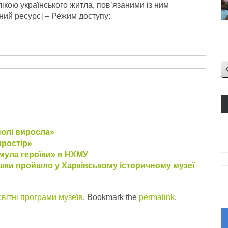
лікою українського житла, пов’язаними із ним
ний ресурс] – Режим доступу:
полі виросла»
простір»
рмула героїки» в НХМУ
ашки пройшло у Харківському історичному музеї
вітні програми музеїв
. Bookmark the
permalink
.