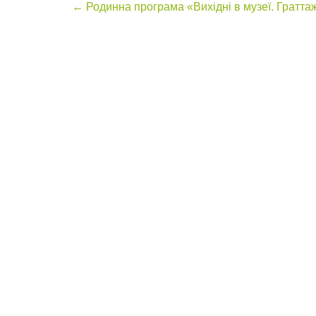
Post
←
Родинна програма «Вихідні в музеї. Гратта
navigation