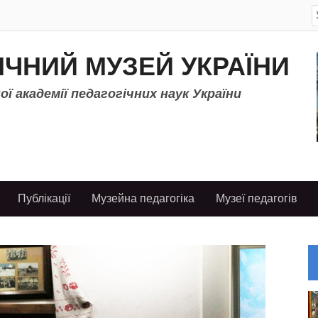
S
f
ІЧНИЙ МУЗЕЙ УКРАЇНИ
ї академії педагогічних наук України
Публікації
Музейна педагогіка
Музеї педагогів