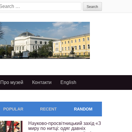
earch
or:
Про музей
Контакти
English
POPULAR
RECENT
RANDOM
Науково-просвітницький захід «З
миру по нитці: одяг давніх