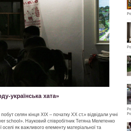
Po
Po
оду-українська хата»
Po
Po
обут селян кінця ХІХ – початку ХХ ст.» відвідали учні
er school». Науковий співробітник Тетяна Мелетенко
 оселі як важливого елементу матеріальної та