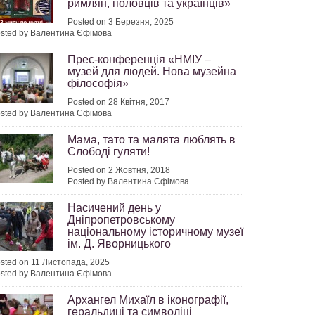
римлян, половців та українців»
Posted on 3 Березня, 2025
sted by Валентина Єфімова
Прес-конференція «НМІУ –
музей для людей. Нова музейна
філософія»
Posted on 28 Квітня, 2017
sted by Валентина Єфімова
Мама, тато та малята люблять в
Слободі гуляти!
Posted on 2 Жовтня, 2018
Posted by Валентина Єфімова
Насичений день у
Дніпропетровському
національному історичному музеї
ім. Д. Яворницького
sted on 11 Листопада, 2025
sted by Валентина Єфімова
Архангел Михаїл в іконографії,
геральдиці та символіці