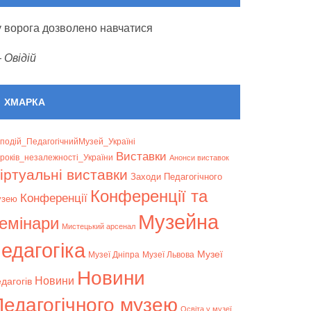
 у ворога дозволено навчатися
—
Овідій
ХМАРКА
подій_ПедагогічнийМузей_Україні
Bиставки
років_незалежності_України
Анонси виставок
іртуальні виставки
Заходи Педагогічного
Конференції та
Конференції
узею
Музейна
емінари
Мистецький арсенал
едагогіка
Музеї
Музеї Дніпра
Музеї Львова
Новини
Новини
дагогів
Педагогічного музею
Освіта у музеї