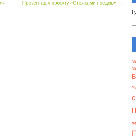
ж»
Презентація проєкту «Стежками предків»
→
І
30
30
В
м
с
п
пе