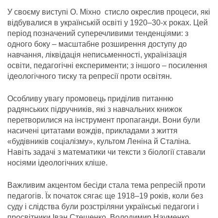
У своєму виступі О. Міхно стисло окреслив процеси, які
відбувалися в українській освіті у 1920–30-х роках. Цей
період позначений суперечливими тенденціями: з
одного боку – масштабне розширення доступу до
навчання, ліквідація неписьменності, українізація
освіти, педагогічні експерименти; з іншого – посилення
ідеологічного тиску та репресії проти освітян.
Особливу увагу промовець приділив питанню
радянських підручників, які з навчальних книжок
перетворилися на інструмент пропаганди. Вони були
насичені цитатами вождів, прикладами з життя
«будівників соціалізму», культом Леніна й Сталіна.
Навіть задачі з математики чи тексти з біології ставали
носіями ідеологічних кліше.
Важливим акцентом бесіди стала тема репресій проти
педагогів. Їх початок сягає ще 1918–19 років, коли без
суду і слідства були розстріляни українські педагоги і
просвітники Іван Стешенко, Володимир Науменко,