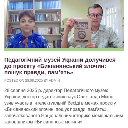
Педагогічний музей України долучився
до проєкту «Биківнянський злочин:
пошук правди, пам’ять»
POSTED ON
28.08.2025
BY
ADMIN
28 серпня 2025 р. директор Педагогічного музею
України, доктор педагогічних наук Олександр Міхно
узяв участь в інтелектуальній бесіді в межах проєкту
«Биківнянський злочин: пошук правди, пам’ять»,
започаткованого Національним історико-меморіальним
заповідником «Биківнянські могили».