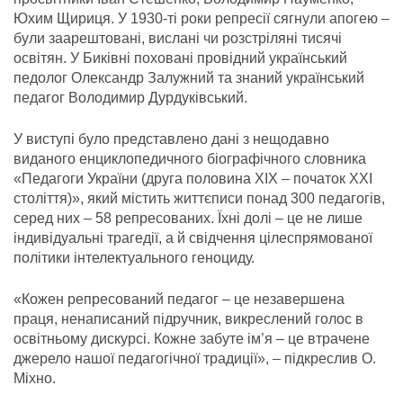
Юхим Щириця. У 1930-ті роки репресії сягнули апогею –
були заарештовані, вислані чи розстріляні тисячі
освітян. У Биківні поховані провідний український
педолог Олександр Залужний та знаний український
педагог Володимир Дурдуківський.
У виступі було представлено дані з нещодавно
виданого енциклопедичного біографічного словника
«Педагоги України (друга половина ХІХ – початок ХХІ
століття)», який містить життєписи понад 300 педагогів,
серед них – 58 репресованих. Їхні долі – це не лише
індивідуальні трагедії, а й свідчення цілеспрямованої
політики інтелектуального геноциду.
«Кожен репресований педагог – це незавершена
праця, ненаписаний підручник, викреслений голос в
освітньому дискурсі. Кожне забуте ім’я – це втрачене
джерело нашої педагогічної традиції», – підкреслив О.
Міхно.