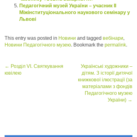
Педагогічний музей України – учасник ІІ
Міжінституціонального наукового семінару у
Львові
This entry was posted in
Новини
and tagged
вебінари
,
Новини Педагогічного музею
. Bookmark the
permalink
.
Post
←
Розділ VІ. Святкування
Українські художники –
ювілею
дітям. З історії дитячої
navigation
книжкової ілюстрації (за
матеріалами з фондів
Педагогічного музею
України)
→