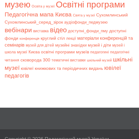
музею
Освітні програми
Освіта у музеї
Педагогічна мапа Києва
Сухомлинський
Свята у музеї
Сухомлинський_серед_зірок
аудіофонди_педмузею
відео
вебінари
доступні
доступні_фонди_пму
виставка
матеріали конференцій та
фонди
круглий стіл
лекції
конференція
семінарів
музей і діти
музейні знахідки
музей для дітей
музей і
музеї Києва
освітні програми музеїв
школа
педагогині
педагогічні
шкільні
сковорода 300
читання
тематичні виставки
шкільний музей
музеї
ювілеї
ювілеї книжкових та періодичних видань
педагогів