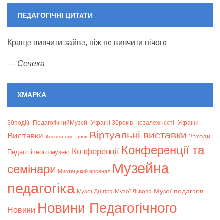
ПЕДАГОГІЧНІ ЦИТАТИ
Краще вивчити зайве, ніж не вивчити нічого
—
Сенека
ХМАРКА
30подій_ПедагогічнийМузей_Україні
30років_незалежності_України
Віртуальні виставки
Bиставки
Заходи
Анонси виставок
Конференції та
Конференції
Педагогічного музею
Музейна
семінари
Мистецький арсенал
педагогіка
Музеї педагогів
Музеї Дніпра
Музеї Львова
Новини Педагогічного
Новини